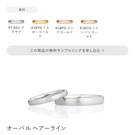
素材
PT950 プ
K18YG イエ
K18PG ピン
K18CG シャ
ラチナ
ローゴール
クゴールド
ンパンゴー
ド
ルド
この商品の無料サンプルリングを申し込む ＞
オーバル ヘアーライン