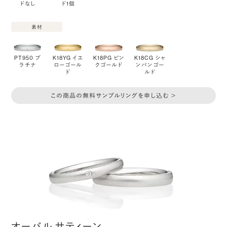
ドなし
ド1個
素材
PT950 プ
K18YG イエ
K18PG ピン
K18CG シャ
ラチナ
ローゴール
クゴールド
ンパンゴー
ド
ルド
この商品の無料サンプルリングを申し込む ＞
オーバル サティーン