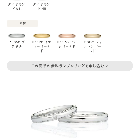
ダイヤモン
ダイヤモン
ドなし
ド1個
素材
PT950 プ
K18YG イエ
K18PG ピン
K18CG シャ
ラチナ
ローゴール
クゴールド
ンパンゴー
ド
ルド
この商品の無料サンプルリングを申し込む ＞