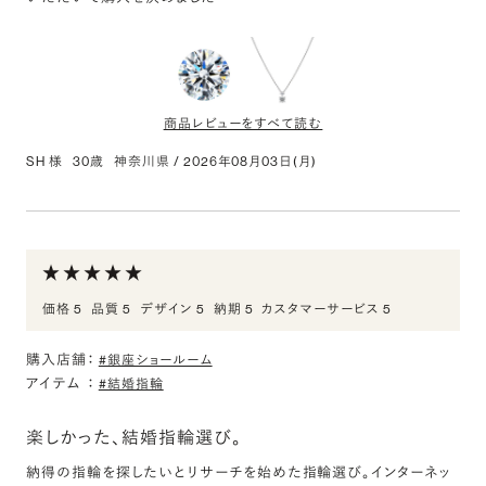
光沢を控えた質感を好む私たちにとってピッタリな指輪です。ヘア
ーラインも素敵でしたが、サティーンの方が光の反射が柔らかで、シ
ャンパンゴールドの色味も相まって肌馴染みが良い印象を受けまし
た。
商品レビューをすべて読む
サティーンは2.3mm、2.5mm、3.0mmで光の反射の仕方がだいぶ変
わる印象を受けました。(ホームページからは分からないところでし
SH 様
30歳
神奈川県
/
2026年08月03日(月)
た。実物を見れて良かったと思います。)
0.203ct Round ダイヤモンド
評価:
プロポーズ用で購入決めました
価格 5
品質 5
デザイン 5
納期 5
カスタマーサービス 5
いろんなところ探してオーダーメイドと言われ丁寧に相談に乗って
いただいて購入を決めました
購入店舗：
#銀座ショールーム
アイテム
：
#結婚指輪
PT950 4ポイントセッティング ダイヤモンド ホルダ
ー ペンダント 0.2ct
楽しかった、結婚指輪選び。
評価:
納得の指輪を探したいとリサーチを始めた指輪選び。インターネッ