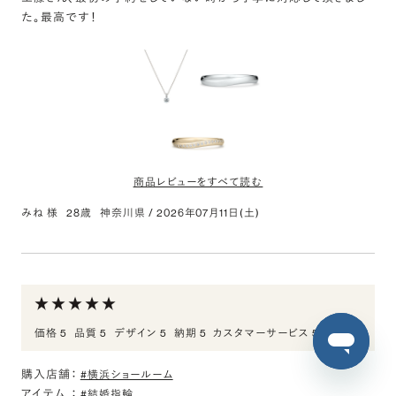
今後もメンテナンスなどでお世話になります。本当にありがとうござ
た。最高です！
いました。
K18CG アトリエラ リング 2.0mm 4-14
評価:
結婚指輪
いろいろお店を見て回りましたが、自分たちの感性に応えてくれる
商品レビューをすべて読む
結婚指輪を見つけてしまいました。相談している最中、スタッフの方
が身につけているピンキーリングに目が止まり、完全に一目惚れで
みね 様
28歳
神奈川県
/
2026年07月11日(土)
す。スタッフの方も心配していたことをひとつひとつ相談に乗ってく
PT950 1ポイント ダイヤモンド ペンダント 45cm
れ、安心して選ぶことができました。完成して実物を手に取ると、サ
0.5ct
ンプルよりもずっと輝いていて重厚感もあり、３００点満点の大満足
評価:
です。ふたりで大事にしていきたいと思いますし、まわりに自慢しま
くります（笑）ぜひ皆さんも候補の中に入れてみてください。
オーダーメイドだからこそ...
今後もメンテナンスなどでお世話になります。本当にありがとうござ
価格 5
品質 5
デザイン 5
納期 5
カスタマーサービス 5
いました。
１ポイントのデザインが珍しくて選びました。本物のダイヤは想像以
上にキラキラしていてテンション爆上がりでした。オーダーメイドだ
購入店舗：
#横浜ショールーム
からこその自分だけのデザイン。そこが魅力的で素敵だなと思いま
K18YG レイヤード ダイヤモンド ハーフエタニティ リ
アイテム
：
#結婚指輪