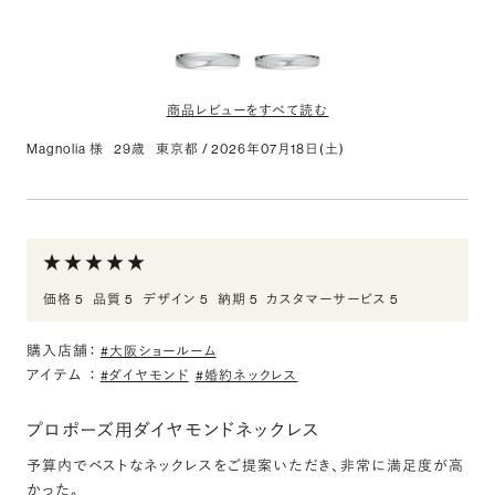
いただき購入に至りました。婚約指輪はつける機会がないので要ら
ないと言っていましたが、ネックレスなら気軽に着用できる機会も多
いと思いサプライズで購入しました。
商品レビューをすべて読む
Magnolia 様
29歳
東京都
/
2026年07月18日(土)
PT950 アントルティエ リング 3.0mm 4-14
評価:
結婚指輪
流線的なデザインとプラチナの質感が気に入りました。着け心地も
価格 5
品質 5
デザイン 5
納期 5
カスタマーサービス 5
非常に満足です。
購入店舗：
#大阪ショールーム
PT950 アントルティエ ダイヤモンド サイドエングレ
アイテム
：
#ダイヤモンド
#婚約ネックレス
ーブ リング 2.5mm 4-14
評価:
プロポーズ用ダイヤモンドネックレス
上品で素敵な指輪です！
予算内でベストなネックレスをご提案いただき、非常に満足度が高
かった。