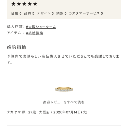
婚約指輪の購入
価格 5
品質 5
デザイン 5
納期 5
カスタマーサービス 5
ダイヤモンドについて詳しく教えていただきながら選ぶことができ
たのでとても安心しました。
購入店舗：
#大阪ショールーム
アイテム
：
#結婚指輪
PT950 ミュゼット ダイヤモンド サイドストーン リン
グ 0.3ct
婚約指輪
評価:
予算内で素晴らしい商品購入させていただきとても感謝しておりま
婚約指輪の購入
たくさんの種類と比較しながら選ぶことができたので安心できまし
た。
商品レビューをすべて読む
ナカヤマ 様
27歳
大阪府
/
2026年07月14日(火)
K18YG スクエア ダイヤモンド ハーフエタニティ リン
グ 2.5mm 4-9.5