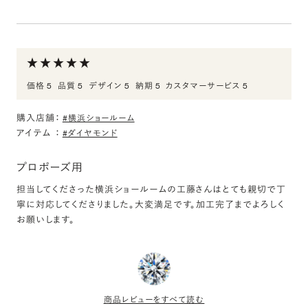
0.400ct Emerald ダイヤモンド
評価:
とても素敵な指輪を購入できました
ダイヤモンドの好みが丸以外のもので、悩んでいる際に相談に乗っ
価格 5
品質 5
デザイン 5
納期 5
カスタマーサービス 5
てもらい自分好みの婚約指輪を購入することが出来ました！
購入店舗：
#横浜ショールーム
K18YG トランク エメラルドカット ベゼル リング
アイテム
：
#ダイヤモンド
0.3ct
評価:
プロポーズ用
とても素敵な指輪を購入できました
担当してくださった横浜ショールームの工藤さんはとても親切で丁
寧に対応してくださりました。大変満足です。加工完了までよろしく
実物を確認した時、ゴールドはとても優しい色合いで、普段使用し
お願いします。
ているアクセサリーとの相性もよく良い買い物ができました！また、
担当してくださった方が親身に相談に乗ってくださり、ここでの購入
を決めるきっかけになりました。ありがとうございました。
商品レビューをすべて読む