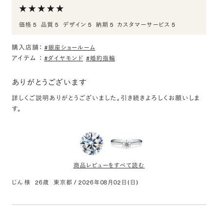
結婚指輪（男）
価格 5
品質 5
デザイン 5
納期 5
カスタマーサービス 5
地黒の手には品の良さ＋男らしさを表現するのに最適な一本と感じ
購入。付け心地も気にならない形状のため、普段付けにも問題ない
購入店舗：
と感じた
#銀座ショールーム
アイテム
：
#ダイヤモンド
#婚約指輪
K18CG オーバル リング ヘアーライン 2.3mm 4-14
ありがとうございます
評価:
詳しくご説明ありがとうございました。引き続きよろしくお願いしま
す。
結婚指輪（女）
婚約指輪と一緒につけた際に、婚約指輪のダイヤモンドの輝きを引
き出しつつきちんと存在感のある色味が素敵で選んじゃいました！
K18YG サリュー ダイヤモンド ハーフエタニティ リン
商品レビューをすべて読む
グ 2.2mm 4-14
じん 様
26歳
東京都
/
2026年08月02日(日)
評価:
0.350ct Round ダイヤモンド
今月末いただけるはずの婚約指輪
評価: