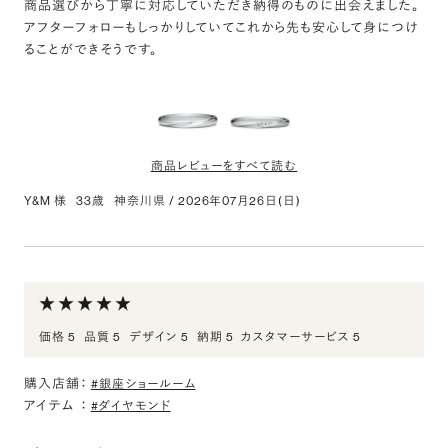
結婚指輪
商品選びから丁寧に対応していただき納得のものに出会えました。
アフターフォローもしっかりしていてこれから先も安心して身につけ
シャンパンゴールドの上品な色味が気に入っています。太さも選べ
ることができそうです。
て良かったです。
商品レビューをすべて読む
Y&M 様
33歳
神奈川県
/
2026年07月26日(日)
PT950 ルリエ リング 2.5mm 14.5-20
評価:
親切かつ丁寧に案内いただきました
商品選びから丁寧に対応していただき納得のものに出会えました。
価格 5
品質 5
デザイン 5
納期 5
カスタマーサービス 5
アフターフォローもしっかりしていてこれから先も安心して身につけ
ることができそうです。
購入店舗：
#銀座ショールーム
アイテム
：
#ダイヤモンド
PT950 ルリエ ダイヤモンド エングレーブ リング
2.0mm 4-14