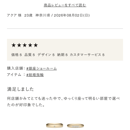
商品レビューをすべて読む
アクア 様
23歳
神奈川県
/
2026年08月02日(日)
0.254ct Round ダイヤモンド
評価:
美しい輝き
価格 5
品質 5
デザイン 5
納期 5
カスタマーサービス 5
インターネットで見つけ、訪問させていただきました。接客も丁寧
で、とても満足のいくものを購入できました。
購入店舗：
#銀座ショールーム
アイテム
：
#結婚指輪
PT950 イネス ダイヤモンド エタニティタイプ フロー
ティングヘイロー リング 0.2ct
満足しました
評価:
何店舗かみてとても迷った中で、ゆっくり座って明るい部屋で選べ
存在感が素晴らしい
たのが好印象でした。
インターネットで見つけ、訪問させていただきました。接客も丁寧
で、とても満足のいくものを購入できました。