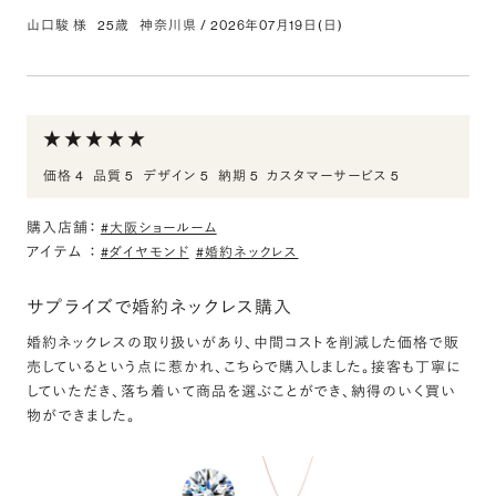
山口駿 様
25歳
神奈川県
/
2026年07月19日(日)
0.300ct Round ダイヤモンド
評価:
プロポーズ用
価格 4
品質 5
デザイン 5
納期 5
カスタマーサービス 5
ダイヤモンドの選びやすさがとても良かったです。
後からアクセサリーに加工できるのは女性目線でもかなり良いとこ
購入店舗：
ろ知人から伺っていたため利用しました。
#大阪ショールーム
アイテム
：
渡すのは後日になるので、自分のこと時のリアクションはまだ分か
#ダイヤモンド
#婚約ネックレス
りませんが、サイズやデザインの心配がない状態で渡せるのは不安
要素がかなり軽減されていて余裕を持って当日を迎えられる気がし
サプライズで婚約ネックレス購入
ます。
婚約ネックレスの取り扱いがあり、中間コストを削減した価格で販
実物は輝きがすごくて品質の心配も全くないです。
売しているという点に惹かれ、こちらで購入しました。接客も丁寧に
していただき、落ち着いて商品を選ぶことができ、納得のいく買い
物ができました。