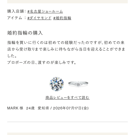
無知な私にもわかるくらいとても良い輝きのダイヤモンドに出会え
購入店舗：
て、非常に満足しています。
#名古屋ショールーム
アイテム
：
#ダイヤモンド
#婚約指輪
PT950 メテオール ダイヤモンド サイドストーン リン
婚約指輪の購入
グ 0.3ct
評価:
指輪を買いに行くのは初めての経験だったのですが、初めての来
店から受け取りまで楽しみに待ちながら当日を迎えることができま
とても綺麗でした。
した。
プロポーズの日、渡すのが楽しみです。
当初は他のリングを候補として選択していましたが、サイドストーン
がとても綺麗で、こちらのリングに決めました。
実物はとても眩しく、ダイヤモンドと合わさって見ると、このリングに
して良かったと心から思いました。
商品レビューをすべて読む
MARK 様
24歳
愛知県
/
2026年07月17日(金)
0.300ct Round ダイヤモンド
評価: