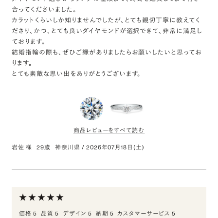
合ってくださいました。
評価:
カラットくらいしか知りませんでしたが、とても親切丁寧に教えてく
素敵な指輪をゲットできました
ださり、かつ、とても良いダイヤモンドが選択できて、非常に満足し
ております。
自分が欲しいデザインがあったので即決できました。ダイヤモンド
結婚指輪の際も、ぜひご縁がありましたらお願いしたいと思ってお
もキラキラしててずっと見てしまうぐらい綺麗です。
ります。
とても素敵な思い出をありがとうございます。
商品レビューをすべて読む
岩佐 様
29歳
神奈川県
/
2026年07月18日(土)
0.300ct Round ダイヤモンド
評価:
とても綺麗でした。
価格 5
品質 5
デザイン 5
納期 5
カスタマーサービス 5
ダイヤモンドにこだわりがあると聞き、伺いました。