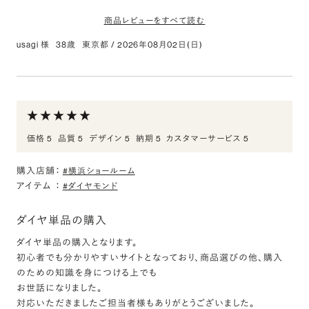
K18CG ルリエ リング 3.0mm 4-14
商品レビューをすべて読む
評価:
usagi 様
38歳
東京都
/
2026年08月02日(日)
K18CG オーバル ダイヤモンド 1pc リング 3.0mm
肌に馴染みます
14.5-20
インターネットで見つけ、訪問させていただきました。接客も丁寧
評価:
で、とても満足のいくものを購入できました。
気に入りました
価格 5
品質 5
デザイン 5
納期 5
カスタマーサービス 5
K18CG ルリエ リング 2.5mm 4-14
プラチナの普通のものを購入予定でしたが、商品を拝見してこちら
のカラーにしました。
評価:
購入店舗：
#横浜ショールーム
つけてみると肌に合う感じで気に入りました。
アイテム
：
#ダイヤモンド
肌に馴染みます
K18CG オーバル ダイヤモンド 5pcs プチエタニティ
ダイヤ単品の購入
インターネットで見つけ、訪問させていただきました。接客も丁寧
リング 2.3mm 4-14
で、とても満足のいくものを購入できました。
ダイヤ単品の購入となります。
評価:
初心者でも分かりやすいサイトとなっており、商品選びの他、購入
ダイヤの配置がすてき
のための知識を身につける上でも
お世話になりました。
色もそうですが、希望価格帯の中でダイヤの配置イメージがあった
対応いただきましたご担当者様もありがとうございました。