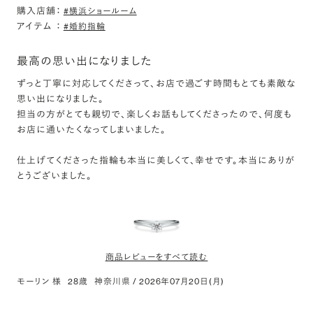
購入店舗：
#横浜ショールーム
アイテム
：
#婚約指輪
PT950 1ポイント ダイヤモンド ストレート ペンダント
45cm 0.3ct
最高の思い出になりました
評価:
ずっと丁寧に対応してくださって、お店で過ごす時間もとても素敵な
良い感じ！
思い出になりました。
担当の方がとても親切で、楽しくお話もしてくださったので、何度も
普段身につけられるようにネックレスにしました。ダイヤモンドと良
お店に通いたくなってしまいました。
い組み合わせになったと思います！
仕上げてくださった指輪も本当に美しくて、幸せです。本当にありが
とうございました。
商品レビューをすべて読む
モーリン 様
28歳
神奈川県
/
2026年07月20日(月)
PT950 ビゼ ソリティア リング 0.2ct