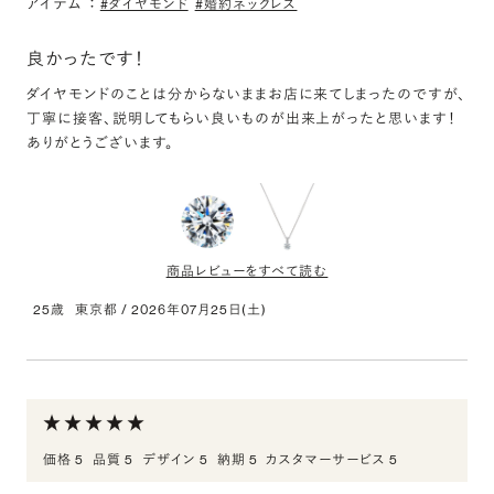
アイテム
：
#ダイヤモンド
#婚約ネックレス
評価:
良かったです！
シンプル
ダイヤモンドのことは分からないままお店に来てしまったのですが、
質感、形、色味ともにシンプルでよかった。使いやすいデザインでし
丁寧に接客、説明してもらい良いものが出来上がったと思います！
ありがとうございます。
商品レビューをすべて読む
25歳
東京都
/
2026年07月25日(土)
0.300ct Round ダイヤモンド
評価:
キラキラ
価格 5
品質 5
デザイン 5
納期 5
カスタマーサービス 5
キラキラしてて可愛かったです！！相手が喜んでくれると嬉しいで
す。