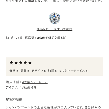
ダイヤモンドの知識もない中、丁寧にご説明いただき助かりました。
商品レビューをすべて読む
ｋｓ 様
27歳
東京都
/
2026年08月01日(土)
0.300ct Round ダイヤモンド
評価:
プロポーズ用に購入
価格 5
品質 5
デザイン 5
納期 5
カスタマーサービス 5
プロポーズ用に購入しました。
わからないことも丁寧にご説明いただき大満足です。
購入店舗：
#大阪ショールーム
アイテム
：
#結婚指輪
結婚指輪
シャンパンゴールドの上品な色味が気に入っています。自分好みの