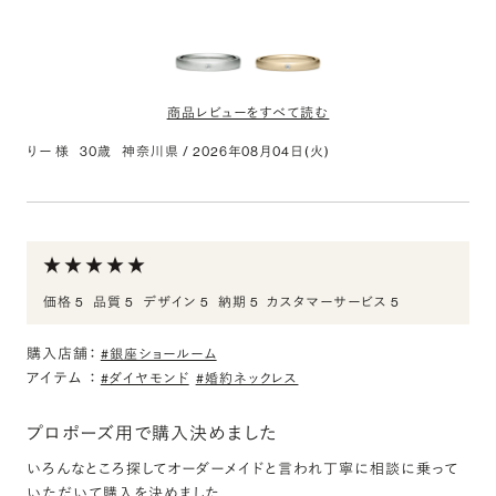
商品レビューをすべて読む
りー 様
30歳
神奈川県
/
2026年08月04日(火)
PT950 オーバル ダイヤモンド 1pc リング サティー
ン 3.0mm 4-14
評価:
素敵な結婚指輪
価格 5
品質 5
デザイン 5
納期 5
カスタマーサービス 5
ヘアーラインにしようと思って実物を見に行きましたが、ヘアーライ
ンよりもサティーンの方が柔らかな印象を受けこちらに決めました。
購入店舗：
#銀座ショールーム
アイテム
：
#ダイヤモンド
#婚約ネックレス
K18CG オーバル ダイヤモンド 1pc リング サティー
ン 2.5mm 4-14
プロポーズ用で購入決めました
評価:
いろんなところ探してオーダーメイドと言われ丁寧に相談に乗って
素敵な結婚指輪
いただいて購入を決めました