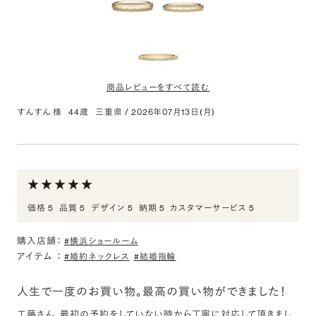
商品レビューをすべて読む
すんすん 様
44歳
三重県
/
2026年07月13日(月)
K18CG アトリエラ リング 3.0mm 4-14
評価:
結婚指輪
いろいろお店を見て回りましたが、自分たちの感性に応えてくれる
価格 5
品質 5
デザイン 5
納期 5
カスタマーサービス 5
結婚指輪を見つけてしまいました。相談している最中、スタッフの方
が身につけているピンキーリングに目が止まり、完全に一目惚れで
購入店舗：
#横浜ショールーム
す。スタッフの方も心配していたことをひとつひとつ相談に乗ってく
アイテム
：
#婚約ネックレス
#結婚指輪
れ、安心して選ぶことができました。完成して実物を手に取ると、サ
ンプルよりもずっと輝いていて重厚感もあり、３００点満点の大満足
人生で一度のお買い物。最高の買い物ができました！
です。ふたりで大事にしていきたいと思いますし、まわりに自慢しま
くります（笑）ぜひ皆さんも候補の中に入れてみてください。
工藤さん、最初の予約をしていない時から丁寧に対応して頂きまし