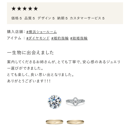
今月末にプロポーズ頂きたく訪問し、一般的な大きなダイヤにロマ
ありがとうございました
ンを抱く彼を差し置いて選んだ一本。実際に”せっかくだから婚約指
輪も常時つけたい！”と考え、ダイヤ埋め込み型に魅力を感じ即決し
価格 5
品質 5
デザイン 5
納期 5
カスタマーサービス 5
希望のものを一緒に選んでいただき助かりました。またお願いしま
ました。2本付け、早くしたいなあ。。
す。
購入店舗：
#横浜ショールーム
アイテム
：
#ダイヤモンド
#婚約指輪
#結婚指輪
PT950 ドマーニ ソリティア リング 0.3ct
評価:
一生物に出会えました
案内してくださるお姉さんが、とても丁寧で、安心感のあるジュエリ
ありがとうございます
ー選びができました。
日常でも使いやすいですシンプルなデザインにしました。またお願
とても楽しく、良い思い出となりました。
いします。
ありがとうございます！！！