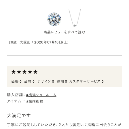
唯一無二なデザインでとても気に入っています。片側ダイヤでちょう
どよく華やかさもあり、中央がねじれているので指が長く見えるのも
お気に入りポイントです！
商品レビューをすべて読む
26歳
大阪府
/
2026年07月18日(土)
0.400ct Round ダイヤモンド
評価:
0.400ct Round ダイヤモンド
価格 5
品質 5
デザイン 5
納期 5
カスタマーサービス 5
初めてダイヤモンドを購入したが、グレードや価格帯を詳しくご説
購入店舗：
#横浜ショールーム
アイテム
：
#結婚指輪
PT950 ニココ ダイヤモンド サイドストーン ネックレ
ス 0.3ct
大満足です
評価:
丁寧にご説明ししていただき、２人とも満足いく指輪に出会うことが
PT950 ニココ ダイヤモンド サイドストーン ネックレス