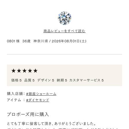
ので選びました。お店もリラックスして選べる雰囲気でよかったで
す。
商品レビューをすべて読む
0801 様
36歳
神奈川県
/
2026年08月01日(土)
0.380ct Round ダイヤモンド
評価:
ダイヤ単品の購入
価格 5
品質 5
デザイン 5
納期 5
カスタマーサービス 5
ダイヤ単品の購入となります。
初心者でも分かりやすいサイトとなっており、商品選びの他、購入
購入店舗：
のための知識を身につける上でも
#銀座ショールーム
アイテム
：
お世話になりました。
#ダイヤモンド
対応いただきましたご担当者様もありがとうございました。
プロポーズ用に購入
とても丁寧に接客して頂き、ありがとうございました。