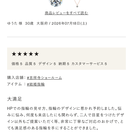
商品レビューをすべて読む
ゆうた 様
30歳
大阪府
/
2026年07月18日(土)
0.260ct Round ダイヤモンド
評価:
サプライズで婚約ネックレス
価格 5
品質 5
デザイン 5
納期 5
カスタマーサービス 5
パートナーの誕生日と同じカラット数のダイヤモンドにしました。丁
寧にダイヤモンドの品質について説明いただいたので、納得して購
購入店舗：
入することができました。
#吉祥寺ショールーム
アイテム
：
#結婚指輪
K18PG 6ポイントセッティング ダイヤモンド スルー
大満足
ペンダント 40cm 0.3ct
評価:
HPでの指輪の見せ方、指輪のデザインに惹かれ予約しました。悩
みに悩み、何度も来店したにも関わらず、二人で目星をつけたデザ
サプライズで婚約ネックレス
イン以外もご提案いただく等、非常に丁寧なご対応のおかげで、と
ても満足感のある指輪を手にすることができました。
肌馴染みが良いカラーを希望したところ、ピンクゴールドをお薦め