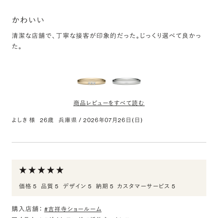
かわいい
清潔な店舗で、丁寧な接客が印象的だった。じっくり選べて良かっ
た。
商品レビューをすべて読む
よしき 様
26歳
兵庫県
/
2026年07月26日(日)
K18CG オーバル ダイヤモンド 3pcs プチエタニティ
リング 2.3mm 4-14
評価:
かわいい
価格 5
品質 5
デザイン 5
納期 5
カスタマーサービス 5
シャンパンゴールドの色味が可愛かった。着け心地が良かった。、
購入店舗：
#吉祥寺ショールーム
PT950 オーバル リング 2.3mm 4-14