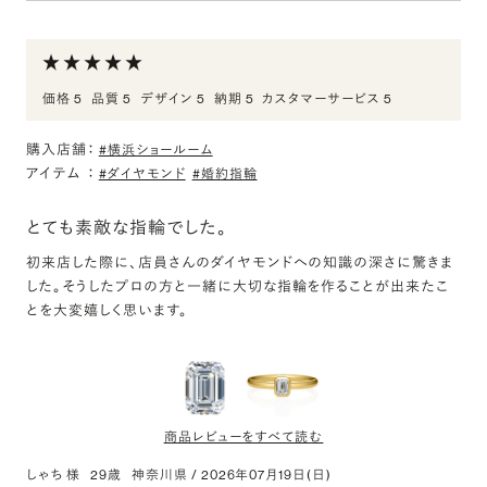
評価:
最高の輝き
ずっと丁寧に対応してくださって、お店で過ごす時間もとても素敵な
価格 5
品質 5
デザイン 5
納期 5
カスタマーサービス 5
思い出になりました。
担当の方がとても親切で、楽しくお話もしてくださったので、何度も
購入店舗：
#横浜ショールーム
お店に通いたくなってしまいました。
アイテム
：
#ダイヤモンド
#婚約指輪
仕上げてくださった指輪も本当に美しくて、幸せです。本当にありが
とても素敵な指輪でした。
とうございました。
初来店した際に、店員さんのダイヤモンドへの知識の深さに驚きま
した。そうしたプロの方と一緒に大切な指輪を作ることが出来たこ
とを大変嬉しく思います。
商品レビューをすべて読む
しゃち 様
29歳
神奈川県
/
2026年07月19日(日)