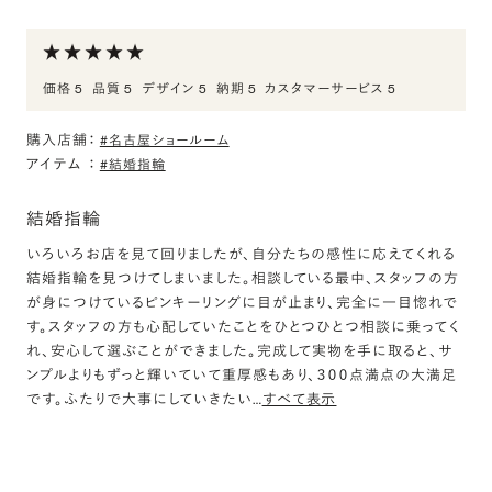
評価:
婚約指輪購入させていただきました
価格 5
品質 5
デザイン 5
納期 5
カスタマーサービス 5
想像していた通りの素晴らしい商品でした。
スタッフさんの対応も素晴らしくとても助かりました。
購入店舗：
#名古屋ショールーム
また結婚指輪の購入など機会があれば購入させていただきたいと
アイテム
：
#結婚指輪
考えております。
結婚指輪
いろいろお店を見て回りましたが、自分たちの感性に応えてくれる
結婚指輪を見つけてしまいました。相談している最中、スタッフの方
が身につけているピンキーリングに目が止まり、完全に一目惚れで
す。スタッフの方も心配していたことをひとつひとつ相談に乗ってく
れ、安心して選ぶことができました。完成して実物を手に取ると、サ
ンプルよりもずっと輝いていて重厚感もあり、３００点満点の大満足
です。ふたりで大事にしていきたい
…
すべて表示