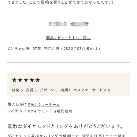
できました。ここで指輪を買うことができて良かったです。」
0.3ct
二つのダイヤモンドが並んでおり、シンプル過ぎずも派手過ぎずちょ
うど良いデザインだった。
商品レビューをすべて読む
ミンちゃん 様
27歳
神奈川県
/
2026年07月18日(土)
PT950 ユニ スクエア プリンセスカット ダイヤモンド
リング 2.7mm 4-14
評価:
トレンディな指輪
価格 5
品質 5
デザイン 5
納期 5
カスタマーサービス 5
周りであんまり見かけないデザインの指輪がいいなと思っていまし
たが、たまたま近くに店舗があって素敵な指輪に出会いました。
購入店舗：
#横浜ショールーム
想定より良心的なお値段でダイアモンドについても専門的に扱って
アイテム
：
#ダイヤモンド
#婚約指輪
いるブランドで安心して購入いたしました。
素敵なダイヤモンドとリングをありがとうございます。
PT950 ルリエ ダイヤモンド エングレーブ リング
2.5mm 4-14
ダイヤモンド選びからリングの種類まで、時間を延長してまで付き