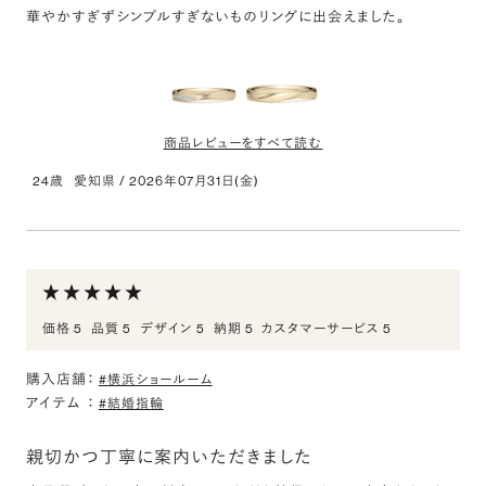
華やかすぎずシンプルすぎないものリングに出会えました。
商品レビューをすべて読む
24歳
愛知県
/
2026年07月31日(金)
K18CG アントルティエ ダイヤモンド サイドエングレ
ーブ リング 2.5mm 4-14
評価:
結婚指輪
価格 5
品質 5
デザイン 5
納期 5
カスタマーサービス 5
シャンパンゴールドの上品な色味が気に入っています。自分好みの
華やかすぎずシンプルすぎないものリングに出会えました。
購入店舗：
#横浜ショールーム
アイテム
：
#結婚指輪
K18CG シャンタン リング 2.7mm 14.5-20
評価:
親切かつ丁寧に案内いただきました