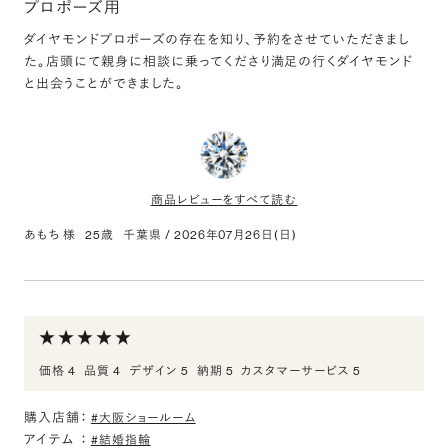
プロポーズ用
評価:
ダイヤモンドプロポーズの存在を知り、予約をさせていただきまし
親切かつ丁寧に案内いただきました
た。店頭にて親身に相談に乗ってくださり満足の行くダイヤモンド
と出会うことができました。
商品選びから丁寧に対応していただき納得のものに出会えました。
アフターフォローもしっかりしていてこれから先も安心して身につけ
ることができそうです。
商品レビューをすべて読む
あもち 様
25歳
千葉県
/
2026年07月26日(日)
0.350ct Round ダイヤモンド
評価:
満足の行く買い物でした。
価格 4
品質 4
デザイン 5
納期 5
カスタマーサービス 5
数あるダイヤモンドの中から、店員さんが親身になってくださり見つ
けることができました。実物も値段、見た目等満足の行くものでし
購入店舗：
た。
#大阪ショールーム
アイテム
：
#結婚指輪