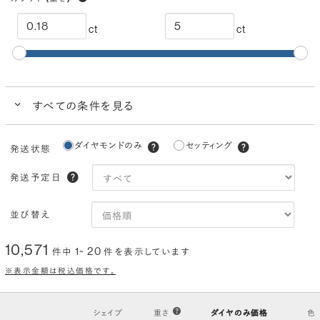
ct
ct
すべての条件を見る
クイック検索
ダイヤモンドのみ
セッティング
発送状態
ブランドで人気の品質
ダイヤモンドでプロポーズにおすすめ
発送予定日
カラー
(色)
並び替え
I
H
G
F
E
D
10,571
1~ 20
件中
件を表示しています
クラリティ
(透明度)
※表示金額は税込価格です。
VS2
VS1
VVS2
VVS1
IF
FL
シェイプ
重さ
ダイヤのみ価格
色