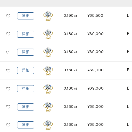
カット
(輝き)
0.190
¥68,500
E
詳細
ct
Excellent
3EX
H&C EX
3EX H&C
0.180
¥69,000
E
詳細
ct
鑑定機関
米国宝石学会：GIA
中央宝石研究所：CGL
0.180
¥69,000
E
詳細
ct
研磨状態
対称性
VERY GOOD
VERY GOOD
0.180
¥69,000
E
詳細
ct
EXCELLENT
EXCELLENT
蛍光性
0.180
¥69,000
E
詳細
ct
NONE
FAINT
MEDIUM
STRONG
0.180
¥69,000
E
詳細
ct
0.180
¥69,000
E
詳細
ct