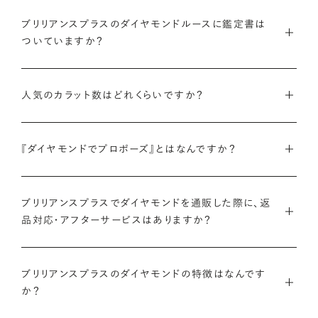
インターネットを活用し自社オンラインストアからお客様に直接
お届けすることで、中間マージンを大幅に省き、最適な価格と豊
ブリリアンスプラスのダイヤモンドルースに鑑定書は
ついていますか？
富なバリエーションを実現しています。
弊社サイトの
検索画面
すべてのダイヤモンドには、国内外の最
ご予算はそのままに、想像以上の品質のダイヤモンドを。特別な
大手鑑定機関（第三者鑑定機関）が発行した鑑定書（ダイヤモン
人気のカラット数はどれくらいですか？
想いを託すのにふさわしい高品質な輝きを、多くの方にご提供
ドグレーディングレポート）が付属します。
します。
ブリリアンスプラスでは、華やかな存在感と日常使いのしやす
さを兼ね備えた0.300〜0.399カラットが人気ですが、最近で
『ダイヤモンドでプロポーズ』とはなんですか？
さらに、ブリリアンスプラスでは自社で検査を実施し、独自に設
詳しくはこちら
は1.000カラット以上の存在感のあるダイヤモンドへの注目も
けた厳格な品質基準をクリアしたダイヤモンドのみをお届けい
ダイヤモンドのルース（裸石）だけでサプライズプロポーズをし、
高まっています。
たします。
成功したらパートナーと一緒に婚約指輪やネックレスのデザイ
ブリリアンスプラスでダイヤモンドを通販した際に、返
品対応・アフターサービスはありますか？
ンを選ぶ、新しいプロポーズの形です。
ブリリアンスプラスのダイヤモンド人気ランキングを見る
鑑定書について
ブリリアンスプラスでは安心してご購入いただけるように30日
ブリリアンスプラスでは豊富なバリエーションのダイヤモンドを
間の返品保証を設けています。
ブリリアンスプラスのダイヤモンドの特徴はなんです
また、ブリリアンスプラスではお相手のお誕生日など、思い入れ
ご用意しているため、思い出の日にちなんだカラット数のダイヤ
か？
のある日付にちなんだカラット数にする『アニバーサリーダイヤ
モンドや、ペアシェイプやエメラルドカットなどお相手の印象に
また、ブリリアンスプラスでジュエリーに仕立てた後には「リン
モンド』という選び方も人気です。
あったフォルムの一石をお選びいただくことも可能です。