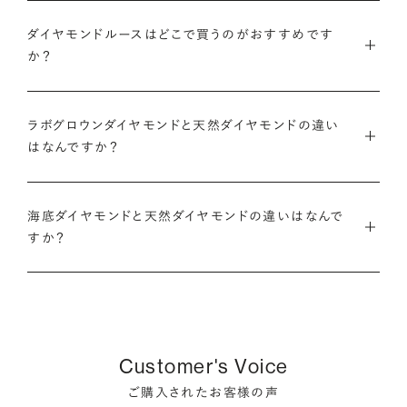
・国内有数の多彩なラインナップ
グのサイズ直し」や「石の留め直し」など、商品ご購入後も末永く
種類、品質、価格に至るまで、あらゆる価値観に合う多様なダイ
ダイヤモンドルースはどこで買うのがおすすめです
愛用いただけるよう、充実したアフターケアサービスもご用意し
アニバーサリーダイヤモンドについて
ダイヤモンドでプロポーズについて
か？
ヤモンドをご用意しています。一般的な天然のラウンドシェイプ
ております。
だけでも3万個以上。選択肢が多いからこそ、お一人おひとりに
ダイヤモンドを購入する際には、次のような条件を満たすブラン
最適なご提案ができます。
※修理対象はブリリアンスプラスの商品のみとなります
また、ブリリアンスプラスではより華やかなダイヤモンドでのプ
ドや店舗を選ぶことをおすすめします。
ラボグロウンダイヤモンドと天然ダイヤモンドの違い
※商品の種類や状態などにより、サービスを承れない場合がご
ロポーズを叶えるために、オリジナルのギフトボックスの『サプ
はなんですか？
・業界の当たり前にとらわれない適正価格と透明性
ざいます。予めご了承ください
ライズボックス』もご用意しております。
・鑑定書が付属する
流通の上流からの仕入れ、余分な在庫を持たない取り組みなど
ラボグロウンダイヤモンドと天然のダイヤモンドの大きな違いは
大切なダイヤモンドだからこそ、鑑定書で品質を保証されている
で、従来のマージンの大半をカットし、ダイヤモンドの適正価格
サプライズボックスとは
アフターサービスについて
「生み出される環境」と「生成されるまでにかかる時間」です。
海底ダイヤモンドと天然ダイヤモンドの違いはなんで
ことは非常に重要です。鑑定書はブランドや店舗が独自に発行
を実現。一石ごとの価格・品質情報もすべて公開しています。
すか？
するものではなく、信頼のおける第三者鑑定機関によって発行
ラボグロウンダイヤモンドは研究所（ラボ）で生成され、必要とさ
されたものの方が、より安心感が高まります。
・婚約指輪・婚約ネックレスに留める一石を自分で選べる
天然ダイヤモンドは鉱山より採掘されます。一方でブリリアンス
れる期間は数週間です。対して天然のダイヤモンドは、長い年月
ダイヤモンド供給元のデータと直接繋がる独自の検索画面で、
プラスで取り扱っている海底ダイヤモンドは、鉱山から雨風など
をかけて地中で育まれたものです。
・保証がある
品質を細かく設定し検索が可能です。限られた候補から選ぶの
により削られたダイヤモンド原石が何千年もかけ海底までたど
万が一、鑑定書の内容が違っているなどした際に、返品や交換
ではなく、まだ誰も触れていないダイヤモンドから、品質も価格
り着き、それをプロのダイバーが採取します。
どちらも単一元素（炭素）で出来ているため、物理的にも光学的
が可能かも確認しておきたいポイントです。
Customer's Voice
も納得するあなただけの一石を探し婚約指輪・婚約ネックレス
にも同じ特性を持っており、同等の輝きを放ちます。
をオーダーしていただけます。
ご購入されたお客様の声
海底ダイヤモンドは、環境負荷とスタッフの安全に配慮した採