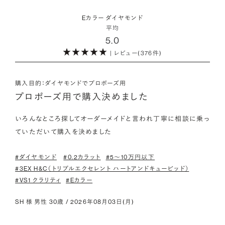
・取り扱いの品質が希望と合っている
取方法が採用されている「地球と人へのやさしさ」そして「高い
ダイヤモンドの品質に正解はありません。すべてにおいて最高
詳しくはこちら
・鑑定書が付属
Eカラー ダイヤモンド
希少性」が特徴です。
級の水準を求める方もいらっしゃれば、予算を最大限にいかす
平均
婚約指輪用のすべてのダイヤモンドに、国内外の信頼性の高い
5.0
ためにカラットなど特定の品質に重点を置き選びたい方もいら
鑑定機関が発行した鑑定書が付き、品質が保証されます。
また海底ダイヤモンドには品質鑑定書とは別に、ダイヤモンド
っしゃいます。ブランドや店舗で扱っているダイヤモンドの品質
| レビュー(376件)
の採取場所が記載された独自の証明書が付属します。
範囲や選択の自由度が、ご自身の求めている方向性と合致して
・メレダイヤモンドまでブライダル品質
いることで、より満足度の高い決断ができるはずです。
婚約指輪にさらなる華やかさを添える小ぶりなダイヤモンドも、
購入目的：ダイヤモンドでプロポーズ用
詳しくはこちら
一般的にブライダルで使われる品質以上のもののみを厳選して
プロポーズ用で購入決めました
・希望に寄り添う提案を受けられる
使用しています。輝きの違いをお楽しみください。
ただ売れ筋をおすすめするのではなく、ご自身の希望やニーズ
いろんなところ探してオーダーメイドと言われ丁寧に相談に乗っ
を踏まえて最適な提案をしてくれる店舗を選べると、心から納得
ていただいて購入を決めました
わたしたちのダイヤモンドについて
できるダイヤモンド選びにつながります。
#ダイヤモンド
#0.2カラット
#5〜10万円以下
#3EX H&C（トリプルエクセレント ハートアンドキューピッド）
#VS1 クラリティ
#Eカラー
SH 様 男性 30歳 / 2026年08月03日(月)