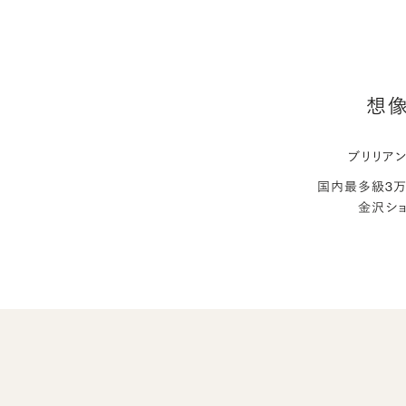
想像
ブリリア
国内最多級3
金沢シ