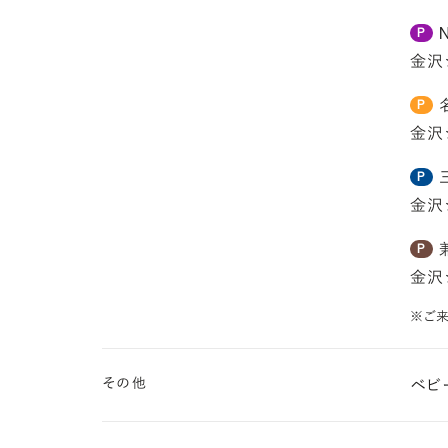
P
金沢
P
金沢
P
金沢
P
金沢
※ご
その他
ベビ