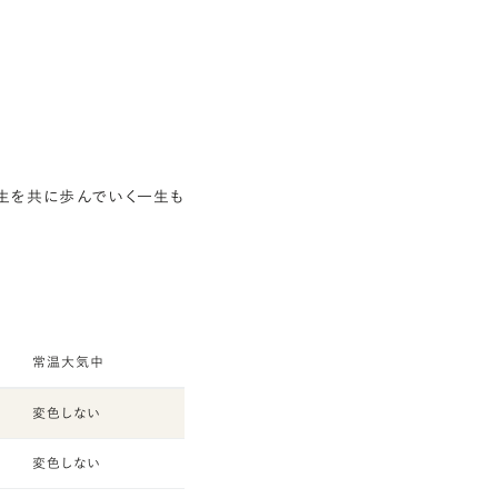
生を共に歩んでいく一生も
常温大気中
変色しない
変色しない