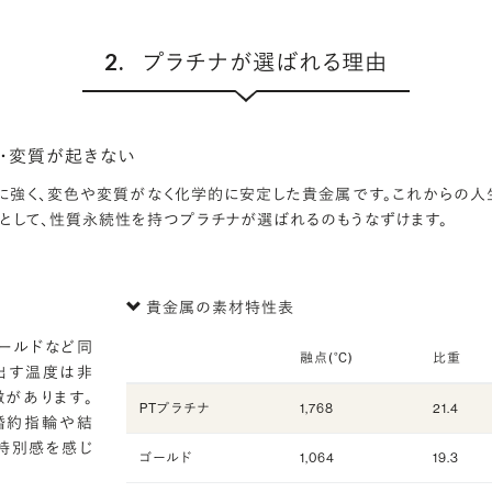
2.
プラチナが選ばれる理由
・変質が起きない
に強く、変色や変質がなく化学的に安定した貴金属です。これからの人
として、性質永続性を持つプラチナが選ばれるのもうなずけます。
貴金属の素材特性表
ールドなど同
融点(℃)
比重
出す温度は非
徴があります。
PTプラチナ
1,768
21.4
婚約指輪や結
特別感を感じ
ゴールド
1,064
19.3