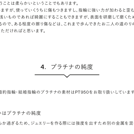
うことは柔らかいということでもあります。
ますが、使っていくうちに傷もつきますし、指輪に強い力が加わると歪
浅いものであれば綺麗にすることもできますが、表面を研磨して磨くた
るので、ある程度の擦り傷などは、これまで歩んできたお二人の道のり
いただければと思います。
4.
プラチナの純度
婚約指輪・結婚指輪のプラチナの素材はPT950をお取り扱いしています
違いはプラチナの純度
らか過ぎるため、ジュエリーを作る際には強度を出すため別の金属を混