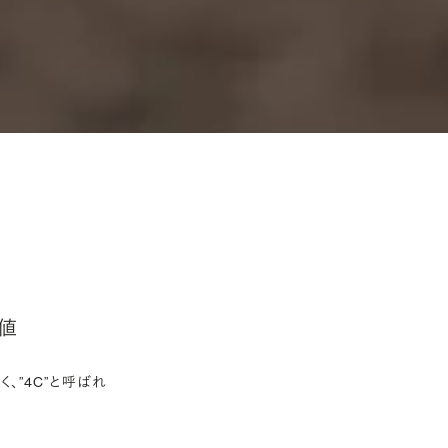
値
、”4C”と呼ばれ