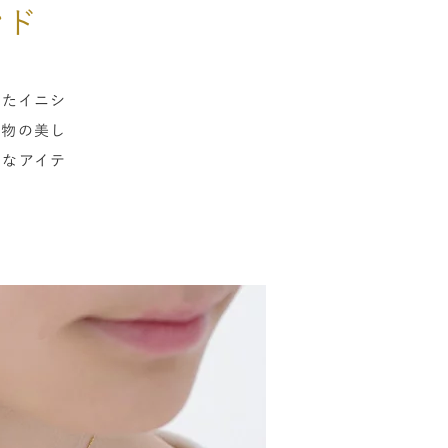
ンド
したイニシ
本物の美し
リなアイテ