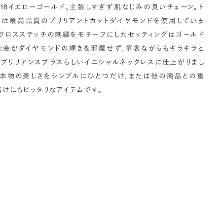
K18イエローゴールド、主張しすぎず肌なじみの良いチェーン。ト
プは最高品質のブリリアントカットダイヤモンドを使用していま
。クロスステッチの刺繍をモチーフにしたセッティングはゴールド
地金がダイヤモンドの輝きを邪魔せず、華奢ながらもキラキラと
くブリリアンスプラスらしいイニシャルネックレスに仕上がりまし
。本物の美しさをシンプルにひとつだけ、または他の商品との重
着けにもピッタリなアイテムです。