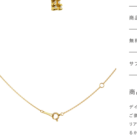
商
無
サ
商
デ
ご
リ
る