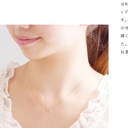
は
ッ
す
の
輝
た
ね