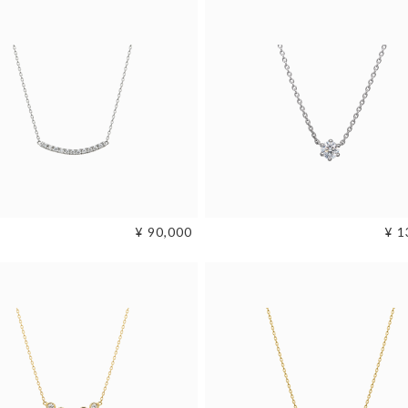
モチーフ
イニシャル
ステーション
リング
フープ
フック
アメリカン
イエローゴールド
ピンクゴールド
¥ 90,000
¥ 1
-
価格