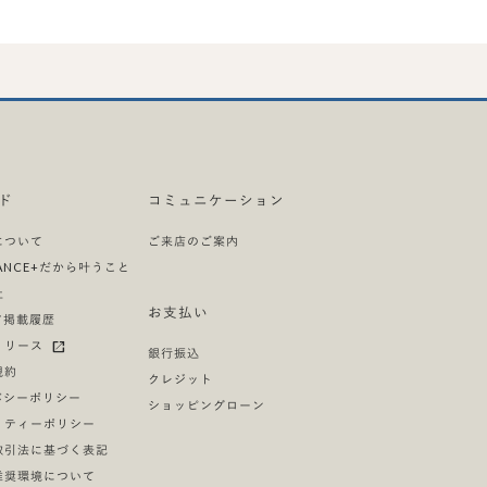
ド
コミュニケーション
について
ご来店のご案内
LIANCE+だから叶うこと
社
お支払い
ア掲載履歴
リリース
銀行振込
規約
クレジット
バシーポリシー
ショッピングローン
リティーポリシー
取引法に基づく表記
推奨環境について