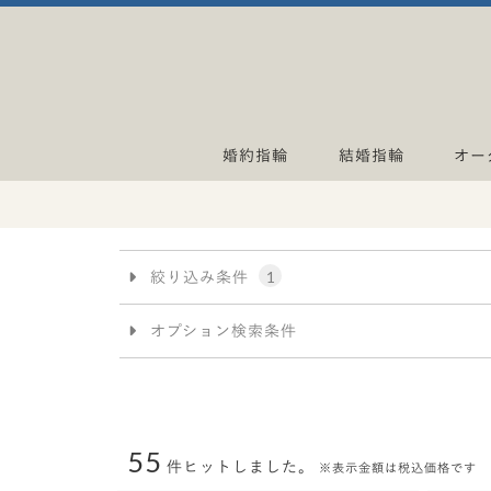
婚約指輪
結婚指輪
オー
絞り込み条件
1
オプション検索条件
アイテム
スタイル
リングスタイル
ソリティア
55
件ヒットしました。
※表示金額は税込価格です
ネックレススタイル