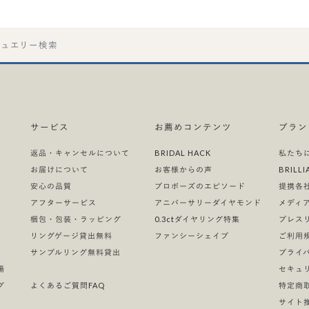
ジュエリー検索
サービス
お薦めコンテンツ
ブラン
返品・キャンセルについて
BRIDAL HACK
私たち
お届けについて
お客様からの声
BRIL
安心の品質
プロポーズのエピソード
提携各
）
アフターサービス
アニバーサリーダイヤモンド
メディ
梱包・包装・ラッピング
0.3ctダイヤリング特集
プレス
リングゲージ貸出無料
ファンシーシェイプ
ご利用
サンプルリング無料貸出
プライ
場
セキュ
グ
よくあるご質問FAQ
特定商
サイト