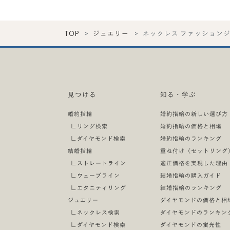
TOP
ジュエリー
ネックレス ファッション
見つける
知る・学ぶ
婚約指輪
婚約指輪の新しい選び方
∟
リング検索
婚約指輪の価格と相場
∟
ダイヤモンド検索
婚約指輪のランキング
結婚指輪
重ね付け（セットリング
∟
ストレートライン
適正価格を実現した理由
∟
ウェーブライン
結婚指輪の購入ガイド
∟
エタニティリング
結婚指輪のランキング
ジュエリー
ダイヤモンドの価格と相
∟
ネックレス検索
ダイヤモンドのランキン
∟
ダイヤモンド検索
ダイヤモンドの蛍光性