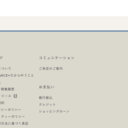
ド
コミュニケーション
について
ご来店のご案内
LIANCE+だから叶うこと
社
お支払い
ア掲載履歴
リリース
銀行振込
規約
クレジット
バシーポリシー
ショッピングローン
リティーポリシー
取引法に基づく表記