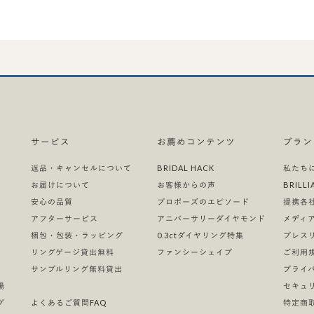
サービス
お薦めコンテンツ
ブラン
返品・キャンセルについて
BRIDAL HACK
私たち
お届けについて
お客様からの声
BRIL
安心の品質
プロポーズのエピソード
提携各
）
アフターサービス
アニバーサリーダイヤモンド
メディ
梱包・包装・ラッピング
0.3ctダイヤリング特集
プレス
リングゲージ貸出無料
ファンシーシェイプ
ご利用
サンプルリング無料貸出
プライ
場
セキュ
グ
よくあるご質問FAQ
特定商