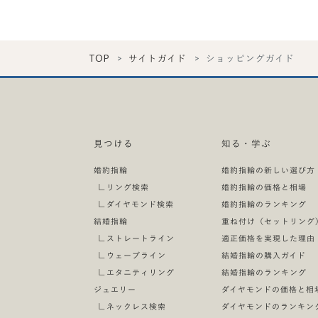
TOP
サイトガイド
ショッピングガイド
見つける
知る・学ぶ
婚約指輪
婚約指輪の新しい選び方
∟
リング検索
婚約指輪の価格と相場
∟
ダイヤモンド検索
婚約指輪のランキング
結婚指輪
重ね付け（セットリング
∟
ストレートライン
適正価格を実現した理由
∟
ウェーブライン
結婚指輪の購入ガイド
∟
エタニティリング
結婚指輪のランキング
ジュエリー
ダイヤモンドの価格と相
∟
ネックレス検索
ダイヤモンドのランキン