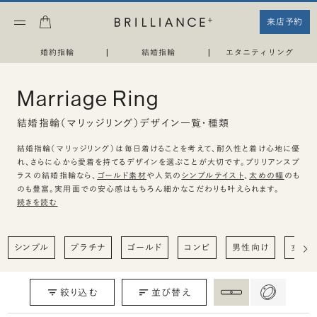
来店予約
婚約指輪
|
結婚指輪
|
エタニティリング
Marriage Ring
結婚指輪（マリッジリング）デザイン一覧・種類
結婚指輪（マリッジリング）は毎日着けることを考えて、耐久性と着け心地に優
れ、さらに心から愛着を持てるデザインを選ぶことが大切です。ブリリアンスプ
ラスの結婚指輪なら、
ゴールド素材
や人気の
シンプルテイスト
、
太めの幅
のも
のも豊富。実用面での安心感はもちろん細かなこだわりも叶えられます。
続きを読む
シンプル
プラチナ
ゴールド
コンビ
男性向け
女性
絞り込む
並び替え