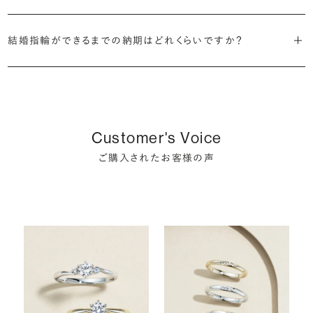
いりますので、ぜひ下記よりデザインの一覧をご覧ください。
・個性的なダイヤモンドをあしらったデザイン
も考えてみましょう。王道は同じ色味を選ぶことですが、あえてアクセ
詳しくはこちら
結婚指輪の人気デザインランキングを見る
2024年の全国調査（※）では「結婚指輪を購入したのは誰か」に対す
・ミルグレイン装飾を取り入れたデザイン
ントとして色味を変えたり、あるいは今後のコーディネートの幅を広げ
結婚指輪ができるまでの納期はどれくらいですか？
る回答が、二人でが89.2%、次いで妻が8.7%、夫が1.8%という結果で
結婚指輪の一覧を見る
ることを目的に、結婚指輪は複数の素材を使った「コンビネーション素
した。
他にも、婚約指輪やお手持ちのリングとの重ね付けをして、おしゃれさ
材」でオーダーする方もいらっしゃいます。
ご注文いただいたジュエリーは、お客様のためだけに熟練の宝飾職
を演出するという選択もあります。
人が一つひとつ心を込めてお作りいたします。
二人で購入するという行動の背景には「お互いに贈りあう」という意
もっと人と被らない個性を大切にしたいという方は、フルオーダーやセ
ブリリアンスプラスでは、プラチナ・カラーゴールド・コンビネーション
味合いが込められている場合が多いようです。
ミオーダーでこだわりを形にするのも素敵です。
など豊富な素材の選択肢をご用意しています。ぜひお気に入りを探し
ほとんどの結婚指輪は完成まで4週間前後、素材（カラー）やデザイン
Customer's Voice
てみてください。
によっては5週間ほどお日にちを頂戴する場合がございます。
※データ出典：ゼクシィ結婚トレンド調査2024「首都圏版」 (全国推計
ご購入されたお客様の声
詳しくはこちら
値)
プラチナ素材の結婚指輪
他の人はどう決めた？結婚指輪選びのエピソードを見る
ゴールド素材の結婚指輪
詳しくはこちら
コンビネーション素材の結婚指輪