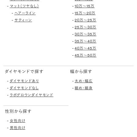
-
-
マット（ツヤなし）
10万〜15万
-
-
ヘアーライン
15万〜20万
-
-
サティーン
20万〜25万
-
25万〜30万
-
30万〜35万
-
35万〜40万
-
40万〜45万
-
45万〜50万
ダイヤモンドで探す
幅から探す
-
-
ダイヤモンドあり
太め・幅広
-
-
ダイヤモンドなし
細め・細身
-
ラボグロウンダイヤモンド
性別から探す
-
女性向け
-
男性向け