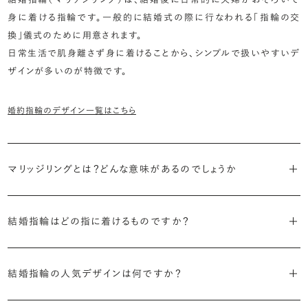
身に着ける指輪です。一般的に結婚式の際に行なわれる「指輪の交
換」儀式のために用意されます。
日常生活で肌身離さず身に着けることから、シンプルで扱いやすいデ
ザインが多いのが特徴です。
婚約指輪のデザイン一覧はこちら
マリッジリングとは？どんな意味があるのでしょうか
ブライダルリングには婚約指輪と結婚指輪がありますが「マリッジリン
結婚指輪はどの指に着けるものですか？
グ」は結婚指輪の別名です。
欧米諸国をはじめ日本では、婚約指輪や結婚指輪は「愛や絆を深め
「マリッジリング」は実は和製英語。英語ではWedding Ring（ウエディ
結婚指輪の人気デザインは何ですか？
る」意味があるとされる左手薬指に着けるのが一般的です。しかし、実
ングリング）やWedding Band（ウエディングバンド）と呼ばれます。
は国によって着ける手や指は様々。厳密な決まりはありませんので、好
結婚指輪は一般的に以下のような特徴を持つデザインが人気です。