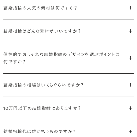
きな手や指を選んで問題ありません。
結婚指輪の人気の素材は何ですか？
・フォルム
結婚式の後は、結婚指輪の上に婚約指輪を着けて楽しむ「重ね付け」
日本では一般的にプラチナ素材の結婚指輪を選ばれる方が多いです
「オーバルストレート」という、直線でありつつも丸みを帯びた形状が
が人気です。
結婚指輪はどんな素材がいいですか？
が、近年はゴールド系の素材への注目も高まっています。
よく選ばれます。
詳しくはこちら
結婚指輪の素材として用意されている時点で、実用面での優劣はほと
・テクスチャー
結婚指輪の素材人気ランキングを見る
個性的でおしゃれな結婚指輪のデザインを選ぶポイントは
んどありません。純粋に色味の好みでお選びいただくと良いかと思い
表面の質感は、鏡のように艶々とした「ミラー」が人気です。
何ですか？
ます。
一方で、ブリリアンスプラスでは様々なフォルムやテクスチャーのバリ
一般的に人気の高い結婚指輪とは異なる要素を取り入れたデザイン
色選びの際には、ぜひ以下のような点に着目してみてください。
エーションをご用意しているため、これ以外のデザインの人気も高い
結婚指輪の相場はいくらぐらいですか？
を選べると、満足感が高まりそうです。具体的には、以下のようなポイ
傾向にあります。
ントに着目してみるのがおすすめです。
・お肌の色味との相性
2026年に発表された全国調査（※）によると二人分の結婚指輪の相
どなたも唯一無二のお肌をお持ちです。その魅力を引き立ててくれる
結婚指輪は多くの方が毎日身に着け、目にすることになるジュエリー
10万円以下の結婚指輪はありますか？
場は全国平均で約32.1万円。20〜25万円未満の範囲で選ぶカップル
・標準よりも、細めあるいは太めの幅を選ぶ
ようなカラー（素材）を、試着を通して探してみましょう。
です。人気の高さを参考にしつつも、ご自身で試着や検討を重ね、ぜ
が19.4%と最も多く、50万円以上、30〜35万円未満が続きます。
・ウェーブラインのデザイン
ひ目にする度に「やっぱりこのリングが好き」と思えるようなデザイン
ブリリアンスプラスの結婚指輪は9万円台からご用意がございます。素
※データ出典：結婚マーケット調査2025
・プラチナ以外の素材
・お手持ちのジュエリーや時計の色味との相性
選びをしていただけたらと思います。
結婚指輪代は誰が払うものですか？
材（カラー）や幅の広さ、ダイヤモンドの有無などで価格が変わってま
・ミラー以外の仕上げ
もしよく身に着けるジュエリーや時計があれば、コーディネートの相性