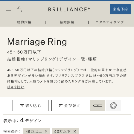
来店予約
婚約指輪
|
結婚指輪
|
エタニティリング
Marriage Ring
45〜50万円以下
結婚指輪（マリッジリング）デザイン一覧・種類
45〜50万円以下の結婚指輪（マリッジリング）では一般的に華やかで存在感
あるデザインが多い傾向です。ブリリアンスプラスでは45〜50万円以下の結
婚指輪として、大粒のメレを贅沢に留めたリングをご用意しています。
続きを読む
絞り込む
並び替え
4
表示中：
デザイン
×
×
検索条件：
45万以上
50万以下