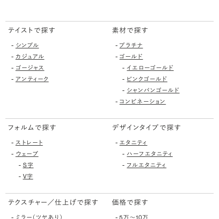
テイストで探す
素材で探す
-
-
シンプル
プラチナ
-
-
カジュアル
ゴールド
-
-
ゴージャス
イエローゴールド
-
-
アンティーク
ピンクゴールド
-
シャンパンゴールド
-
コンビネーション
フォルムで探す
デザインタイプで探す
-
-
ストレート
エタニティ
-
-
ウェーブ
ハーフエタニティ
-
-
S字
フルエタニティ
-
V字
テクスチャー／仕上げで探す
価格で探す
-
-
ミラー（ツヤあり）
5万〜10万