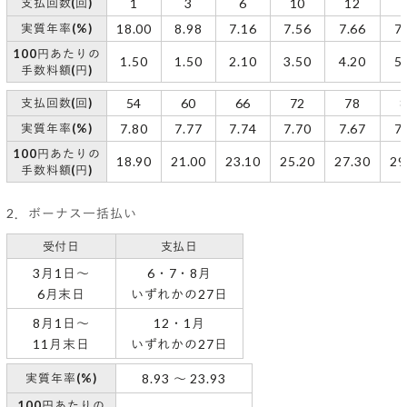
支払回数(回)
1
3
6
10
12
実質年率(%)
18.00
8.98
7.16
7.56
7.66
7
100円あたりの
1.50
1.50
2.10
3.50
4.20
5
手数料額(円)
支払回数(回)
54
60
66
72
78
実質年率(%)
7.80
7.77
7.74
7.70
7.67
7
100円あたりの
18.90
21.00
23.10
25.20
27.30
29
手数料額(円)
2．ボーナス一括払い
受付日
支払日
3月1日～
6・7・8月
6月末日
いずれかの27日
8月1日～
12・1月
11月末日
いずれかの27日
実質年率(%)
8.93 〜 23.93
100円あたりの