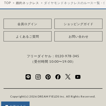
も納得するあなただけの一石を探し婚約指輪・婚約ネックレス
TOP
婚約ネックレス
ダイヤモンドネックレスのルース一覧・
にも同じ特性を持っており、同等の輝きを放ちます。
をオーダーしていただけます。
海底ダイヤモンドは、環境負荷とスタッフの安全に配慮した採
・取り扱いの品質が希望と合っている
取方法が採用されている「地球と人へのやさしさ」そして「高い
ダイヤモンドの品質に正解はありません。すべてにおいて最高
詳しくはこちら
・鑑定書が付属
希少性」が特徴です。
会員ログイン
ショッピングガイド
級の水準を求める方もいらっしゃれば、予算を最大限にいかす
婚約指輪用のすべてのダイヤモンドに、国内外の信頼性の高い
ためにカラットなど特定の品質に重点を置き選びたい方もいら
鑑定機関が発行した鑑定書が付き、品質が保証されます。
また海底ダイヤモンドには品質鑑定書とは別に、ダイヤモンド
よくあるご質問
お問い合わせ
っしゃいます。ブランドや店舗で扱っているダイヤモンドの品質
の採取場所が記載された独自の証明書が付属します。
範囲や選択の自由度が、ご自身の求めている方向性と合致して
・メレダイヤモンドまでブライダル品質
いることで、より満足度の高い決断ができるはずです。
婚約指輪にさらなる華やかさを添える小ぶりなダイヤモンドも、
詳しくはこちら
フリーダイヤル：
0120-978-345
一般的にブライダルで使われる品質以上のもののみを厳選して
（受付時間 10:00〜19:00）
・希望に寄り添う提案を受けられる
使用しています。輝きの違いをお楽しみください。
ただ売れ筋をおすすめするのではなく、ご自身の希望やニーズ
を踏まえて最適な提案をしてくれる店舗を選べると、心から納得
わたしたちのダイヤモンドについて
できるダイヤモンド選びにつながります。
Copyright(c) 2026 DREAM FIELDS Inc. All Rights Reserved.