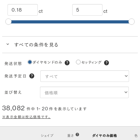
ct
ct
すべての条件を見る
クイック検索
ダイヤモンドのみ
セッティング
発送状態
ブランドで人気の品質
ダイヤモンドでプロポーズにおすすめ
発送予定日
カラー
(色)
並び替え
I
H
G
F
E
D
38,082
1~ 20
件中
件を表示しています
クラリティ
(透明度)
※表示金額は税込価格です。
VS2
VS1
VVS2
VVS1
IF
FL
シェイプ
重さ
ダイヤのみ価格
色