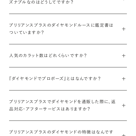
ズナブルなのはどうしてですか？
インターネットを活用し自社オンラインストアからお客様に直接
ブリリアンスプラスのダイヤモンドルースに鑑定書は
お届けすることで、中間マージンを大幅に省き、最適な価格と豊
ついていますか？
富なバリエーションを実現しています。
弊社サイトの
検索画面
すべてのダイヤモンドには、国内外の最
ご予算はそのままに、想像以上の品質のダイヤモンドを。特別な
人気のカラット数はどれくらいですか？
大手鑑定機関（第三者鑑定機関）が発行した鑑定書（ダイヤモン
想いを託すのにふさわしい高品質な輝きを、多くの方にご提供
ドグレーディングレポート）が付属します。
します。
ブリリアンスプラスでは、華やかな存在感と日常使いのしやす
『ダイヤモンドでプロポーズ』とはなんですか？
さを兼ね備えた0.300〜0.399カラットが人気ですが、最近で
さらに、ブリリアンスプラスでは自社で検査を実施し、独自に設
詳しくはこちら
は1.000カラット以上の存在感のあるダイヤモンドへの注目も
けた厳格な品質基準をクリアしたダイヤモンドのみをお届けい
ダイヤモンドのルース（裸石）だけでサプライズプロポーズをし、
高まっています。
たします。
ブリリアンスプラスでダイヤモンドを通販した際に、返
成功したらパートナーと一緒に婚約指輪やネックレスのデザイ
品対応・アフターサービスはありますか？
ンを選ぶ、新しいプロポーズの形です。
ブリリアンスプラスのダイヤモンド人気ランキングを見る
鑑定書について
ブリリアンスプラスでは安心してご購入いただけるように30日
ブリリアンスプラスでは豊富なバリエーションのダイヤモンドを
ブリリアンスプラスのダイヤモンドの特徴はなんです
間の返品保証を設けています。
また、ブリリアンスプラスではお相手のお誕生日など、思い入れ
ご用意しているため、思い出の日にちなんだカラット数のダイヤ