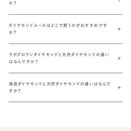
か？
のある日付にちなんだカラット数にする『アニバーサリーダイヤ
モンドや、ペアシェイプやエメラルドカットなどお相手の印象に
また、ブリリアンスプラスでジュエリーに仕立てた後には「リン
モンド』という選び方も人気です。
あったフォルムの一石をお選びいただくことも可能です。
・国内有数の多彩なラインナップ
グのサイズ直し」や「石の留め直し」など、商品ご購入後も末永く
ダイヤモンドルースはどこで買うのがおすすめです
種類、品質、価格に至るまで、あらゆる価値観に合う多様なダイ
愛用いただけるよう、充実したアフターケアサービスもご用意し
アニバーサリーダイヤモンドについて
ダイヤモンドでプロポーズについて
か？
ヤモンドをご用意しています。一般的な天然のラウンドシェイプ
ております。
だけでも3万個以上。選択肢が多いからこそ、お一人おひとりに
ダイヤモンドを購入する際には、次のような条件を満たすブラン
最適なご提案ができます。
※修理対象はブリリアンスプラスの商品のみとなります
また、ブリリアンスプラスではより華やかなダイヤモンドでのプ
ラボグロウンダイヤモンドと天然ダイヤモンドの違い
ドや店舗を選ぶことをおすすめします。
※商品の種類や状態などにより、サービスを承れない場合がご
ロポーズを叶えるために、オリジナルのギフトボックスの『サプ
はなんですか？
・業界の当たり前にとらわれない適正価格と透明性
ざいます。予めご了承ください
ライズボックス』もご用意しております。
・鑑定書が付属する
流通の上流からの仕入れ、余分な在庫を持たない取り組みなど
ラボグロウンダイヤモンドと天然のダイヤモンドの大きな違いは
大切なダイヤモンドだからこそ、鑑定書で品質を保証されている
で、従来のマージンの大半をカットし、ダイヤモンドの適正価格
サプライズボックスとは
アフターサービスについて
海底ダイヤモンドと天然ダイヤモンドの違いはなんで
「生み出される環境」と「生成されるまでにかかる時間」です。
ことは非常に重要です。鑑定書はブランドや店舗が独自に発行
を実現。一石ごとの価格・品質情報もすべて公開しています。
すか？
するものではなく、信頼のおける第三者鑑定機関によって発行
ラボグロウンダイヤモンドは研究所（ラボ）で生成され、必要とさ
されたものの方が、より安心感が高まります。
・婚約指輪・婚約ネックレスに留める一石を自分で選べる
天然ダイヤモンドは鉱山より採掘されます。一方でブリリアンス
れる期間は数週間です。対して天然のダイヤモンドは、長い年月
ダイヤモンド供給元のデータと直接繋がる独自の検索画面で、
プラスで取り扱っている海底ダイヤモンドは、鉱山から雨風など
をかけて地中で育まれたものです。
・保証がある
品質を細かく設定し検索が可能です。限られた候補から選ぶの
により削られたダイヤモンド原石が何千年もかけ海底までたど
万が一、鑑定書の内容が違っているなどした際に、返品や交換
ではなく、まだ誰も触れていないダイヤモンドから、品質も価格
り着き、それをプロのダイバーが採取します。
どちらも単一元素（炭素）で出来ているため、物理的にも光学的
が可能かも確認しておきたいポイントです。