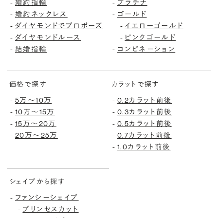
婚約指輪
プラチナ
-
-
婚約ネックレス
ゴールド
-
-
ダイヤモンドでプロポーズ
イエローゴールド
-
-
ダイヤモンドルース
ピンクゴールド
-
-
結婚指輪
コンビネーション
-
-
価格で探す
カラットで探す
5万〜10万
0.2カラット前後
-
-
10万〜15万
0.3カラット前後
-
-
15万〜20万
0.5カラット前後
-
-
20万〜25万
0.7カラット前後
-
-
1.0カラット前後
-
シェイプから探す
ファンシーシェイプ
-
プリンセスカット
-