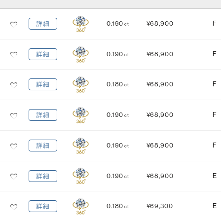
カット
(輝き)
0.190
¥68,900
F
詳細
ct
Excellent
3EX
H&C EX
3EX H&C
0.190
¥68,900
F
詳細
ct
鑑定機関
米国宝石学会：GIA
中央宝石研究所：CGL
0.180
¥68,900
F
詳細
ct
研磨状態
対称性
VERY GOOD
VERY GOOD
0.190
¥68,900
F
詳細
ct
EXCELLENT
EXCELLENT
蛍光性
0.190
¥68,900
F
詳細
ct
NONE
FAINT
MEDIUM
STRONG
0.190
¥68,900
E
詳細
ct
0.180
¥69,300
E
詳細
ct