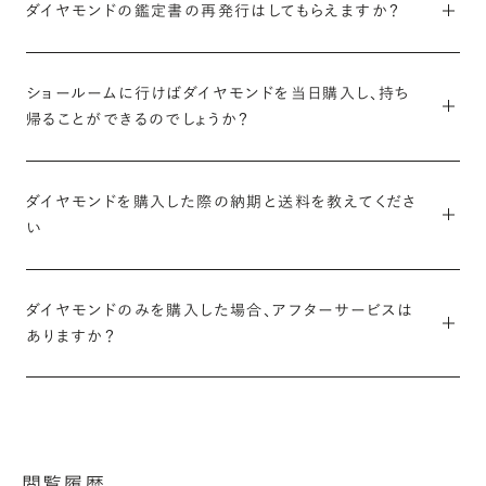
ダイヤモンドの鑑定書の再発行はしてもらえますか？
の供給企業から始まる流通の上流から、下流に位置する小売店舗
サイト上で販売しているダイヤモンドは流通の関係により、保管場
運営費や在庫維持費、人件費や広告宣伝費などの販売管理費ま
再発行は難しいですが、鑑定書に記載のあるレポート番号で鑑定
所が海外と国内に分かれています。このうち国内保管のダイヤモ
ですべてを見直し、余分なマージンを徹底的にカット。適正な価格
機関のサイト上から、詳細をご確認いただくことが可能です。レポ
ショールームに行けばダイヤモンドを当日購入し、持ち
ンドはショールームに取り寄せ、実物をご覧いただけます。
を実現しています。
帰ることができるのでしょうか？
ート番号が不明な場合は、弊社よりお伝えすることもできます。お
気軽にお問い合わせください。
ご希望の場合には、取り寄せが可能かどうか確認させていただき
ダイヤモンドの価格の仕組みについて詳しく
ブリリアンスプラスで販売しているすべてのダイヤモンドは、基本
ますので、ダイヤモンドの品番をお知らせください。
的にご注文確定・入金完了確認後にお取り寄せしております。
ダイヤモンドを購入した際の納期と送料を教えてくださ
再度、紙の鑑定書の発行をご希望の際は、お客様ご自身で鑑定機
い
そのため、ショールームで当日購入しお持ち帰りいただけるダイ
関に持ち込みをお願いいたします。
また、お取り寄せのご希望に添いかねる場合には、ご希望のダイ
ヤモンドには、点数や品質に限りがございます。
ヤモンドと同等、または近い品質のダイヤモンドをご用意させて
ダイヤモンドの納期は、翌平日〜2週間前後です。
その際ダイヤモンドは、枠から外した「ルース」の状態で鑑定機関
いただきます。
ダイヤモンドのみを購入した場合、アフターサービスは
お急ぎの場合は、ご入金後、最短翌平日に東京都内より発送可能
に提出する必要がございます。
ありますか？
また、ブリリアンスプラスの全商品は商品の重さや個数に関係な
な「短納期」のダイヤモンドも用意がございますので、併せてご検
※取り寄せにお日にちを頂戴いたしますので、ご来店の「1週間
く全国一律送料無料でお届けいたします。離島・一部の地域も追
討ください。
また、鑑定書の再発行に伴い再鑑定が必要となる場合、お選びい
前」までにお知らせください。
ダイヤモンドのみに対するアフターサービスはありませんが、安心
加料金はいただきません。
ただいた時点と鑑定結果が変わる可能性がございますので、あら
してご購入いただけるように30日間の返品保証を設けています。
かじめご了承ください。
短納期のダイヤモンドについて
未使用品に限り、商品到着から20日以内のご連絡、30日以内の
※お修理・返品送料は除く
返送があれば、注文間違い・イメージに合わない等の理由でも返
閲覧履歴