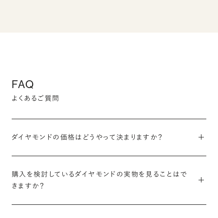
FAQ
よくあるご質問
ダイヤモンドの価格はどうやって決まりますか？
ダイヤモンドの価格を決定する要素は、「需要と供給による価格変
動」「外国為替相場」「流通経路コスト」「ダイヤモンド自体の品
購入を検討しているダイヤモンドの実物を見ることはで
きますか？
質」の4つの要素です。
一部のダイヤモンドは実際にご覧いただくことが可能です。
ブリリアンスプラスではこの中の「流通経路コスト」に着目。原石