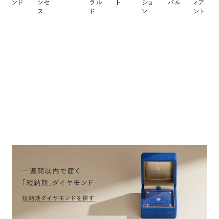
ンド
ンセ
ラル
ト
ショ
バル
ィア
ス
ド
ン
ント
一週間以内で届く
「短納期」ダイヤモンド
短納期ダイヤモンドを探す