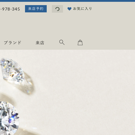
読
-978-345
お気に入り
来店予約
み
込
み
中
.
ブランド
来店
.
.