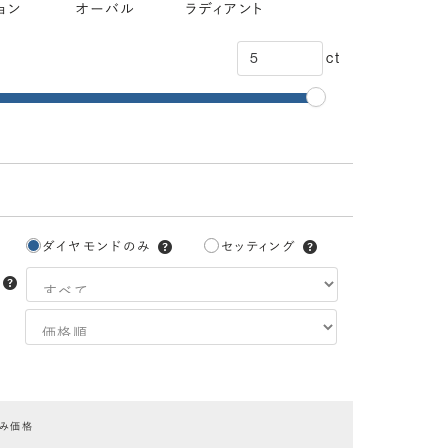
ョン
オーバル
ラディアント
ct
ダイヤモンドのみ
セッティング
3EX
H&C EX
3EX H&C
トリプル
ハートアンドキューピッド
トリプルエクセレント
エクセレント
エクセレント
ハートアンドキューピッド
中央宝石研究所：CGL
のみ価格
EXCELLENT