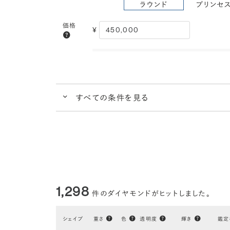
ラウンド
プリンセ
価格
¥
すべての条件を見る
クイック検索
ブランドで人気の品質
ダイヤ
クラリティ
VS2
VS1
VVS2
(透明度)
ごくわずかな内包物
ごくごくわずかな
カラー
I
H
G
(色)
1,298
件のダイヤモンドがヒットしました。
ほぼ無色
シェイプ
重さ
色
透明度
輝き
鑑定
研磨状態
VERY GOOD
EXCELLENT