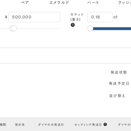
ス
ペア
エメラルド
ハート
クッシ
カラット
¥
ct
(重さ)
モンドでプロポーズにおすすめ
発送状態
カット
VVS1
IF
FL
Excellent
発送予定日
(輝き)
内包物
ほぼ無傷
無傷
エクセレント
並び替え
鑑定機関
米国宝石学会：GIA
F
E
D
無色
機関
蛍光性
ダイヤのみ発送日
セッティング発送日
ダイヤ
対称性
VERY GOOD