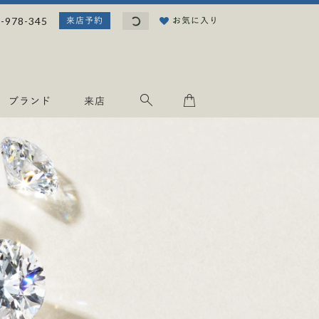
読
-978-345
お気に入り
来店予約
み
込
み
中
.
ブランド
来店
.
.