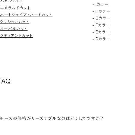
ペアシェイプ
-
Iカラー
エメラルドカット
-
Hカラー
ハートシェイプ・ハートカット
-
Gカラー
クッションカット
-
Fカラー
オーバルカット
-
Eカラー
ラディアントカット
-
Dカラー
AQ
ドルースの価格がリーズナブルなのはどうしてですか？
ンストアからお客様に直接お届けすることで、中間マージンを大幅に省き