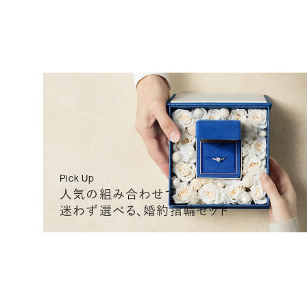
0.520
D
VVS1
3EX
G
0.520
D
VVS1
3EX
G
0.520
D
VVS1
3EX
G
Pick Up
人気の組み合わせで
迷わず選べる、婚約指輪セット