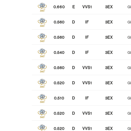
0.660
E
VVS1
3EX
G
NONE
FAINT
MEDIUM
蛍光性
0.560
D
IF
3EX
G
0.560
D
IF
3EX
G
0.540
D
IF
3EX
G
0.560
D
VVS1
3EX
G
0.520
D
VVS1
3EX
G
0.510
D
IF
3EX
G
0.520
D
VVS1
3EX
G
0.520
D
VVS1
3EX
G