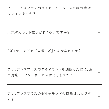
インターネットを活用し自社オンラインストアからお客様に直接
ブリリアンスプラスのダイヤモンドルースに鑑定書は
お届けすることで、中間マージンを大幅に省き、最適な価格と豊
ついていますか？
富なバリエーションを実現しています。
弊社サイトの
検索画面
すべてのダイヤモンドには、国内外の最
ご予算はそのままに、想像以上の品質のダイヤモンドを。特別な
人気のカラット数はどれくらいですか？
大手鑑定機関（第三者鑑定機関）が発行した鑑定書（ダイヤモン
想いを託すのにふさわしい高品質な輝きを、多くの方にご提供
ドグレーディングレポート）が付属します。
します。
ブリリアンスプラスでは、華やかな存在感と日常使いのしやす
『ダイヤモンドでプロポーズ』とはなんですか？
さを兼ね備えた0.300〜0.399カラットが人気ですが、最近で
さらに、ブリリアンスプラスでは自社で検査を実施し、独自に設
詳しくはこちら
は1.000カラット以上の存在感のあるダイヤモンドへの注目も
けた厳格な品質基準をクリアしたダイヤモンドのみをお届けい
ダイヤモンドのルース（裸石）だけでサプライズプロポーズをし、
高まっています。
たします。
ブリリアンスプラスでダイヤモンドを通販した際に、返
成功したらパートナーと一緒に婚約指輪やネックレスのデザイ
品対応・アフターサービスはありますか？
ンを選ぶ、新しいプロポーズの形です。
ブリリアンスプラスのダイヤモンド人気ランキングを見る
鑑定書について
ブリリアンスプラスでは安心してご購入いただけるように30日
ブリリアンスプラスでは豊富なバリエーションのダイヤモンドを
ブリリアンスプラスのダイヤモンドの特徴はなんです
間の返品保証を設けています。
また、ブリリアンスプラスではお相手のお誕生日など、思い入れ
ご用意しているため、思い出の日にちなんだカラット数のダイヤ
か？
のある日付にちなんだカラット数にする『アニバーサリーダイヤ
モンドや、ペアシェイプやエメラルドカットなどお相手の印象に
また、ブリリアンスプラスでジュエリーに仕立てた後には「リン
モンド』という選び方も人気です。
あったフォルムの一石をお選びいただくことも可能です。