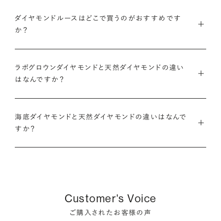
・国内有数の多彩なラインナップ
グのサイズ直し」や「石の留め直し」など、商品ご購入後も末永く
ダイヤモンドルースはどこで買うのがおすすめです
種類、品質、価格に至るまで、あらゆる価値観に合う多様なダイ
愛用いただけるよう、充実したアフターケアサービスもご用意し
アニバーサリーダイヤモンドについて
ダイヤモンドでプロポーズについて
か？
ヤモンドをご用意しています。一般的な天然のラウンドシェイプ
ております。
だけでも3万個以上。選択肢が多いからこそ、お一人おひとりに
ダイヤモンドを購入する際には、次のような条件を満たすブラン
最適なご提案ができます。
※修理対象はブリリアンスプラスの商品のみとなります
また、ブリリアンスプラスではより華やかなダイヤモンドでのプ
ラボグロウンダイヤモンドと天然ダイヤモンドの違い
ドや店舗を選ぶことをおすすめします。
※商品の種類や状態などにより、サービスを承れない場合がご
ロポーズを叶えるために、オリジナルのギフトボックスの『サプ
はなんですか？
・業界の当たり前にとらわれない適正価格と透明性
ざいます。予めご了承ください
ライズボックス』もご用意しております。
・鑑定書が付属する
流通の上流からの仕入れ、余分な在庫を持たない取り組みなど
ラボグロウンダイヤモンドと天然のダイヤモンドの大きな違いは
大切なダイヤモンドだからこそ、鑑定書で品質を保証されている
で、従来のマージンの大半をカットし、ダイヤモンドの適正価格
サプライズボックスとは
アフターサービスについて
海底ダイヤモンドと天然ダイヤモンドの違いはなんで
「生み出される環境」と「生成されるまでにかかる時間」です。
ことは非常に重要です。鑑定書はブランドや店舗が独自に発行
を実現。一石ごとの価格・品質情報もすべて公開しています。
すか？
するものではなく、信頼のおける第三者鑑定機関によって発行
ラボグロウンダイヤモンドは研究所（ラボ）で生成され、必要とさ
されたものの方が、より安心感が高まります。
・婚約指輪・婚約ネックレスに留める一石を自分で選べる
天然ダイヤモンドは鉱山より採掘されます。一方でブリリアンス
れる期間は数週間です。対して天然のダイヤモンドは、長い年月
ダイヤモンド供給元のデータと直接繋がる独自の検索画面で、
プラスで取り扱っている海底ダイヤモンドは、鉱山から雨風など
をかけて地中で育まれたものです。
・保証がある
品質を細かく設定し検索が可能です。限られた候補から選ぶの
により削られたダイヤモンド原石が何千年もかけ海底までたど
万が一、鑑定書の内容が違っているなどした際に、返品や交換
ではなく、まだ誰も触れていないダイヤモンドから、品質も価格
り着き、それをプロのダイバーが採取します。
どちらも単一元素（炭素）で出来ているため、物理的にも光学的
Customer's Voice
が可能かも確認しておきたいポイントです。
も納得するあなただけの一石を探し婚約指輪・婚約ネックレス
にも同じ特性を持っており、同等の輝きを放ちます。
をオーダーしていただけます。
ご購入されたお客様の声
海底ダイヤモンドは、環境負荷とスタッフの安全に配慮した採