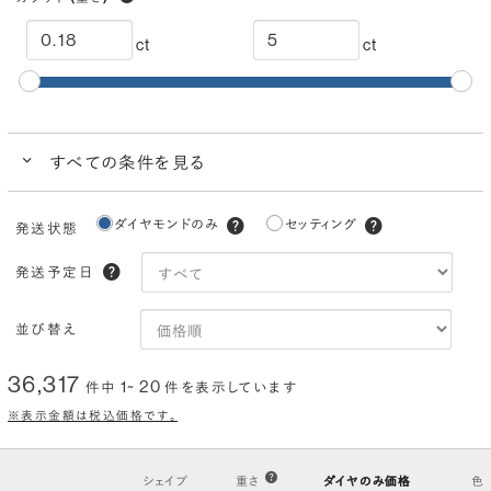
ct
ct
すべての条件を見る
クイック検索
ダイヤモンドのみ
セッティング
発送状態
ブランドで人気の品質
ダイヤモンドでプロポーズにおすすめ
発送予定日
カラー
(色)
並び替え
I
H
G
F
E
D
36,317
1~ 20
件中
件を表示しています
クラリティ
(透明度)
※表示金額は税込価格です。
VS2
VS1
VVS2
VVS1
IF
FL
シェイプ
重さ
ダイヤのみ価格
色