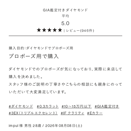
・取り扱いの品質が希望と合っている
取方法が採用されている「地球と人へのやさしさ」そして「高い
ダイヤモンドの品質に正解はありません。すべてにおいて最高
詳しくはこちら
・鑑定書が付属
GIA鑑定付き ダイヤモンド
希少性」が特徴です。
級の水準を求める方もいらっしゃれば、予算を最大限にいかす
平均
婚約指輪用のすべてのダイヤモンドに、国内外の信頼性の高い
5.0
ためにカラットなど特定の品質に重点を置き選びたい方もいら
鑑定機関が発行した鑑定書が付き、品質が保証されます。
また海底ダイヤモンドには品質鑑定書とは別に、ダイヤモンド
| レビュー(946件)
っしゃいます。ブランドや店舗で扱っているダイヤモンドの品質
の採取場所が記載された独自の証明書が付属します。
範囲や選択の自由度が、ご自身の求めている方向性と合致して
・メレダイヤモンドまでブライダル品質
いることで、より満足度の高い決断ができるはずです。
婚約指輪にさらなる華やかさを添える小ぶりなダイヤモンドも、
購入目的：ダイヤモンドでプロポーズ用
詳しくはこちら
一般的にブライダルで使われる品質以上のもののみを厳選して
プロポーズ用で購入
・希望に寄り添う提案を受けられる
使用しています。輝きの違いをお楽しみください。
ただ売れ筋をおすすめするのではなく、ご自身の希望やニーズ
ダイヤモンドでのプロポーズが気になっており、実際に来店して
を踏まえて最適な提案をしてくれる店舗を選べると、心から納得
購入を決めました。

わたしたちのダイヤモンドについて
できるダイヤモンド選びにつながります。
スタッフ様のご説明の丁寧さやこちらの相談にも親身にのって
いただいて大変満足しています。
#ダイヤモンド
#0.3カラット
#10〜15万円以下
#GIA鑑定付き
#3EX（トリプルエクセレント）
#IF クラリティ
#Eカラー
impul 様 男性 28歳 / 2026年08月08日(土)