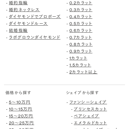
婚約指輪
0.2カラット
-
-
婚約ネックレス
0.3カラット
-
-
ダイヤモンドでプロポーズ
0.4カラット
-
-
ダイヤモンドルース
0.5カラット
-
-
結婚指輪
0.6カラット
-
-
ラボグロウンダイヤモンド
0.7カラット
-
-
0.8カラット
-
0.9カラット
-
1カラット
-
1.5カラット
-
2カラット以上
-
価格から探す
シェイプから探す
5〜10万円
ファンシーシェイプ
-
-
10〜15万円
プリンセスカット
-
-
15〜20万円
ペアシェイプ
-
-
20〜25万円
エメラルドカット
-
-