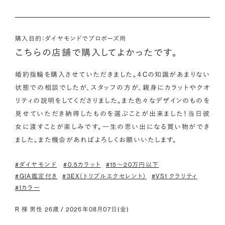
購入目的：ダイヤモンドでプロポーズ用
こちらの店舗で購入してよかったです。
婚約指輪を購入させていただきました。４Cの知識があまりない
状態での相談でしたが、スタッフの方が、親身にカラットやクオ
リティの説明をしてくださりました。また色々なデザインのものを
見せていただき納得したものを選ぶことが出来ました！当日彼
女に渡すことが楽しみです。一生の思い出になる買い物ができ
ました。また機会があればよろしくお願いいたします。
#ダイヤモンド
#0.5カラット
#15〜20万円以下
#GIA鑑定付き
#3EX（トリプルエクセレント）
#VS1 クラリティ
#Iカラー
R 様 男性 26歳 / 2026年08月07日(金)