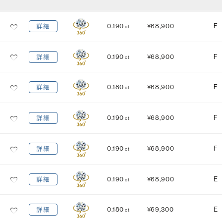
カット
(輝き)
0.190
¥68,900
F
詳細
ct
Excellent
3EX
H&C EX
3EX H&C
0.190
¥68,900
F
詳細
ct
鑑定機関
米国宝石学会：GIA
中央宝石研究所：CGL
0.180
¥68,900
F
詳細
ct
研磨状態
対称性
VERY GOOD
VERY GOOD
0.190
¥68,900
F
詳細
ct
EXCELLENT
EXCELLENT
蛍光性
0.190
¥68,900
F
詳細
ct
NONE
FAINT
MEDIUM
STRONG
0.190
¥68,900
E
詳細
ct
0.180
¥69,300
E
詳細
ct