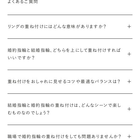
よくあるご質問
リングの重ね付けにはどんな意味がありますか？
「お二人の始まりであるプロポーズを象徴する婚約指輪」と「未来
婚約指輪と結婚指輪、どちらを上にして重ね付けすれば
を誓う結婚指輪」。この2本を重ねて身に着けることで、これまで
いいですか？
の想いと、これからの時間を重ねていくという意味合いが生まれ
ます。
どちらを必ず上にしなければならないという決まりはありません
重ね付けをおしゃれに見せるコツや最適なバランスは？
が、婚約指輪が結婚指輪の上になるように身に着ける方が多いで
また、重ね付けすると、コーディネートに応じて手元の印象ががら
す。
りと変わり、リングを何倍も楽しむことができます。
重ね付けにルールはなく、重ね付けを前提にしたセットリング同士
結婚指輪と婚約指輪の重ね付けは、どんなシーンで楽し
である必要もありません。ぜひ様々な組み合わせを自由に試して
結婚指輪に比べて婚約指輪は高さや中央のダイヤモンドの存在
むものなのでしょう？
みてください。
感もあるため、上に着けていただくことで全体のバランスがきれ
いに見えやすくなります。
冠婚などのセレモニーの場以外にも、最近ではお友達やパート
しかし、どうしても悩んでしまうという時は、ストレート同士、V字
職場で婚約指輪の重ね付けをしても問題ありませんか？
ナーとの週末のお出かけ、さらには日常的に身に着け楽しむ方も
ウェーブ同士など「同じラインのリングを重ねる」のがおすすめ。