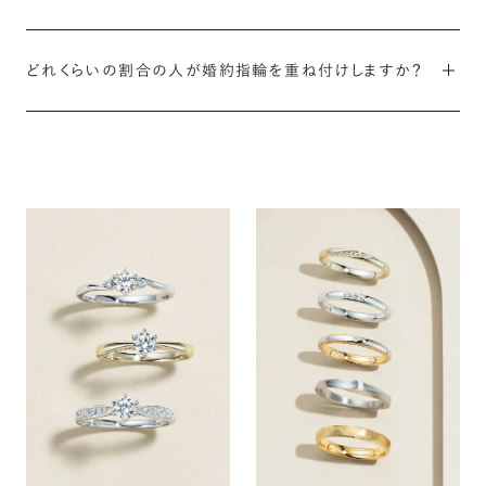
増えています。
こうすると統一感を簡単に出すことができます。
お勤めの職場がそもそも婚約指輪を身に着けていい場所なのか
どれくらいの割合の人が婚約指輪を重ね付けしますか？
を判断する必要があります。ポイントは、職種、会社の規約、そして
婚約指輪自体のデザインが、数十年前よりも高さを抑えた引っか
周囲の方の反応の3つです。
かりにくいものに変化し、カジュアルなテイストも増えているため、
全国調査によると（※）結婚指輪を選ぶ際の重視点として約3割が
重ね付けもより活躍の場が広がっています。
「婚約指輪と重ね付けできるかどうか」をあげています。実際には
手を頻繁に動かしたり衛生面に配慮が必要な職種や、会社の規約
これより多くの方が、重ね付けを楽しんでいる印象です。
で禁止されている場合、職場で身に着ける人がいないような場合
は、注意が必要です。
※データ出典：ゼクシィ結婚トレンド調査2024「首都圏版」 (全国推計値)
詳細はこちら