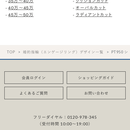
35万〜40万
クッションカット
-
-
40万〜45万
オーバルカット
-
-
45万〜50万
ラディアントカット
-
-
TOP
婚約指輪（エンゲージリング）デザイン一覧
PT950 
会員ログイン
ショッピングガイド
よくあるご質問
お問い合わせ
フリーダイヤル：
0120-978-345
（受付時間 10:00〜19:00）