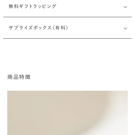
無料ギフトラッピング
刻印メッセージ：アルファベット6文字まで刻印可能
婚約指輪の内側にお二人のイニシャルや記念日を無料で刻
サプライズボックス（有料）
印することができます。注文前だけでなく購入後の刻印も、
リングに初めて施す初回の刻印は、無料にて承ります（デザ
インによって刻印可能な文字数が異なる場合があります。詳
細は「商品仕様」欄をご確認ください）。
※最大・最小サイズを超えたお直しが難し
詳しく見る
いデザインがございます。詳細はお問い合
わせください
商品特徴
アフターサービス詳細
シークレットストーン：指輪の内側に留める宝石のこ
と
指輪の内側に、誕生石やピンクダイヤモンドなど、お好みの
宝石を選んでセッティングすることができます。ショッピング
カート画面で、お好みの宝石をお選びください (有料)。