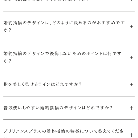
Ring（エンゲージメントリング）と呼ばれます。
・「ソリティア」
最もよく選ばれているデザインは、主役のダイヤモンド一石をシンプル
主役のダイヤモンド一石をシンプルに留めた最も王道のデザイン。ブ
婚約指輪のデザインは、どのように決めるのがおすすめです
に留めた王道のデザイン「ソリティア」です。
リリアンスプラスでも不動の人気を誇ります。
か？
さらに、指に沿うアームの部分はまっすぐなストレートの形状が、素材
・「サイドストーン」
婚約指輪の決め方としては、以下の4つを意識するのがおすすめで
はプラチナがよく選ばれています。
主役のダイヤモンドの横に小ぶりなメレダイヤモンドでアクセントを添
婚約指輪のデザインで後悔しないためのポイントは何です
す。
えたデザイン。愛らしい雰囲気が楽しめます。
か？
婚約指輪の人気デザインランキングを見る
・順番に絞り込んでみる
・「エタニティ」
3つのポイントがあります。
まずはデザインの種類（ソリティア／サイドストーン／エタニティ等）を
リングに沿ってダイヤモンドが並ぶ華やかなデザイン。“永遠”を意味す
指を美しく見せるラインはどれですか？
絞り、次にアームのフォルム（ストレート／ウェーブ／V字）と素材（プ
るという点でも人気があります。
1つ目は結婚指輪との重ね付けを想定してデザインを選ぶこと、2つ目
ラチナ／ゴールド）を選ぶ流れがスムーズです。
S字やV字などを描く「ウェーブ」のデザインだと、より指が長く美しく
はライフスタイルに合った普段使いのしやすさを確認すること、3つ目
・「パヴェ」
普段使いしやすい婚約指輪のデザインはどれですか？
見えやすいと言われています。
は実物を指に着けて見え方を確かめることです。
・年齢を重ねても似合うリングを目指す
リングに小粒のダイヤモンドを敷き詰めた豪華で存在感あるデザイ
流行に左右されないデザインであること、そして年齢を重ねた手にも
ン。手元にしっかりと存在感を添えてくれます。
ダイヤモンドを留める爪の高さを低めにすることで、日常使いしやすく
しかし、指を美しく見せるデザインはその人の手の骨格によって変わっ
ブリリアンスプラスのショールームでは、すべてのデザインを、心ゆく
似合う適度なボリュームがあることが理想的です。
プリリアンスプラスの婚約指輪の特徴について教えてくださ
なります。ブリリアンスプラスでは、普段の生活の中でも婚約指輪を楽
てきます。ぜひ、所要時間30秒のブリリアンスプラスオリジナル診断を
までじっくりと試着していただけます。
・「ヘイロー」