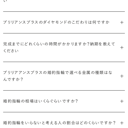
い
しく身に着けていただけるよう、全てのデザインが高さを抑えて作られ
活用して、ご自身にぴったりのラインを探してみてください。
・着用シーンを想像して選ぶ
主役のダイヤモンドの輪郭をメレダイヤモンドで取り囲んだデザイン。
ています。
日常的に身に着けたいのか、お出かけの時だけ身に着けたいのか
ショールームで婚約指輪を試着する
華やかなデザインをお好みの方から非常に人気です。
・自分で組み合わせるオーダーメイド
で、適したデザインは変わってきます。普段使いの頻度が多ければ引っ
婚約指輪診断を試してみる
ブリリアンスプラスのダイヤモンドのこだわりは何ですか
ブリリアンスプラスではすべての婚約指輪をリングデザインとダイヤ
より洋服への引っかかりへの心配を少なくしたい場合は、爪を使わず
掛かりにくさに配慮されていたり、ダイヤモンドの大きさ自体も控えめ
ブリリアンスプラスでは70種類以上のデザインからお好みの1本をお
モンドを自由に組み合わせる、オーダーメイドでお作りしています。
地金でダイヤモンドを包み込むように留める「覆輪留め」もおすすめ
な方が、扱いやすく活躍の頻度も高まるかもしれません。
選びいただけます。
・国内有数の多彩なラインナップ
30,000個以上のダイヤモンドの中からお好みの1石を選び、70種類
です。
完成までにどれくらいの時間がかかりますか？納期を教えて
種類、品質、価格に至るまで、あらゆる価値観に合う多様なダイヤモン
以上のデザインと組み合わせて、世界に一つの婚約指輪を製作できま
・何を重要視するか明確にする
ください
ドをご用意しています。一般的な天然のラウンドシェイプだけでも3万
す。
迷った場合はショールームでジュエリーコンサルタントにぜひご相談
デザインで譲れないポイント、ダイヤモンドの品質で大切にしたいこと
個以上。選択肢が多いからこそ、お一人おひとりに最適なご提案がで
ください。お好みやライフスタイルを丁寧にヒアリングしながら、たくさ
などがはっきりするほど、理想の婚約指輪が探しやすくなります。
ブリリアンスプラスの婚約指輪は、ご注文ごとに熟練の宝飾職人が一
きます。
・誠実で透明性の高い価格設定
ん身に着けたいと思えるとっておきのデザインをご提案いたします。
ブリリアアンスプラスの婚約指輪で選べる金属の種類はな
つひとつ心をこめてお作りいたします。基本の納期は4週間前後、素材
ジュエリーの購入は初めてというお客様も多いからこそ、より安心して
迷った場合はショールームでジュエリーコンサルタントにご相談いた
んですか？
やデザインによって5週間ほどお日にちを頂戴する場合がございます。
・業界の当たり前にとらわれない適正価格と透明性
お選びいただくために。在庫を持たない、店舗を過剰に設けないな
だければ、お好みやライフスタイルに合ったデザインをご提案いたし
流通の上流からの仕入れ、余分な在庫を持たない取り組みなどで、従
ど、コストをカットすることで適正価格を実現しています。また、ご用意
ます。
婚約指輪の素材はプラチナ（Pt950）、ゴールド（K18）、プラチナとゴ
詳しくは各デザインの詳細ページをご確認いただくか、ショールームま
来のマージンの大半をカットし、ダイヤモンドの適正価格を実現。一石
しているすべてのデザインとダイヤモンドの価格をサイト上で公開して
婚約指輪の相場はいくらぐらいですか？
ールドを組み合わせたコンビネーションからお選びいただけます。ゴ
でお問い合わせください。
ごとの価格・品質情報もすべて公開しています。
います。
ールドは、イエローゴールド・ピンクゴールド・シャンパンゴールドのご
婚約指輪のおすすめの選び方を詳しく
2026年に発表された全国調査（※）によると婚約指輪の相場は全国
用意がございます。
普段使いしやすいデザインの選び方を詳しく
・婚約指輪に留める一石を自分で選べる
・すべてのダイヤモンドに鑑定書が付属
婚約指輪をいらないと考える人の割合はどのくらいですか？
平均で約43.8万円。30〜40万円未満の範囲で選ぶカップルが18.7%
ダイヤモンド供給元のデータと直接繋がる独自の検索画面で、品質を
婚約指輪の中央にお留めするダイヤモンドには、国内外の最大手鑑