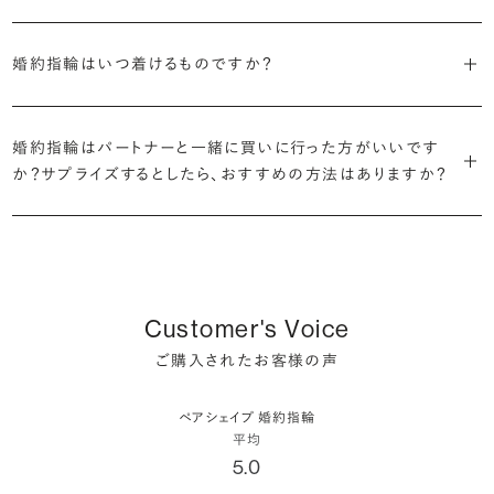
と最も多く、20〜30万円未満、10〜20万円未満が続きます。
デザインによって対応する素材が変わりますので、詳しくは各デザイン
細かく設定し検索が可能です。限られた候補から選ぶのではなく、ま
定機関が発行する信頼性の高い鑑定書が付属いたします。
2026年に発表された全国調査（※）によると、婚約記念品を贈られた
※データ出典：結婚マーケット調査2025
の詳細ページをご覧ください。
だ誰も触れていないダイヤモンドから、品質も価格も納得するあなた
婚約指輪はいつ着けるものですか？
人は67.1%。そのうち婚約指輪を贈られた人は67.9%と、全体の約5
だけの一石を探し婚約指輪をオーダーしていただけます。
・充実したアフターサービス
割が婚約指輪を購入しなかったようです。
ブリリアンスプラスでは適正価格を心がけているため、一般的な相場
プラチナの婚約指輪
一般的に利用頻度が高い、リングのサイズ直しや表面の仕上げ直しな
贈られたその日から、お好みのタイミングで着け始めて問題ありませ
と同程度のご予算でより高品質なダイヤモンドをお選びいただくこと
・鑑定書が付属
どのメンテナンスについては全て永久「無料」保証。その他、万が一に
イエローゴールドの婚約指輪
婚約指輪はパートナーと一緒に買いに行った方がいいです
ん。
婚約指輪は結婚するために必須のものではありませんが、中には「昔
も可能です。
婚約指輪用のすべてのダイヤモンドに、国内外の信頼性の高い鑑定
備えたアフターサービスも永久保証で対応しております。
ピンクゴールドの婚約指輪
か？サプライズするとしたら、おすすめの方法はありますか？
から憧れがあったがパートナーに遠慮して欲しいと言い出せなかっ
機関が発行した鑑定書が付き、品質が保証されます。
シャンパンゴールドの婚約指輪
婚約指輪は婚約期間中だけでなく、結婚後も活躍するジュエリーで
た」というケースもあります。
詳しくはこちら
確かに、最近は「お相手の好きなデザインを確実に選べる」という理由
す。使い方に決まりはありませんが、身内やお友達、知人の結婚式やパ
コンビネーションの婚約指輪
・メレダイヤモンドまでブライダル品質
で、お二人で来店されるケースが一般的になってきています。
ーティなどの特別なシーンはもちろん、日常の場面でも身に着けると
また、婚約記念品を贈った方のうち26.2%が婚約ネックレスを選ぶな
婚約指輪にさらなる華やかさを添える小ぶりなダイヤモンドも、一般的
いう方が増えています。
ど、近年は婚約指輪以外のジュエリーの選択肢にも注目が集まってい
にブライダルで使われる品質以上のもののみを厳選して使用していま
しかし、サプライズで贈り贈られるのも、やはり素敵な経験。ブリリアン
Customer's Voice
ます。
す。輝きの違いをお楽しみください。
スプラスではサプライズでもお相手のご希望を叶えられるよう、ダイヤ
詳しくはこちら
ご購入されたお客様の声
モンドをサプライズで贈りデザインは後から二人で選ぶ『ダイヤモンド
お相手の気持ちに寄り添いながら、お二人にとって後悔のない選択を
わたしたちのダイヤモンドについて
でプロポーズ』というサービスもご用意しています。
検討していただければと思います。
ペアシェイプ 婚約指輪
※データ出典：結婚マーケット調査2025
平均
ぜひお二人らしいスタイルを見つけてみてください。
5.0