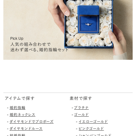
Pick Up
人気の組み合わせで
迷わず選べる、婚約指輪セット
アイテムで探す
素材で探す
-
-
婚約指輪
プラチナ
-
-
婚約ネックレス
ゴールド
-
-
ダイヤモンドでプロポーズ
イエローゴールド
-
-
ダイヤモンドルース
ピンクゴールド
-
-
結婚指輪
シャンパンゴールド