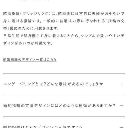
結婚指輪（マリッジリング）は、結婚後に日常的に夫婦がおそろいで
身に着ける指輪です。一般的に結婚式の際に行なわれる「指輪の交
換」儀式のために用意されます。
日常生活で肌身離さず身に着けることから、シンプルで扱いやすいデ
ザインが多いのが特徴です。
結婚指輪のデザイン一覧はこちら
エンゲージリングとは？どんな意味があるのでしょうか
ブライダルリングには婚約指輪と結婚指輪がありますが「エンゲージ
婚約指輪の定番デザインにはどのような種類がありますか？
リング」は婚約指輪の別名です。
婚約指輪のデザインは、大きく5つに分かれます。
「エンゲージリング」は実は和製英語。英語ではEngagement
婚約指輪はどんなデザインが人気ですか？