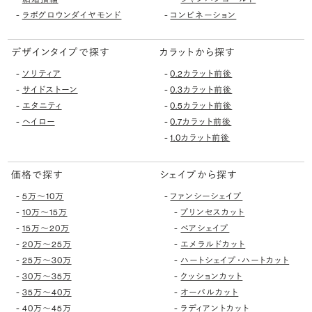
-
-
ラボグロウンダイヤモンド
コンビネーション
デザインタイプで探す
カラットから探す
-
-
ソリティア
0.2カラット前後
-
-
サイドストーン
0.3カラット前後
-
-
エタニティ
0.5カラット前後
-
-
ヘイロー
0.7カラット前後
-
1.0カラット前後
価格で探す
シェイプから探す
-
-
5万〜10万
ファンシーシェイプ
-
-
10万〜15万
プリンセスカット
-
-
15万〜20万
ペアシェイプ
-
-
20万〜25万
エメラルドカット
-
-
25万〜30万
ハートシェイプ・ハートカット
-
-
30万〜35万
クッションカット
-
-
35万〜40万
オーバルカット
-
-
40万〜45万
ラディアントカット