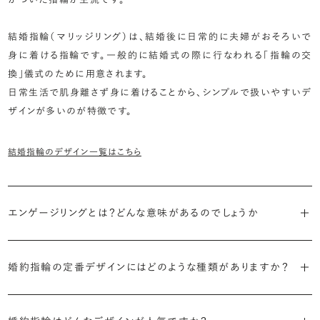
結婚指輪（マリッジリング）は、結婚後に日常的に夫婦がおそろいで
身に着ける指輪です。一般的に結婚式の際に行なわれる「指輪の交
換」儀式のために用意されます。
日常生活で肌身離さず身に着けることから、シンプルで扱いやすいデ
ザインが多いのが特徴です。
結婚指輪のデザイン一覧はこちら
エンゲージリングとは？どんな意味があるのでしょうか
ブライダルリングには婚約指輪と結婚指輪がありますが「エンゲージ
婚約指輪の定番デザインにはどのような種類がありますか？
リング」は婚約指輪の別名です。
婚約指輪のデザインは、大きく5つに分かれます。
「エンゲージリング」は実は和製英語。英語ではEngagement