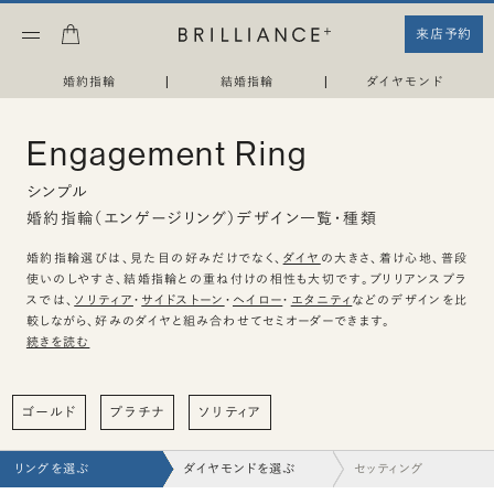
来店予約
婚約指輪
|
結婚指輪
|
ダイヤモンド
Engagement Ring
シンプル
婚約指輪（エンゲージリング）デザイン一覧・種類
婚約指輪選びは、見た目の好みだけでなく、
ダイヤ
の大きさ、着け心地、普段
使いのしやすさ、結婚指輪との重ね付けの相性も大切です。ブリリアンスプラ
スでは、
ソリティア
・
サイドストーン
・
ヘイロー
・
エタニティ
などのデザインを比
較しながら、好みのダイヤと組み合わせてセミオーダーできます。
続きを読む
ゴールド
プラチナ
ソリティア
リングを選ぶ
ダイヤモンドを選ぶ
セッティング