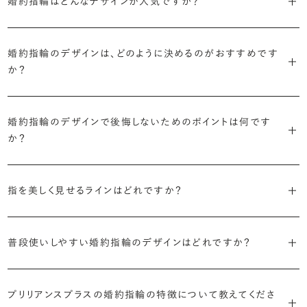
婚約指輪はどんなデザインが人気ですか？
Ring（エンゲージメントリング）と呼ばれます。
・「ソリティア」
最もよく選ばれているデザインは、主役のダイヤモンド一石をシンプル
主役のダイヤモンド一石をシンプルに留めた最も王道のデザイン。ブ
婚約指輪のデザインは、どのように決めるのがおすすめです
に留めた王道のデザイン「ソリティア」です。
リリアンスプラスでも不動の人気を誇ります。
か？
さらに、指に沿うアームの部分はまっすぐなストレートの形状が、素材
・「サイドストーン」
婚約指輪の決め方としては、以下の4つを意識するのがおすすめで
はプラチナがよく選ばれています。
主役のダイヤモンドの横に小ぶりなメレダイヤモンドでアクセントを添
婚約指輪のデザインで後悔しないためのポイントは何です
す。
えたデザイン。愛らしい雰囲気が楽しめます。
か？
婚約指輪の人気デザインランキングを見る
・順番に絞り込んでみる
・「エタニティ」
3つのポイントがあります。
まずはデザインの種類（ソリティア／サイドストーン／エタニティ等）を
リングに沿ってダイヤモンドが並ぶ華やかなデザイン。“永遠”を意味す
指を美しく見せるラインはどれですか？
絞り、次にアームのフォルム（ストレート／ウェーブ／V字）と素材（プ
るという点でも人気があります。
1つ目は結婚指輪との重ね付けを想定してデザインを選ぶこと、2つ目
ラチナ／ゴールド）を選ぶ流れがスムーズです。
S字やV字などを描く「ウェーブ」のデザインだと、より指が長く美しく
はライフスタイルに合った普段使いのしやすさを確認すること、3つ目
・「パヴェ」
普段使いしやすい婚約指輪のデザインはどれですか？
見えやすいと言われています。
は実物を指に着けて見え方を確かめることです。
・年齢を重ねても似合うリングを目指す
リングに小粒のダイヤモンドを敷き詰めた豪華で存在感あるデザイ
流行に左右されないデザインであること、そして年齢を重ねた手にも
ン。手元にしっかりと存在感を添えてくれます。
ダイヤモンドを留める爪の高さを低めにすることで、日常使いしやすく
しかし、指を美しく見せるデザインはその人の手の骨格によって変わっ
ブリリアンスプラスのショールームでは、すべてのデザインを、心ゆく
似合う適度なボリュームがあることが理想的です。
プリリアンスプラスの婚約指輪の特徴について教えてくださ
なります。ブリリアンスプラスでは、普段の生活の中でも婚約指輪を楽
てきます。ぜひ、所要時間30秒のブリリアンスプラスオリジナル診断を
までじっくりと試着していただけます。
・「ヘイロー」