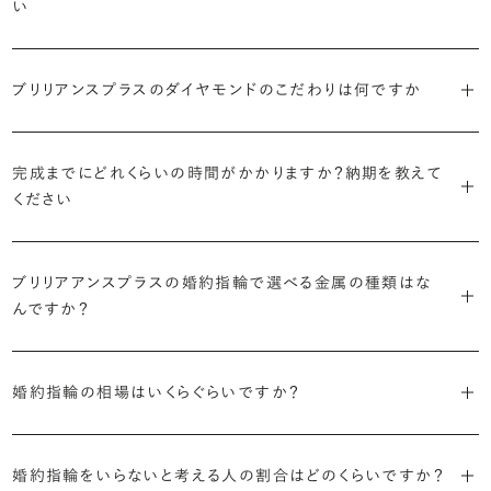
い
しく身に着けていただけるよう、全てのデザインが高さを抑えて作られ
活用して、ご自身にぴったりのラインを探してみてください。
・着用シーンを想像して選ぶ
主役のダイヤモンドの輪郭をメレダイヤモンドで取り囲んだデザイン。
ています。
日常的に身に着けたいのか、お出かけの時だけ身に着けたいのか
ショールームで婚約指輪を試着する
華やかなデザインをお好みの方から非常に人気です。
・自分で組み合わせるオーダーメイド
で、適したデザインは変わってきます。普段使いの頻度が多ければ引っ
婚約指輪診断を試してみる
ブリリアンスプラスのダイヤモンドのこだわりは何ですか
ブリリアンスプラスではすべての婚約指輪をリングデザインとダイヤ
より洋服への引っかかりへの心配を少なくしたい場合は、爪を使わず
掛かりにくさに配慮されていたり、ダイヤモンドの大きさ自体も控えめ
ブリリアンスプラスでは70種類以上のデザインからお好みの1本をお
モンドを自由に組み合わせる、オーダーメイドでお作りしています。
地金でダイヤモンドを包み込むように留める「覆輪留め」もおすすめ
な方が、扱いやすく活躍の頻度も高まるかもしれません。
選びいただけます。
・国内有数の多彩なラインナップ
30,000個以上のダイヤモンドの中からお好みの1石を選び、70種類
です。
完成までにどれくらいの時間がかかりますか？納期を教えて
種類、品質、価格に至るまで、あらゆる価値観に合う多様なダイヤモン
以上のデザインと組み合わせて、世界に一つの婚約指輪を製作できま
・何を重要視するか明確にする
ください
ドをご用意しています。一般的な天然のラウンドシェイプだけでも3万
す。
迷った場合はショールームでジュエリーコンサルタントにぜひご相談
デザインで譲れないポイント、ダイヤモンドの品質で大切にしたいこと
個以上。選択肢が多いからこそ、お一人おひとりに最適なご提案がで
ください。お好みやライフスタイルを丁寧にヒアリングしながら、たくさ
などがはっきりするほど、理想の婚約指輪が探しやすくなります。
ブリリアンスプラスの婚約指輪は、ご注文ごとに熟練の宝飾職人が一
きます。
・誠実で透明性の高い価格設定
ん身に着けたいと思えるとっておきのデザインをご提案いたします。
ブリリアアンスプラスの婚約指輪で選べる金属の種類はな
つひとつ心をこめてお作りいたします。基本の納期は4週間前後、素材
ジュエリーの購入は初めてというお客様も多いからこそ、より安心して
迷った場合はショールームでジュエリーコンサルタントにご相談いた
んですか？
やデザインによって5週間ほどお日にちを頂戴する場合がございます。
・業界の当たり前にとらわれない適正価格と透明性
お選びいただくために。在庫を持たない、店舗を過剰に設けないな
だければ、お好みやライフスタイルに合ったデザインをご提案いたし
流通の上流からの仕入れ、余分な在庫を持たない取り組みなどで、従
ど、コストをカットすることで適正価格を実現しています。また、ご用意
ます。
婚約指輪の素材はプラチナ（Pt950）、ゴールド（K18）、プラチナとゴ
詳しくは各デザインの詳細ページをご確認いただくか、ショールームま
来のマージンの大半をカットし、ダイヤモンドの適正価格を実現。一石
しているすべてのデザインとダイヤモンドの価格をサイト上で公開して
婚約指輪の相場はいくらぐらいですか？
ールドを組み合わせたコンビネーションからお選びいただけます。ゴ
でお問い合わせください。
ごとの価格・品質情報もすべて公開しています。
います。
ールドは、イエローゴールド・ピンクゴールド・シャンパンゴールドのご
婚約指輪のおすすめの選び方を詳しく
2026年に発表された全国調査（※）によると婚約指輪の相場は全国
用意がございます。
普段使いしやすいデザインの選び方を詳しく
・婚約指輪に留める一石を自分で選べる
・すべてのダイヤモンドに鑑定書が付属
婚約指輪をいらないと考える人の割合はどのくらいですか？
平均で約43.8万円。30〜40万円未満の範囲で選ぶカップルが18.7%
ダイヤモンド供給元のデータと直接繋がる独自の検索画面で、品質を
婚約指輪の中央にお留めするダイヤモンドには、国内外の最大手鑑