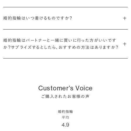
と最も多く、20〜30万円未満、10〜20万円未満が続きます。
デザインによって対応する素材が変わりますので、詳しくは各デザイン
細かく設定し検索が可能です。限られた候補から選ぶのではなく、ま
定機関が発行する信頼性の高い鑑定書が付属いたします。
2026年に発表された全国調査（※）によると、婚約記念品を贈られた
※データ出典：結婚マーケット調査2025
の詳細ページをご覧ください。
だ誰も触れていないダイヤモンドから、品質も価格も納得するあなた
婚約指輪はいつ着けるものですか？
人は67.1%。そのうち婚約指輪を贈られた人は67.9%と、全体の約5
だけの一石を探し婚約指輪をオーダーしていただけます。
・充実したアフターサービス
割が婚約指輪を購入しなかったようです。
ブリリアンスプラスでは適正価格を心がけているため、一般的な相場
プラチナの婚約指輪
一般的に利用頻度が高い、リングのサイズ直しや表面の仕上げ直しな
贈られたその日から、お好みのタイミングで着け始めて問題ありませ
と同程度のご予算でより高品質なダイヤモンドをお選びいただくこと
・鑑定書が付属
どのメンテナンスについては全て永久「無料」保証。その他、万が一に
イエローゴールドの婚約指輪
婚約指輪はパートナーと一緒に買いに行った方がいいです
ん。
婚約指輪は結婚するために必須のものではありませんが、中には「昔
も可能です。
婚約指輪用のすべてのダイヤモンドに、国内外の信頼性の高い鑑定
備えたアフターサービスも永久保証で対応しております。
ピンクゴールドの婚約指輪
か？サプライズするとしたら、おすすめの方法はありますか？
から憧れがあったがパートナーに遠慮して欲しいと言い出せなかっ
機関が発行した鑑定書が付き、品質が保証されます。
シャンパンゴールドの婚約指輪
婚約指輪は婚約期間中だけでなく、結婚後も活躍するジュエリーで
た」というケースもあります。
詳しくはこちら
確かに、最近は「お相手の好きなデザインを確実に選べる」という理由
す。使い方に決まりはありませんが、身内やお友達、知人の結婚式やパ
コンビネーションの婚約指輪
・メレダイヤモンドまでブライダル品質
で、お二人で来店されるケースが一般的になってきています。
ーティなどの特別なシーンはもちろん、日常の場面でも身に着けると
また、婚約記念品を贈った方のうち26.2%が婚約ネックレスを選ぶな
婚約指輪にさらなる華やかさを添える小ぶりなダイヤモンドも、一般的
いう方が増えています。
ど、近年は婚約指輪以外のジュエリーの選択肢にも注目が集まってい
にブライダルで使われる品質以上のもののみを厳選して使用していま
しかし、サプライズで贈り贈られるのも、やはり素敵な経験。ブリリアン
Customer's Voice
ます。
す。輝きの違いをお楽しみください。
スプラスではサプライズでもお相手のご希望を叶えられるよう、ダイヤ
詳しくはこちら
ご購入されたお客様の声
モンドをサプライズで贈りデザインは後から二人で選ぶ『ダイヤモンド
お相手の気持ちに寄り添いながら、お二人にとって後悔のない選択を
わたしたちのダイヤモンドについて
でプロポーズ』というサービスもご用意しています。
検討していただければと思います。
婚約指輪
※データ出典：結婚マーケット調査2025
平均
ぜひお二人らしいスタイルを見つけてみてください。
4.9