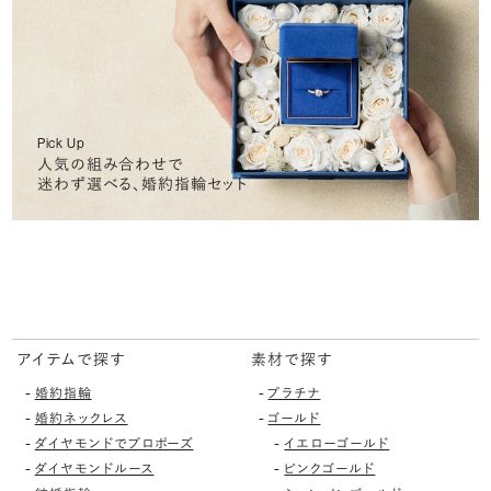
Pick Up
人気の組み合わせで
迷わず選べる、婚約指輪セット
アイテムで探す
素材で探す
-
-
婚約指輪
プラチナ
-
-
婚約ネックレス
ゴールド
-
-
ダイヤモンドでプロポーズ
イエローゴールド
-
-
ダイヤモンドルース
ピンクゴールド