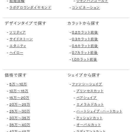
-
-
結婚指輪
シャンパンゴールド
-
-
ラボグロウンダイヤモンド
コンビネーション
デザインタイプで探す
カラットから探す
-
-
ソリティア
0.2カラット前後
-
-
サイドストーン
0.3カラット前後
-
-
エタニティ
0.5カラット前後
-
-
ヘイロー
0.7カラット前後
-
1.0カラット前後
価格で探す
シェイプから探す
-
-
5万〜10万
ファンシーシェイプ
-
-
10万〜15万
プリンセスカット
-
-
15万〜20万
ペアシェイプ
-
-
20万〜25万
エメラルドカット
-
-
25万〜30万
ハートシェイプ・ハートカット
-
-
30万〜35万
クッションカット
-
-
35万〜40万
オーバルカット
-
-
40万〜45万
ラディアントカット