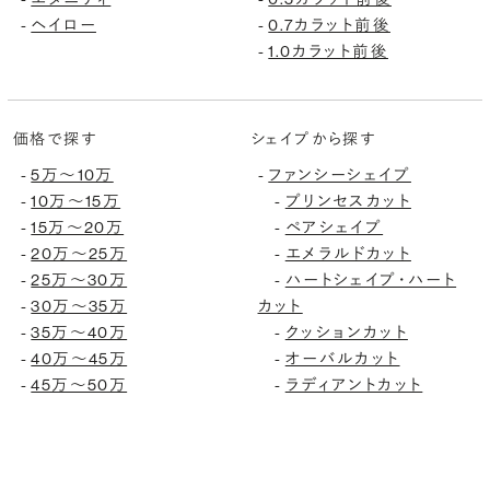
ヘイロー
0.7カラット前後
-
-
1.0カラット前後
-
価格で探す
シェイプから探す
5万〜10万
ファンシーシェイプ
-
-
10万〜15万
プリンセスカット
-
-
15万〜20万
ペアシェイプ
-
-
20万〜25万
エメラルドカット
-
-
25万〜30万
ハートシェイプ・ハート
-
-
30万〜35万
カット
-
35万〜40万
クッションカット
-
-
40万〜45万
オーバルカット
-
-
45万〜50万
ラディアントカット
-
-