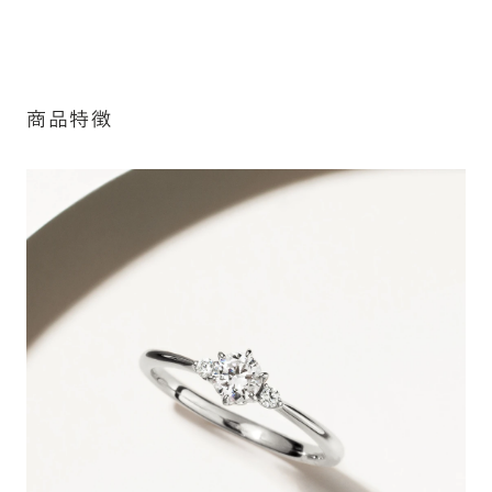
インによって刻印可能な文字数が異なる場合があります。詳
細は「商品仕様」欄をご確認ください）。
詳しく見る
商品特徴
※最大・最小サイズを超えたお直しが難し
いデザインがございます。詳細はお問い合
わせください
シークレットストーン：指輪の内側に留める宝石のこ
アフターサービス詳細
と
指輪の内側に、誕生石やピンクダイヤモンドなど、お好みの
宝石を選んでセッティングすることができます。ショッピング
カート画面で、お好みの宝石をお選びください (有料)。
詳しく見る