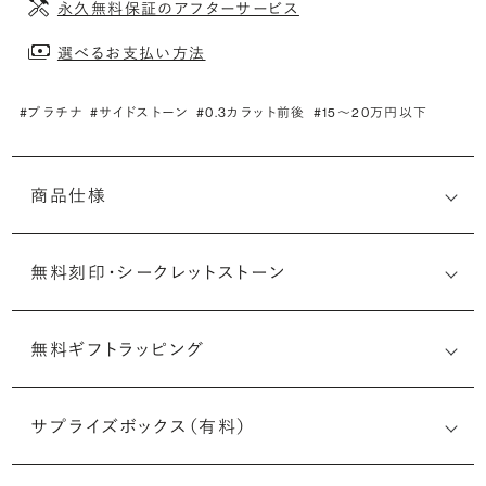
永久無料保証のアフターサービス
選べるお支払い方法
#プラチナ
#サイドストーン
#0.3カラット前後
#15〜20万円以下
商品仕様
無料刻印・
シークレットストーン
無料ギフトラッピング
刻印メッセージ：アルファベット6文字まで刻印可能
婚約指輪の内側にお二人のイニシャルや記念日を無料で刻
サプライズボックス（有料）
印することができます。注文前だけでなく購入後の刻印も、
リングに初めて施す初回の刻印は、無料にて承ります（デザ