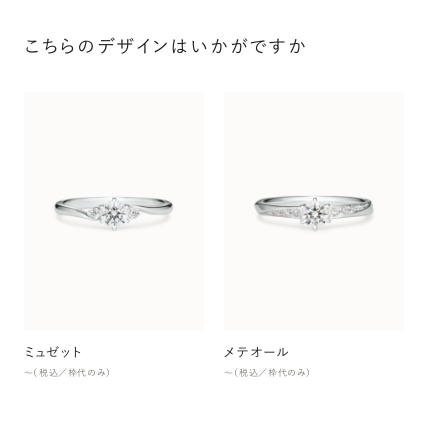
こちらのデザインはいかがですか
ス
〜（
ミュゼット
メテオール
〜（税込／枠代のみ）
〜（税込／枠代のみ）