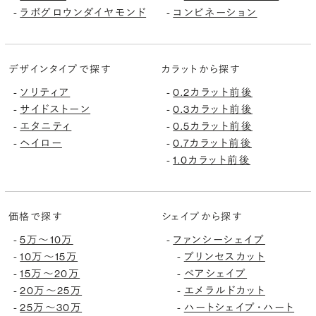
ラボグロウンダイヤモンド
コンビネーション
-
-
デザインタイプで探す
カラットから探す
ソリティア
0.2カラット前後
-
-
サイドストーン
0.3カラット前後
-
-
エタニティ
0.5カラット前後
-
-
ヘイロー
0.7カラット前後
-
-
1.0カラット前後
-
価格で探す
シェイプから探す
5万〜10万
ファンシーシェイプ
-
-
10万〜15万
プリンセスカット
-
-
15万〜20万
ペアシェイプ
-
-
20万〜25万
エメラルドカット
-
-
25万〜30万
ハートシェイプ・ハート
-
-