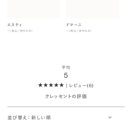
〜（
エスティ
ドマーニ
〜（税込／枠代のみ）
〜（税込／枠代のみ）
平均
5
| レビュー(6)
クレッセントの評価
並び替え：