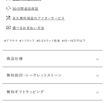
30日間返品保証
永久無料保証のアフターサービス
選べるお支払い方法
#プラチナ
#ソリティア
#0.3カラット前後
#10〜15万円以下
商品仕様
無料刻印・
シークレットストーン
無料ギフトラッピング
刻印メッセージ：アルファベット6文字まで刻印可能
婚約指輪の内側にお二人のイニシャルや記念日を無料で刻