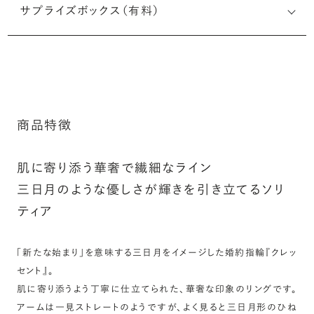
サプライズボックス（有料）
印することができます。注文前だけでなく購入後の刻印も、
リングに初めて施す初回の刻印は、無料にて承ります（デザ
インによって刻印可能な文字数が異なる場合があります。詳
※最大・最小サイズを超えたお直しが難し
細は「商品仕様」欄をご確認ください）。
いデザインがございます。詳細はお問い合
わせください
詳しく見る
アフターサービス詳細
商品特徴
シークレットストーン：指輪の内側に留める宝石のこ
肌に寄り添う華奢で繊細なライン
と
三日月のような優しさが輝きを引き立てるソリ
ティア
指輪の内側に、誕生石やピンクダイヤモンドなど、お好みの
宝石を選んでセッティングすることができます。ショッピング
カート画面で、お好みの宝石をお選びください (有料)。
「新たな始まり」を意味する三日月をイメージした婚約指輪『クレッ
セント』。
詳しく見る
肌に寄り添うよう丁寧に仕立てられた、華奢な印象のリングです。
アームは一見ストレートのようですが、よく見ると三日月形のひね