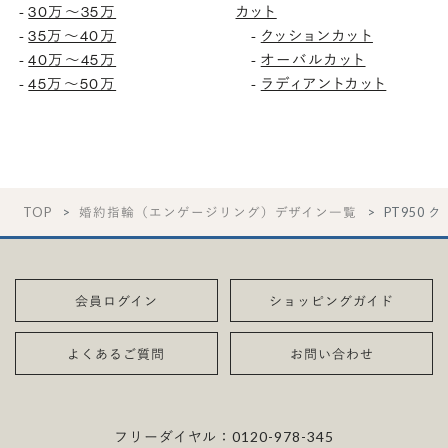
30万〜35万
カット
-
35万〜40万
クッションカット
-
-
40万〜45万
オーバルカット
-
-
45万〜50万
ラディアントカット
-
-
TOP
婚約指輪（エンゲージリング）デザイン一覧
PT950 
会員ログイン
ショッピングガイド
よくあるご質問
お問い合わせ
フリーダイヤル：
0120-978-345