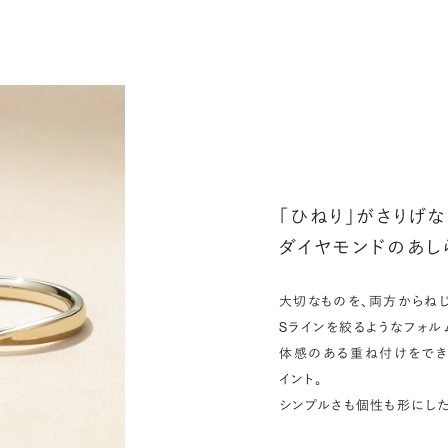
シ
指
選
お
詳
「ひねり」がさりげ
ダイヤモンドのあし
大切なものを、両方からねじ
Sラインを絞るようなフォ
体感のある重ね付けをでき
イント。
シンプルさも個性も形にし