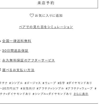
来店予約
お気に入りに追加
ペアでの見た目をシミュレーション
全国一律送料無料
30日間返品保証
永久無料保証のアフターサービス
選べるお支払い方法
ラチナ
#シンプル
#ゴージャス
#ウェーブ
#S字
#ダイヤモンドあり
5〜20万円以下
#女性向け
#プラチナ×シンプル
#プラチナ×ウェーブ
#
チナ×ダイヤモンドあり
#シンプル×ダイヤモンドあり
さらに表示