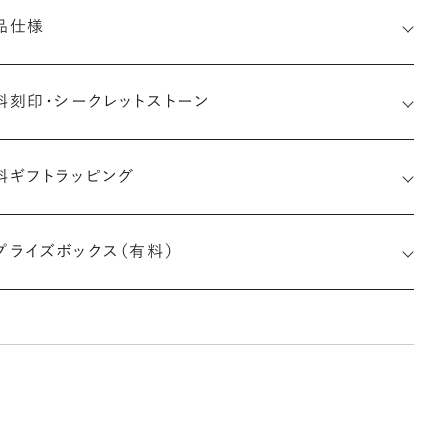
品仕様
料刻印・
シークレットストーン
料ギフトラッピング
印メッセージ：半角英数字20文字まで刻印可能
婚指輪の内側にお二人のイニシャルや記念日、メモリアルなメッ
プライズボックス（有料）
ージを無料で刻印することができます。注文前だけでなく購入後
刻印も、リングに初めて施す初回の刻印は、無料にて承ります（デ
インによって刻印可能な文字数が異なる場合があります。詳細は
商品仕様」欄をご確認ください）。
しく見る
※最大・最小サイズを超えたお直しが難しいデザ
インがございます。詳細はお問い合わせください