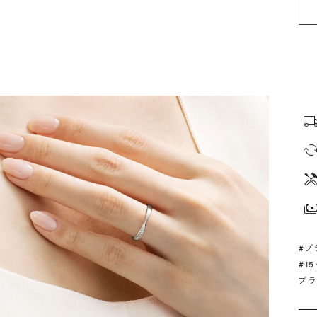
#プ
#1
プラ