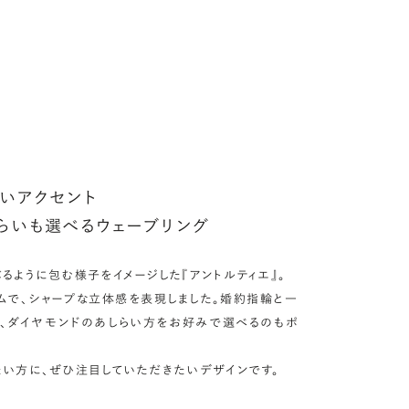
アフターサービス詳細
ークレットストーン：指輪の内側に留める宝石のこと
輪の内側に、誕生石やピンクダイヤモンドなど、お好みの宝石を
んでセッティングすることができます。ショッピングカート画面で、
好みの宝石をお選びください (有料)。
しく見る
ないアクセント
らいも選べるウェーブリング
るように包む様子をイメージした『アントルティエ』。
ルムで、シャープな立体感を表現しました。婚約指輪と一
、ダイヤモンドのあしらい方をお好みで選べるのもポ
たい方に、ぜひ注目していただきたいデザインです。