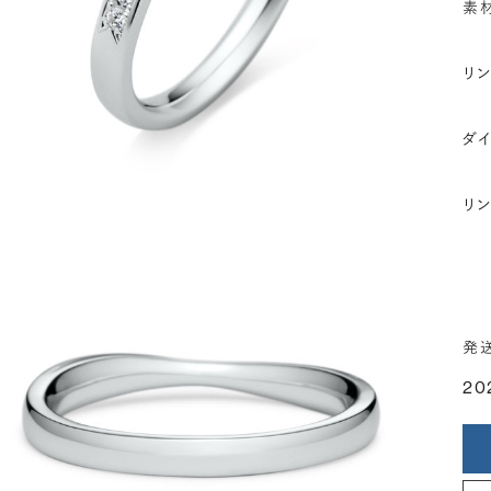
素
リ
ダ
リ
発
20