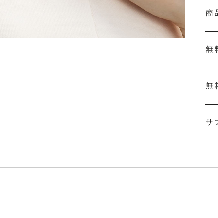
商
無
無
刻
結
サ
セ
の
ザ
「
詳