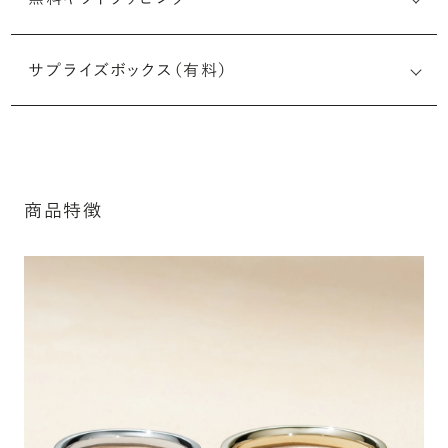
刻印メッセージ：半角英数字20文字まで刻印可能
結婚指輪の内側にお二人のイニシャルや記念日、メモリア
サプライズボックス（有料）
ルなメッセージを無料で刻印することができます。注文前だ
けでなく購入後の刻印も、リングに初めて施す初回の刻印
は、無料にて承ります（デザインによって刻印可能な文字数
が異なる場合があります。詳細は「商品仕様」欄をご確認く
ださい）。
商品特徴
※最大・最小サイズを超えたお直しが難し
詳しく見る
いデザインがございます。詳細はお問い合
わせください
アフターサービス詳細
シークレットストーン：指輪の内側に留める宝石のこ
と
指輪の内側に、誕生石やピンクダイヤモンドなど、お好みの
宝石を選んでセッティングすることができます。ショッピング
カート画面で、お好みの宝石をお選びください (有料)。