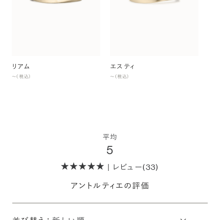
ナ
〜（
リアム
エスティ
〜（税込）
〜（税込）
平均
5
| レビュー(33)
アントルティエの評価