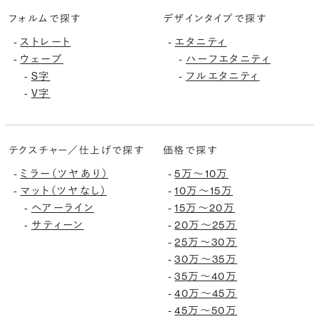
フォルムで探す
デザインタイプで探す
ストレート
エタニティ
-
-
ウェーブ
ハーフエタニティ
-
-
S字
フルエタニティ
-
-
V字
-
テクスチャー／仕上げで探す
価格で探す
ミラー（ツヤあり）
5万〜10万
-
-
マット（ツヤなし）
10万〜15万
-
-
ヘアーライン
15万〜20万
-
-
サティーン
20万〜25万
-
-
25万〜30万
-
30万〜35万
-
35万〜40万
-
40万〜45万
-
45万〜50万
-