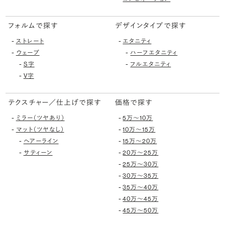
フォルムで探す
デザインタイプで探す
-
-
ストレート
エタニティ
-
-
ウェーブ
ハーフエタニティ
-
-
S字
フルエタニティ
-
V字
テクスチャー／仕上げで探す
価格で探す
-
-
ミラー（ツヤあり）
5万〜10万
-
-
マット（ツヤなし）
10万〜15万
-
-
ヘアーライン
15万〜20万
-
-
サティーン
20万〜25万
-
25万〜30万
-
30万〜35万
-
35万〜40万
-
40万〜45万
-
45万〜50万