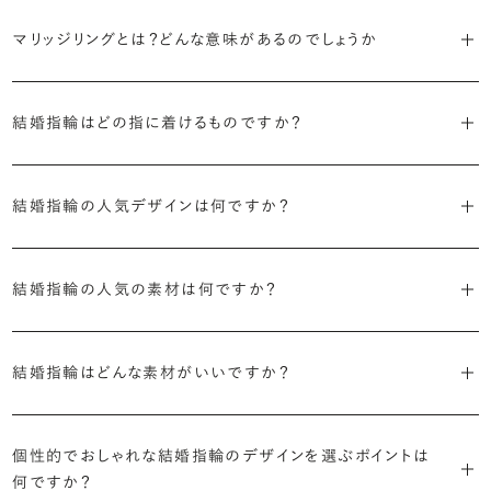
マリッジリングとは？どんな意味があるのでしょうか
ブライダルリングには婚約指輪と結婚指輪がありますが「マリッジリン
結婚指輪はどの指に着けるものですか？
グ」は結婚指輪の別名です。
欧米諸国をはじめ日本では、婚約指輪や結婚指輪は「愛や絆を深め
「マリッジリング」は実は和製英語。英語ではWedding Ring（ウエディ
結婚指輪の人気デザインは何ですか？
る」意味があるとされる左手薬指に着けるのが一般的です。しかし、実
ングリング）やWedding Band（ウエディングバンド）と呼ばれます。
は国によって着ける手や指は様々。厳密な決まりはありませんので、好
結婚指輪は一般的に以下のような特徴を持つデザインが人気です。
きな手や指を選んで問題ありません。
結婚指輪の人気の素材は何ですか？
・フォルム
結婚式の後は、結婚指輪の上に婚約指輪を着けて楽しむ「重ね付け」
日本では一般的にプラチナ素材の結婚指輪を選ばれる方が多いです
「オーバルストレート」という、直線でありつつも丸みを帯びた形状が
が人気です。
結婚指輪はどんな素材がいいですか？
が、近年はゴールド系の素材への注目も高まっています。
よく選ばれます。
詳しくはこちら
結婚指輪の素材として用意されている時点で、実用面での優劣はほと
・テクスチャー
結婚指輪の素材人気ランキングを見る
個性的でおしゃれな結婚指輪のデザインを選ぶポイントは
んどありません。純粋に色味の好みでお選びいただくと良いかと思い
表面の質感は、鏡のように艶々とした「ミラー」が人気です。
何ですか？
ます。