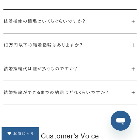
一方で、ブリリアンスプラスでは様々なフォルムやテクスチャーのバリ
一般的に人気の高い結婚指輪とは異なる要素を取り入れたデザイン
色選びの際には、ぜひ以下のような点に着目してみてください。
エーションをご用意しているため、これ以外のデザインの人気も高い
結婚指輪の相場はいくらぐらいですか？
を選べると、満足感が高まりそうです。具体的には、以下のようなポイ
傾向にあります。
ントに着目してみるのがおすすめです。
・お肌の色味との相性
2026年に発表された全国調査（※）によると二人分の結婚指輪の相
どなたも唯一無二のお肌をお持ちです。その魅力を引き立ててくれる
結婚指輪は多くの方が毎日身に着け、目にすることになるジュエリー
10万円以下の結婚指輪はありますか？
場は全国平均で約32.1万円。20〜25万円未満の範囲で選ぶカップル
・標準よりも、細めあるいは太めの幅を選ぶ
ようなカラー（素材）を、試着を通して探してみましょう。
です。人気の高さを参考にしつつも、ご自身で試着や検討を重ね、ぜ
が19.4%と最も多く、50万円以上、30〜35万円未満が続きます。
・ウェーブラインのデザイン
ひ目にする度に「やっぱりこのリングが好き」と思えるようなデザイン
ブリリアンスプラスの結婚指輪は9万円台からご用意がございます。素
※データ出典：結婚マーケット調査2025
・プラチナ以外の素材
・お手持ちのジュエリーや時計の色味との相性
選びをしていただけたらと思います。
結婚指輪代は誰が払うものですか？
材（カラー）や幅の広さ、ダイヤモンドの有無などで価格が変わってま
・ミラー以外の仕上げ
もしよく身に着けるジュエリーや時計があれば、コーディネートの相性
いりますので、ぜひ下記よりデザインの一覧をご覧ください。
・個性的なダイヤモンドをあしらったデザイン
も考えてみましょう。王道は同じ色味を選ぶことですが、あえてアクセ
詳しくはこちら
結婚指輪の人気デザインランキングを見る
2024年の全国調査（※）では「結婚指輪を購入したのは誰か」に対す
・ミルグレイン装飾を取り入れたデザイン
ントとして色味を変えたり、あるいは今後のコーディネートの幅を広げ
結婚指輪ができるまでの納期はどれくらいですか？
る回答が、二人でが89.2%、次いで妻が8.7%、夫が1.8%という結果で
結婚指輪の一覧を見る
ることを目的に、結婚指輪は複数の素材を使った「コンビネーション素
した。
他にも、婚約指輪やお手持ちのリングとの重ね付けをして、おしゃれさ
材」でオーダーする方もいらっしゃいます。
ご注文いただいたジュエリーは、お客様のためだけに熟練の宝飾職
を演出するという選択もあります。
人が一つひとつ心を込めてお作りいたします。
二人で購入するという行動の背景には「お互いに贈りあう」という意
もっと人と被らない個性を大切にしたいという方は、フルオーダーやセ
ブリリアンスプラスでは、プラチナ・カラーゴールド・コンビネーション
味合いが込められている場合が多いようです。
ミオーダーでこだわりを形にするのも素敵です。
など豊富な素材の選択肢をご用意しています。ぜひお気に入りを探し
ほとんどの結婚指輪は完成まで4週間前後、素材（カラー）やデザイン
お気に入り
Customer's Voice
てみてください。