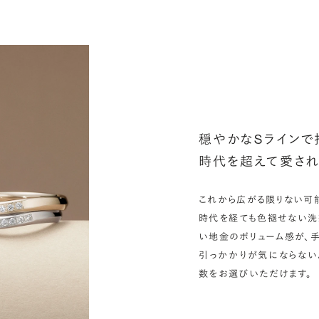
シ
指
選
お
詳
穏やかなSラインで
時代を超えて愛され
これから広がる限りない可能
時代を経ても色褪せない洗
い地金のボリューム感が、手
引っかかりが気にならない
数をお選びいただけます。