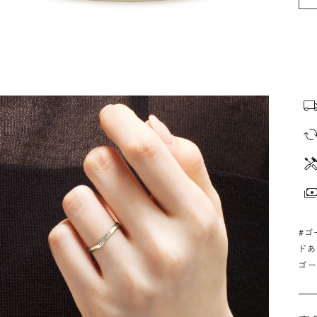
#ゴ
ドあ
ゴー