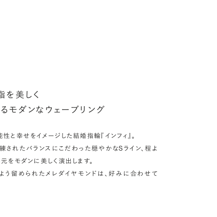
アフターサービス詳細
ークレットストーン：指輪の内側に留める宝石のこと
輪の内側に、誕生石やピンクダイヤモンドなど、お好みの宝石を
んでセッティングすることができます。ショッピングカート画面で、
好みの宝石をお選びください (有料)。
しく見る
指を美しく
るモダンなウェーブリング
性と幸せをイメージした結婚指輪『インフィ』。
練されたバランスにこだわった穏やかなSライン、程よ
元をモダンに美しく演出します。
よう留められたメレダイヤモンドは、好みに合わせて