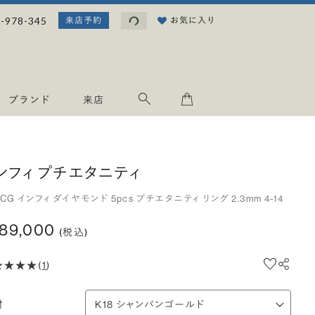
読み込み中...
-978-345
お気に入り
来店予約
ブランド
来店
ンフィ プチエタニティ
8CG インフィ ダイヤモンド 5pcs プチエタニティ リング 2.3mm 4-14
189,000
(税込)
(
1
)
材