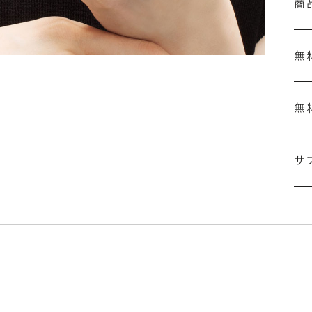
商
無
無
刻
結
サ
セ
の
ザ
「
詳