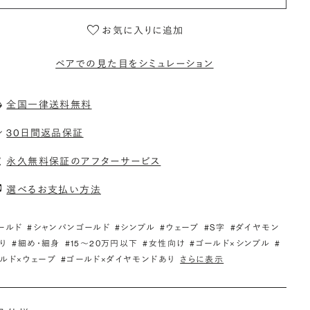
お気に入りに追加
ペアでの見た目をシミュレーション
全国一律送料無料
30日間返品保証
永久無料保証のアフターサービス
選べるお支払い方法
ールド
#シャンパンゴールド
#シンプル
#ウェーブ
#S字
#ダイヤモン
り
#細め・細身
#15〜20万円以下
#女性向け
#ゴールド×シンプル
#
ルド×ウェーブ
#ゴールド×ダイヤモンドあり
さらに表示