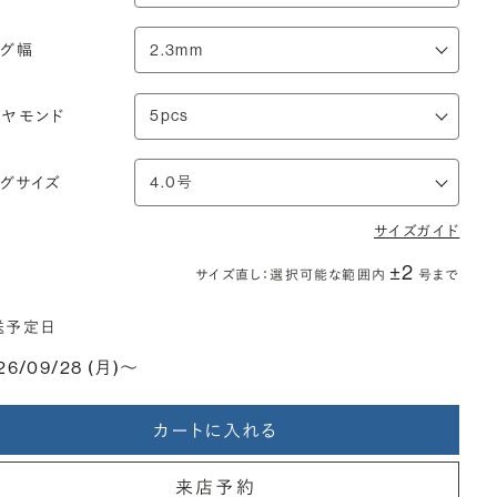
ング幅
イヤモンド
ングサイズ
サイズガイド
±2
サイズ直し：選択可能な範囲内
号まで
送予定日
26/09/28 (月)〜
カートに入れる
来店予約