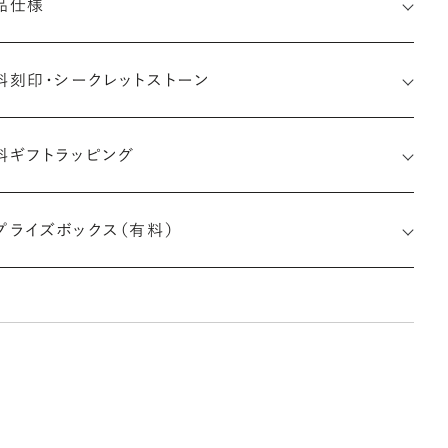
品仕様
料刻印・
シークレットストーン
料ギフトラッピング
印メッセージ：半角英数字20文字まで刻印可能
婚指輪の内側にお二人のイニシャルや記念日、メモリアルなメッ
プライズボックス（有料）
ージを無料で刻印することができます。注文前だけでなく購入後
刻印も、リングに初めて施す初回の刻印は、無料にて承ります（デ
インによって刻印可能な文字数が異なる場合があります。詳細は
商品仕様」欄をご確認ください）。
しく見る
※最大・最小サイズを超えたお直しが難しいデザ
インがございます。詳細はお問い合わせください