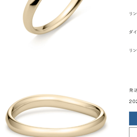
リ
ダ
リ
発
20