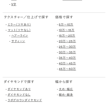
-
V字
テクスチャー／仕上げで探す
価格で探す
-
-
ミラー（ツヤあり）
5万〜10万
-
-
マット（ツヤなし）
10万〜15万
-
-
ヘアーライン
15万〜20万
-
-
サティーン
20万〜25万
-
25万〜30万
-
30万〜35万
-
35万〜40万
-
40万〜45万
-
45万〜50万
ダイヤモンドで探す
幅から探す
-
-
ダイヤモンドあり
太め・幅広
-
-
ダイヤモンドなし
細め・細身
-
ラボグロウンダイヤモンド