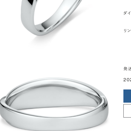
ダ
リ
発
20