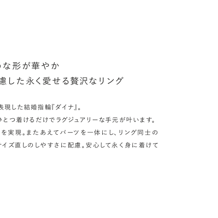
んでセッティングすることができます。ショッピングカート画面で、
好みの宝石をお選びください (有料)。
しく見る
うな形が華やか
慮した永く愛せる贅沢なリング
現した結婚指輪『ダイナ』。
ひとつ着けるだけでラグジュアリーな手元が叶います。
を実現。またあえてパーツを一体にし、リング同士の
サイズ直しのしやすさに配慮。安心して永く身に着けて