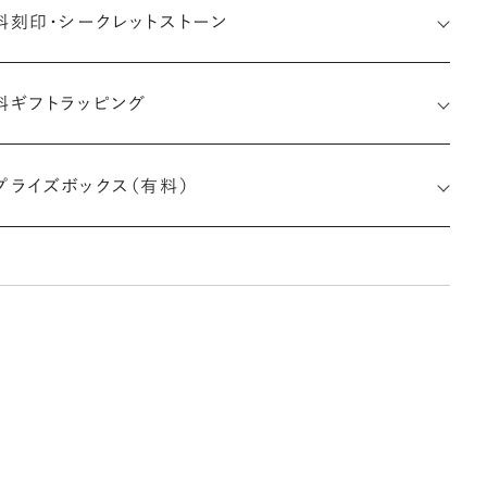
料刻印・
シークレットストーン
料ギフトラッピング
印メッセージ：半角英数字20文字まで刻印可能
婚指輪の内側にお二人のイニシャルや記念日、メモリアルなメッ
プライズボックス（有料）
ージを無料で刻印することができます。注文前だけでなく購入後
刻印も、リングに初めて施す初回の刻印は、無料にて承ります（デ
インによって刻印可能な文字数が異なる場合があります。詳細は
商品仕様」欄をご確認ください）。
しく見る
※最大・最小サイズを超えたお直しが難しいデザ
インがございます。詳細はお問い合わせください
アフターサービス詳細
ークレットストーン：指輪の内側に留める宝石のこと
輪の内側に、誕生石やピンクダイヤモンドなど、お好みの宝石を