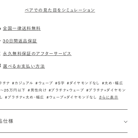
ペアでの見た目をシミュレーション
全国一律送料無料
30日間返品保証
永久無料保証のアフターサービス
選べるお支払い方法
ラチナ
#カジュアル
#ウェーブ
#S字
#ダイヤモンドなし
#太め・幅広
0〜25万円以下
#男性向け
#プラチナ×ウェーブ
#プラチナ×ダイヤモン
し
#プラチナ×太め・幅広
#ウェーブ×ダイヤモンドなし
さらに表示
品仕様