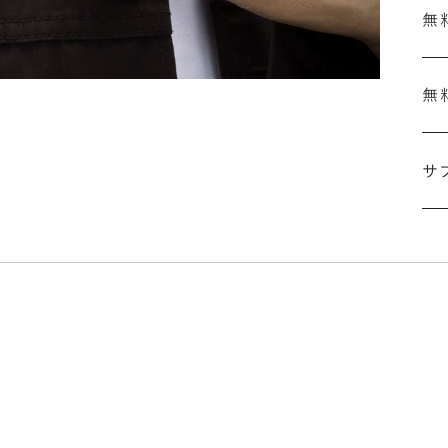
無
無
刻
結
サ
セ
の
ザ
「
詳
シ
指