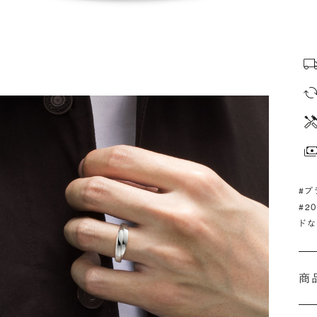
#プ
#2
ドな
商