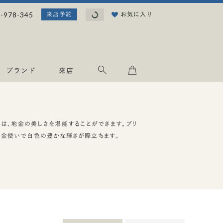
読
-978-345
お気に入り
来店予約
み
込
み
中
.
ブランド
来店
.
.
は、地金の美しさを堪能することができます。ブリ
地金使いで白色の豊かな輝きが際立ちます。