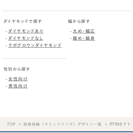
ダイヤモンドで探す
幅から探す
-
ダイヤモンドあり
-
太め・幅広
-
ダイヤモンドなし
-
細め・細身
-
ラボグロウンダイヤモンド
性別から探す
-
女性向け
-
男性向け
TOP
結婚指輪（マリッジリング）デザイン一覧
PT950 アト