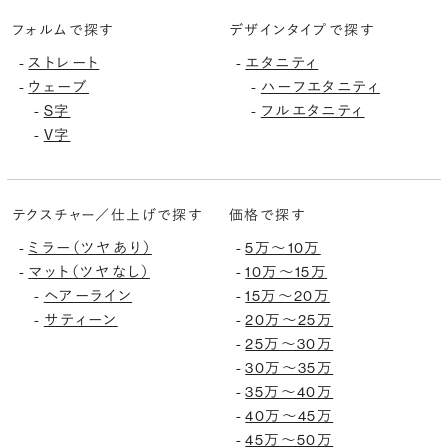
フォルムで探す
デザインタイプで探す
-
ストレート
-
エタニティ
-
ウェーブ
-
ハーフエタニティ
-
S字
-
フルエタニティ
-
V字
テクスチャー／仕上げで探す
価格で探す
-
ミラー（ツヤあり）
-
5万〜10万
-
マット（ツヤなし）
-
10万〜15万
-
ヘアーライン
-
15万〜20万
-
サティーン
-
20万〜25万
-
25万〜30万
-
30万〜35万
-
35万〜40万
-
40万〜45万
-
45万〜50万