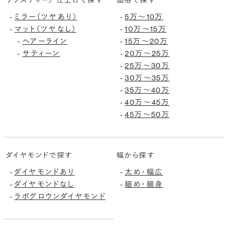
ミラー（ツヤあり）
5万〜10万
-
-
マット（ツヤなし）
10万〜15万
-
-
ヘアーライン
15万〜20万
-
-
サティーン
20万〜25万
-
-
25万〜30万
-
30万〜35万
-
35万〜40万
-
40万〜45万
-
45万〜50万
-
ダイヤモンドで探す
幅から探す
ダイヤモンドあり
太め・幅広
-
-
ダイヤモンドなし
細め・細身
-
-
ラボグロウンダイヤモンド
-