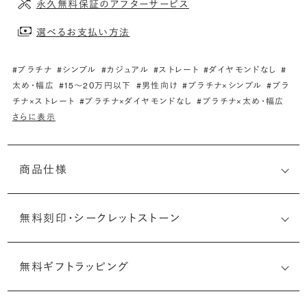
永久無料保証のアフターサービス
選べるお支払い方法
#プラチナ
#シンプル
#カジュアル
#ストレート
#ダイヤモンドなし
#
太め・幅広
#15〜20万円以下
#男性向け
#プラチナ×シンプル
#プラ
チナ×ストレート
#プラチナ×ダイヤモンドなし
#プラチナ×太め・幅広
さらに表示
商品仕様
無料刻印・
シークレットストーン
無料ギフトラッピング
刻印メッセージ：半角英数字20文字まで刻印可能
結婚指輪の内側にお二人のイニシャルや記念日、メモリア