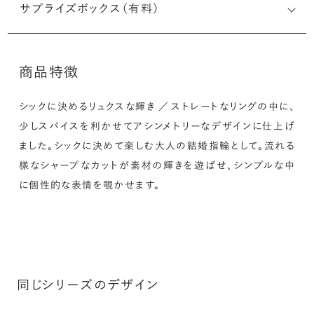
サプライズボックス（有料）
ルなメッセージを無料で刻印することができます。注文前だ
けでなく購入後の刻印も、リングに初めて施す初回の刻印
は、無料にて承ります（デザインによって刻印可能な文字数
※最大・最小サイズを超えたお直しが難し
商品特徴
が異なる場合があります。詳細は「商品仕様」欄をご確認く
いデザインがございます。詳細はお問い合
ださい）。
わせください
シックに決めるリュクスな輝き ／ ストレートなリングの中に、
アフターサービス詳細
詳しく見る
少しスパイスを利かせてアシンメトリーなデザインに仕上げ
ました。シックに決めて楽しむ大人の結婚指輪として。流れる
様なシャープなカットが素材の輝きを遊ばせ、シンプルな中
シークレットストーン：指輪の内側に留める宝石のこ
に個性的な表情を覗かせます。
と
指輪の内側に、誕生石やピンクダイヤモンドなど、お好みの
宝石を選んでセッティングすることができます。ショッピング
カート画面で、お好みの宝石をお選びください (有料)。
同じシリーズのデザイン
詳しく見る