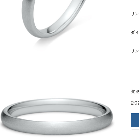
リ
ダ
リ
発
20