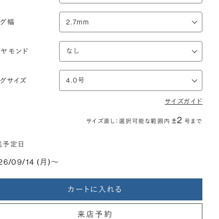
ング幅
イヤモンド
ングサイズ
サイズガイド
±2
サイズ直し：選択可能な範囲内
号まで
送予定日
26/09/14 (月)〜
カートに入れる
来店予約