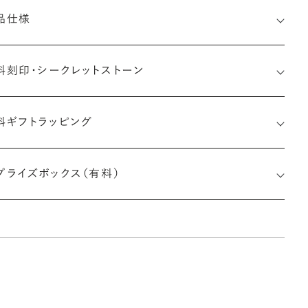
品仕様
料刻印・
シークレットストーン
料ギフトラッピング
印メッセージ：半角英数字20文字まで刻印可能
婚指輪の内側にお二人のイニシャルや記念日、メモリアルなメッ
プライズボックス（有料）
ージを無料で刻印することができます。注文前だけでなく購入後
刻印も、リングに初めて施す初回の刻印は、無料にて承ります（デ
インによって刻印可能な文字数が異なる場合があります。詳細は
商品仕様」欄をご確認ください）。
しく見る
※最大・最小サイズを超えたお直しが難しいデザ
インがございます。詳細はお問い合わせください
アフターサービス詳細