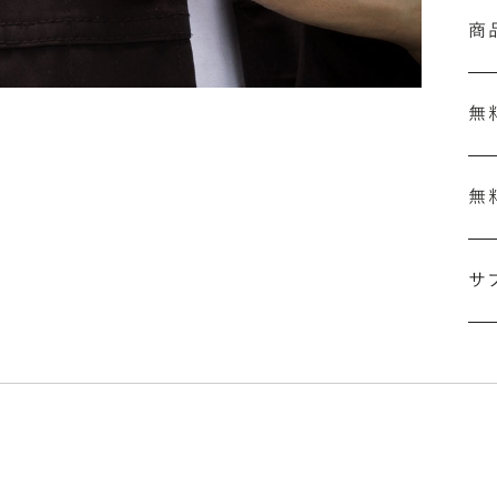
商
無
無
刻
結
サ
セ
の
ザ
「
詳