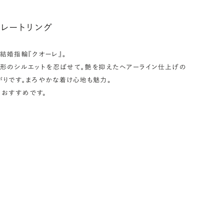
ークレットストーン：指輪の内側に留める宝石のこと
レートリング
輪の内側に、誕生石やピンクダイヤモンドなど、お好みの宝石を
んでセッティングすることができます。ショッピングカート画面で、
結婚指輪『クオーレ』。
好みの宝石をお選びください (有料)。
し形のシルエットを忍ばせて。艶を抑えたヘアーライン仕上げの
しく見る
がりです。まろやかな着け心地も魅力。
おすすめです。