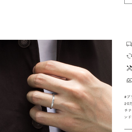
#プ
20
チナ
ンド