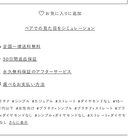
お気に入りに追加
ペアでの見た目をシミュレーション
全国一律送料無料
30日間返品保証
永久無料保証のアフターサービス
選べるお支払い方法
ラチナ
#シンプル
#カジュアル
#ストレート
#ダイヤモンドなし
#15〜
万円以下
#女性向け
#プラチナ×シンプル
#プラチナ×ストレート
#プラ
×ダイヤモンドなし
#シンプル×ダイヤモンドなし
#ストレート×ダイヤモ
なし
さらに表示