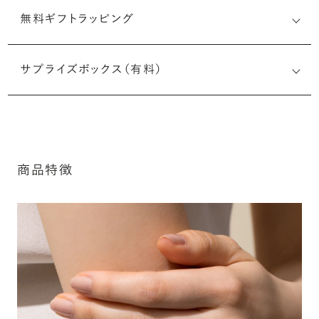
無料ギフトラッピング
刻印メッセージ：半角英数字20文字まで刻印可能
結婚指輪の内側にお二人のイニシャルや記念日、メモリア
サプライズボックス（有料）
ルなメッセージを無料で刻印することができます。注文前だ
けでなく購入後の刻印も、リングに初めて施す初回の刻印
は、無料にて承ります（デザインによって刻印可能な文字数
が異なる場合があります。詳細は「商品仕様」欄をご確認く
ださい）。
商品特徴
詳しく見る
アフターサービス詳細
シークレットストーン：指輪の内側に留める宝石のこ
と
指輪の内側に、誕生石やピンクダイヤモンドなど、お好みの
宝石を選んでセッティングすることができます。ショッピング