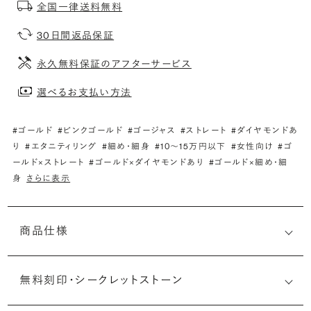
全国一律送料無料
30日間返品保証
永久無料保証のアフターサービス
選べるお支払い方法
#ゴールド
#ピンクゴールド
#ゴージャス
#ストレート
#ダイヤモンドあ
り
#エタニティリング
#細め・細身
#10〜15万円以下
#女性向け
#ゴ
ールド×ストレート
#ゴールド×ダイヤモンドあり
#ゴールド×細め・細
身
さらに表示
商品仕様
無料刻印・
シークレットストーン