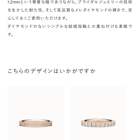
1.2mmという華奢な幅でありながら、ブライダルジュエリーの技術
を生かした耐久性、そして高品質なメレダイヤモンドの輝きで、安
心して永くご愛用いただけます。
ダイヤモンドのないシンプルな結婚指輪との重ね付けも素敵で
す。
こちらのデザインはいかがですか
ス