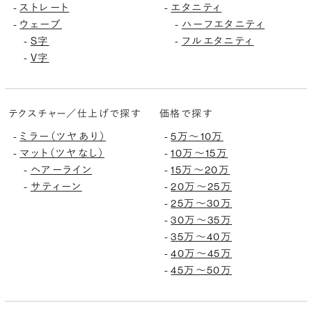
-
ストレート
-
エタニティ
-
ウェーブ
-
ハーフエタニティ
-
S字
-
フルエタニティ
-
V字
テクスチャー／仕上げで探す
価格で探す
-
ミラー（ツヤあり）
-
5万〜10万
-
マット（ツヤなし）
-
10万〜15万
-
ヘアーライン
-
15万〜20万
-
サティーン
-
20万〜25万
-
25万〜30万
-
30万〜35万
-
35万〜40万
-
40万〜45万
-
45万〜50万