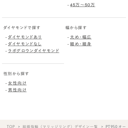
45万〜50万
-
ダイヤモンドで探す
幅から探す
ダイヤモンドあり
太め・幅広
-
-
ダイヤモンドなし
細め・細身
-
-
ラボグロウンダイヤモンド
-
性別から探す
女性向け
-
男性向け
-
TOP
結婚指輪（マリッジリング）デザイン一覧
PT950 オー