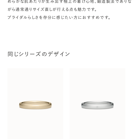
めらかな肌あたりが生み出す極上の着け心地、鍛造製法でありな
がら通常通りサイズ直しが行える点も魅力です。
ブライダルらしさを存分に感じたい方におすすめです。
同じシリーズのデザイン
オ
〜（