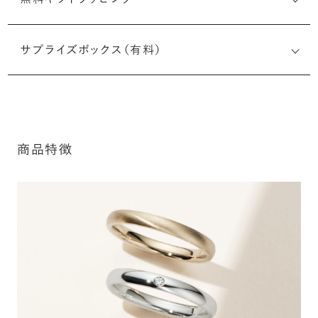
刻印メッセージ：半角英数字20文字まで刻印可能
結婚指輪の内側にお二人のイニシャルや記念日、メモリア
サプライズボックス（有料）
ルなメッセージを無料で刻印することができます。注文前だ
けでなく購入後の刻印も、リングに初めて施す初回の刻印
は、無料にて承ります（デザインによって刻印可能な文字数
が異なる場合があります。詳細は「商品仕様」欄をご確認く
※最大・最小サイズを超えたお直しが難し
ださい）。
いデザインがございます。詳細はお問い合
商品特徴
わせください
詳しく見る
アフターサービス詳細
シークレットストーン：指輪の内側に留める宝石のこ
と
指輪の内側に、誕生石やピンクダイヤモンドなど、お好みの
宝石を選んでセッティングすることができます。ショッピング
カート画面で、お好みの宝石をお選びください (有料)。