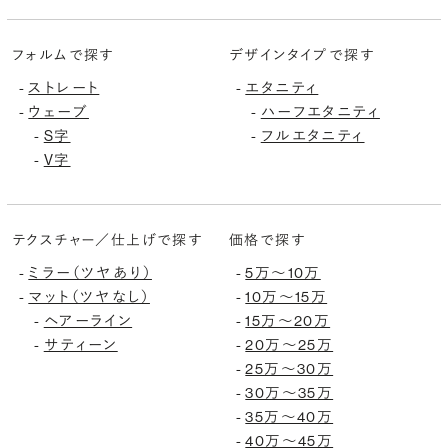
フォルムで探す
デザインタイプで探す
ストレート
エタニティ
-
-
ウェーブ
ハーフエタニティ
-
-
S字
フルエタニティ
-
-
V字
-
テクスチャー／仕上げで探す
価格で探す
ミラー（ツヤあり）
5万〜10万
-
-
マット（ツヤなし）
10万〜15万
-
-
ヘアーライン
15万〜20万
-
-
サティーン
20万〜25万
-
-
25万〜30万
-
30万〜35万
-
35万〜40万
-
40万〜45万
-