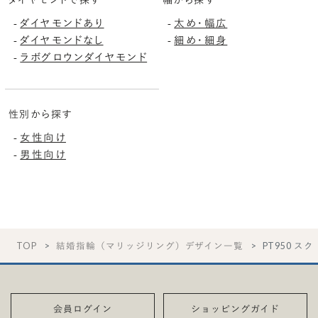
ダイヤモンドで探す
幅から探す
ダイヤモンドあり
太め・幅広
-
-
ダイヤモンドなし
細め・細身
-
-
ラボグロウンダイヤモンド
-
性別から探す
女性向け
-
男性向け
-
TOP
結婚指輪（マリッジリング）デザイン一覧
PT950 ス
会員ログイン
ショッピングガイド