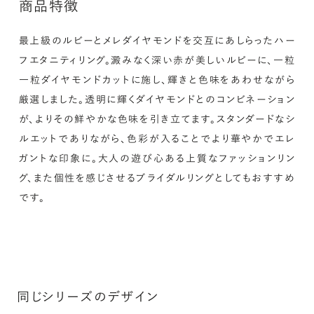
商品特徴
が異なる場合があります。詳細は「商品仕様」欄をご確認く
ださい）。
最上級のルビーとメレダイヤモンドを交互にあしらったハー
詳しく見る
フエタニティリング。澱みなく深い赤が美しいルビーに、一粒
※最大・最小サイズを超えたお直しが難し
いデザインがございます。詳細はお問い合
一粒ダイヤモンドカットに施し、輝きと色味をあわせながら
わせください
厳選しました。透明に輝くダイヤモンドとのコンビネーション
アフターサービス詳細
シークレットストーン：指輪の内側に留める宝石のこ
が、よりその鮮やかな色味を引き立てます。スタンダードなシ
と
ルエットでありながら、色彩が入ることでより華やかでエレ
ガントな印象に。大人の遊び心ある上質なファッションリン
指輪の内側に、誕生石やピンクダイヤモンドなど、お好みの
グ、また個性を感じさせるブライダルリングとしてもおすすめ
宝石を選んでセッティングすることができます。ショッピング
です。
カート画面で、お好みの宝石をお選びください (有料)。
詳しく見る
同じシリーズのデザイン