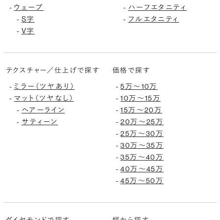
ウェーブ
ハーフエタニティ
-
-
S字
フルエタニティ
-
-
V字
-
テクスチャー／仕上げで探す
価格で探す
ミラー（ツヤあり）
5万〜10万
-
-
マット（ツヤなし）
10万〜15万
-
-
ヘアーライン
15万〜20万
-
-
サティーン
20万〜25万
-
-
25万〜30万
-
30万〜35万
-
35万〜40万
-
40万〜45万
-
45万〜50万
-