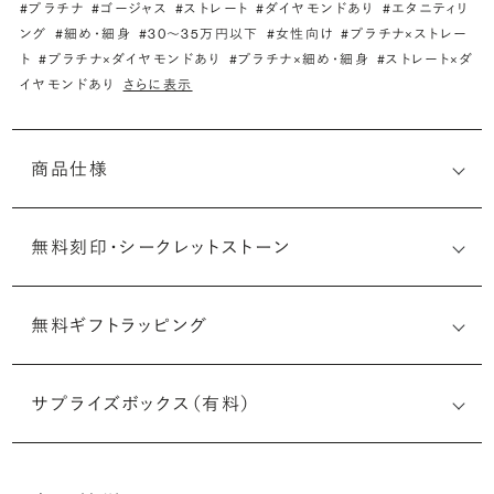
#プラチナ
#ゴージャス
#ストレート
#ダイヤモンドあり
#エタニティリ
ング
#細め・細身
#30〜35万円以下
#女性向け
#プラチナ×ストレー
ト
#プラチナ×ダイヤモンドあり
#プラチナ×細め・細身
#ストレート×ダ
イヤモンドあり
さらに表示
商品仕様
無料刻印・
シークレットストーン
無料ギフトラッピング
刻印メッセージ：半角英数字20文字まで刻印可能
結婚指輪の内側にお二人のイニシャルや記念日、メモリア
サプライズボックス（有料）
ルなメッセージを無料で刻印することができます。注文前だ
けでなく購入後の刻印も、リングに初めて施す初回の刻印
は、無料にて承ります（デザインによって刻印可能な文字数