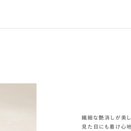
シ
指
選
お
詳
繊細な艶消しが美
見た目にも着け心地