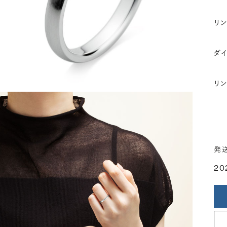
リ
ダ
リ
発
20