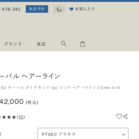
読み込み中...
-978-345
お気に入り
来店予約
ブランド
来店
ーバル ヘアーライン
950 オーバル ダイヤモンド 1pc リング ヘアーライン 2.5mm 4-14
142,000
(税込)
(
15
)
材