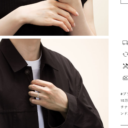
#プ
15
チナ
ンド