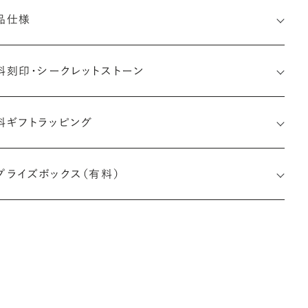
品仕様
料刻印・
シークレットストーン
料ギフトラッピング
印メッセージ：半角英数字20文字まで刻印可能
婚指輪の内側にお二人のイニシャルや記念日、メモリアルなメッ
プライズボックス（有料）
ージを無料で刻印することができます。注文前だけでなく購入後
刻印も、リングに初めて施す初回の刻印は、無料にて承ります（デ
インによって刻印可能な文字数が異なる場合があります。詳細は
商品仕様」欄をご確認ください）。
しく見る
※最大・最小サイズを超えたお直しが難しいデザ
インがございます。詳細はお問い合わせください
アフターサービス詳細