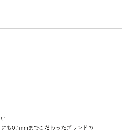
ークレットストーン：指輪の内側に留める宝石のこと
輪の内側に、誕生石やピンクダイヤモンドなど、お好みの宝石を
んでセッティングすることができます。ショッピングカート画面で、
好みの宝石をお選びください (有料)。
しく見る
しい
にも0.1mmまでこだわったブランドの