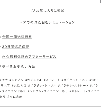
お気に入りに追加
ペアでの見た目をシミュレーション
全国一律送料無料
30日間返品保証
永久無料保証のアフターサービス
選べるお支払い方法
ラチナ
#シンプル
#カジュアル
#ストレート
#ダイヤモンドあり
#10〜
万円以下
#女性向け
#プラチナ×シンプル
#プラチナ×ストレート
#プラ
×ダイヤモンドあり
#シンプル×ダイヤモンドあり
#ストレート×ダイヤモ
あり
さらに表示