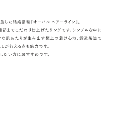
施した結婚指輪『オーバル ヘアーライン』。
細部までこだわり仕上げたリングです。シンプルな中に
かな肌あたりが生み出す極上の着け心地、鍛造製法で
直しが行える点も魅力です。
出したい方におすすめです。