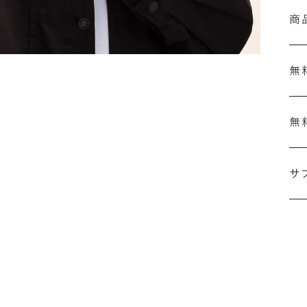
商
無
無
刻
結
サ
セ
の
ザ
「
詳