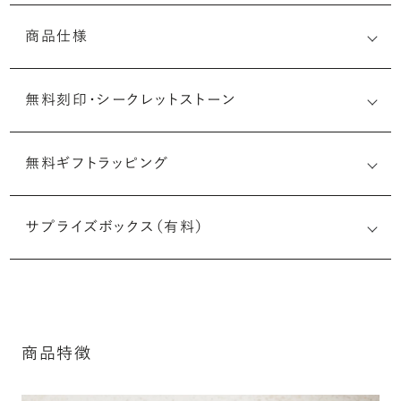
商品仕様
無料刻印・
シークレットストーン
無料ギフトラッピング
刻印メッセージ：半角英数字20文字まで刻印可能
結婚指輪の内側にお二人のイニシャルや記念日、メモリア
サプライズボックス（有料）
ルなメッセージを無料で刻印することができます。注文前だ
けでなく購入後の刻印も、リングに初めて施す初回の刻印
は、無料にて承ります（デザインによって刻印可能な文字数
が異なる場合があります。詳細は「商品仕様」欄をご確認く
ださい）。
商品特徴
詳しく見る
※最大・最小サイズを超えたお直しが難し