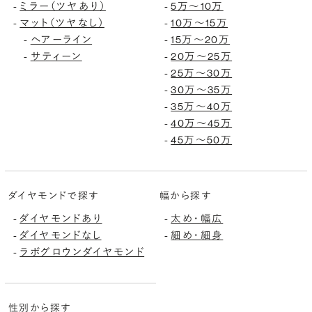
-
ミラー（ツヤあり）
-
5万〜10万
-
マット（ツヤなし）
-
10万〜15万
-
ヘアーライン
-
15万〜20万
-
サティーン
-
20万〜25万
-
25万〜30万
-
30万〜35万
-
35万〜40万
-
40万〜45万
-
45万〜50万
ダイヤモンドで探す
幅から探す
-
ダイヤモンドあり
-
太め・幅広
-
ダイヤモンドなし
-
細め・細身
-
ラボグロウンダイヤモンド
性別から探す