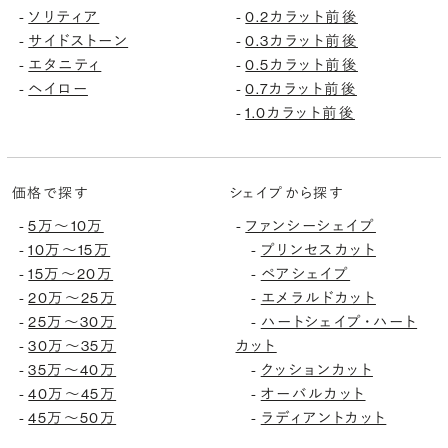
ソリティア
0.2カラット前後
-
-
サイドストーン
0.3カラット前後
-
-
エタニティ
0.5カラット前後
-
-
ヘイロー
0.7カラット前後
-
-
1.0カラット前後
-
価格で探す
シェイプから探す
5万〜10万
ファンシーシェイプ
-
-
10万〜15万
プリンセスカット
-
-
15万〜20万
ペアシェイプ
-
-
20万〜25万
エメラルドカット
-
-
25万〜30万
ハートシェイプ・ハート
-
-
30万〜35万
カット
-
35万〜40万
クッションカット
-
-
40万〜45万
オーバルカット
-
-
45万〜50万
ラディアントカット
-
-