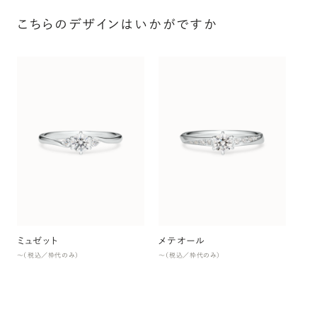
こちらのデザインはいかがですか
ス
〜（
ミュゼット
メテオール
〜（税込／枠代のみ）
〜（税込／枠代のみ）