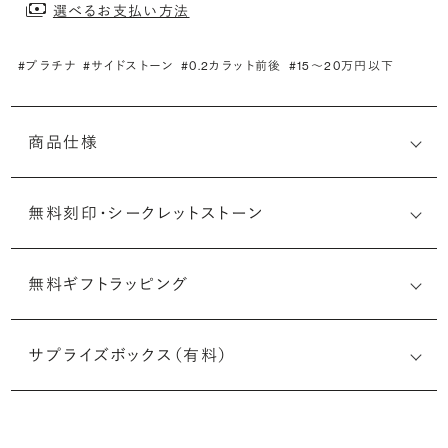
選べるお支払い方法
#プラチナ
#サイドストーン
#0.2カラット前後
#15〜20万円以下
商品仕様
無料刻印・
シークレットストーン
無料ギフトラッピング
刻印メッセージ：アルファベット6文字まで刻印可能
婚約指輪の内側にお二人のイニシャルや記念日を無料で刻
サプライズボックス（有料）
印することができます。注文前だけでなく購入後の刻印も、
リングに初めて施す初回の刻印は、無料にて承ります（デザ
インによって刻印可能な文字数が異なる場合があります。詳