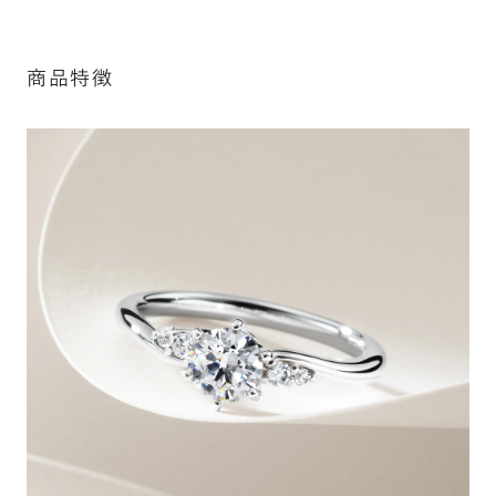
細は「商品仕様」欄をご確認ください）。
詳しく見る
※最大・最小サイズを超えたお直しが難し
商品特徴
いデザインがございます。詳細はお問い合
わせください
アフターサービス詳細
シークレットストーン：指輪の内側に留める宝石のこ
と
指輪の内側に、誕生石やピンクダイヤモンドなど、お好みの
宝石を選んでセッティングすることができます。ショッピング
カート画面で、お好みの宝石をお選びください (有料)。
詳しく見る