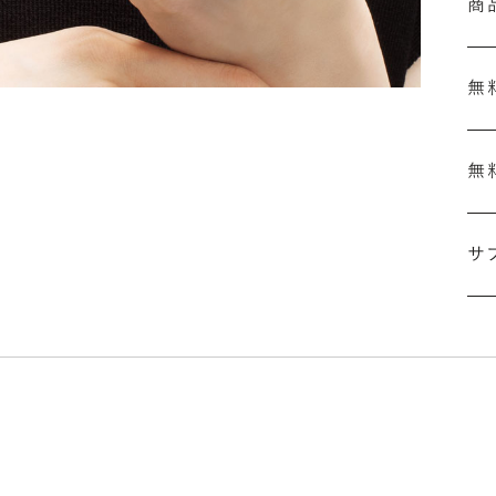
商
無
無
刻
結
サ
セ
の
ザ
「
詳