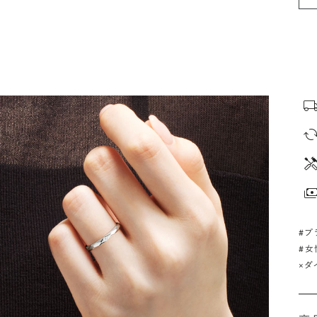
#プ
#女
×ダ