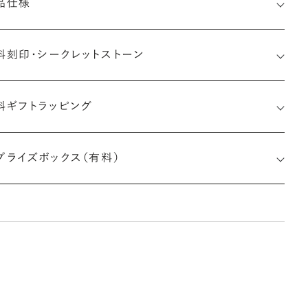
品仕様
料刻印・
シークレットストーン
料ギフトラッピング
印メッセージ：半角英数字20文字まで刻印可能
婚指輪の内側にお二人のイニシャルや記念日、メモリアルなメッ
プライズボックス（有料）
ージを無料で刻印することができます。注文前だけでなく購入後
刻印も、リングに初めて施す初回の刻印は、無料にて承ります（デ
インによって刻印可能な文字数が異なる場合があります。詳細は
商品仕様」欄をご確認ください）。
しく見る
※最大・最小サイズを超えたお直しが難しいデザ
インがございます。詳細はお問い合わせください