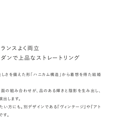
アフターサービス詳細
ークレットストーン：指輪の内側に留める宝石のこと
輪の内側に、誕生石やピンクダイヤモンドなど、お好みの宝石を
んでセッティングすることができます。ショッピングカート画面で、
好みの宝石をお選びください (有料)。
しく見る
ランスよく両立
ダンで上品なストレートリング
美しさを備えた形「ハニカム構造」から着想を得た結婚
多面の組み合わせが、品のある輝きと陰影を生み出し、
演出します。
たい方にも。別デザインである『ヴィンテージ』や『アト
です。