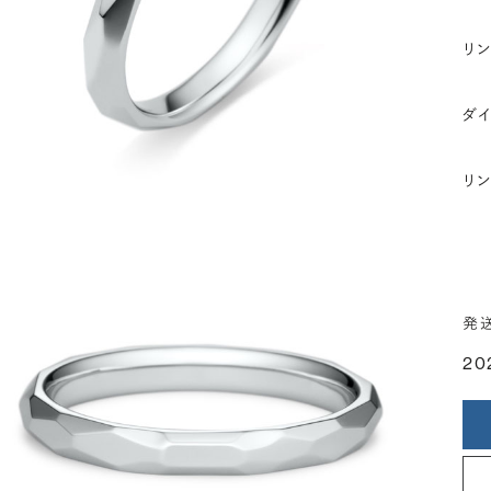
リ
ダ
リ
発
20