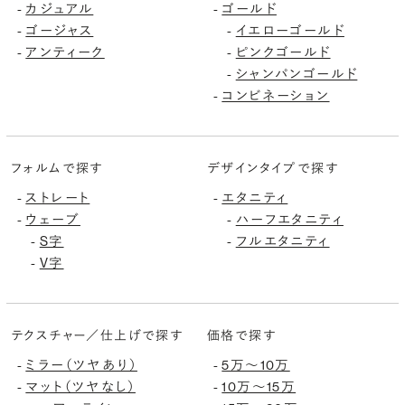
カジュアル
ゴールド
-
-
ゴージャス
イエローゴールド
-
-
アンティーク
ピンクゴールド
-
-
シャンパンゴールド
-
コンビネーション
-
フォルムで探す
デザインタイプで探す
ストレート
エタニティ
-
-
ウェーブ
ハーフエタニティ
-
-
S字
フルエタニティ
-
-
V字
-
テクスチャー／仕上げで探す
価格で探す
ミラー（ツヤあり）
5万〜10万
-
-
マット（ツヤなし）
10万〜15万
-
-