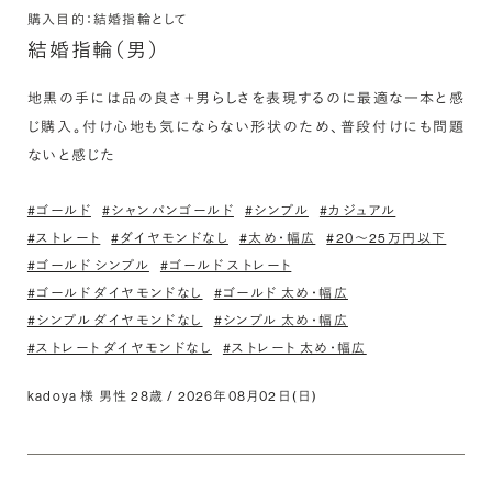
購入目的：結婚指輪として
結婚指輪（男）
地黒の手には品の良さ＋男らしさを表現するのに最適な一本と感
じ購入。付け心地も気にならない形状のため、普段付けにも問題
ないと感じた
#ゴールド
#シャンパンゴールド
#シンプル
#カジュアル
#ストレート
#ダイヤモンドなし
#太め・幅広
#20〜25万円以下
#ゴールド シンプル
#ゴールド ストレート
#ゴールド ダイヤモンドなし
#ゴールド 太め・幅広
#シンプル ダイヤモンドなし
#シンプル 太め・幅広
#ストレート ダイヤモンドなし
#ストレート 太め・幅広
kadoya 様 男性 28歳 / 2026年08月02日(日)