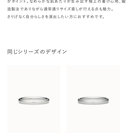
がポイント。なめらかな肌あたりが生み出す極上の着け心地、鍛
造製法でありながら通常通りサイズ直しが行える点も魅力。
さりげなく自分らしさを演出したい方におすすめです。
同じシリーズのデザイン
オ
〜（