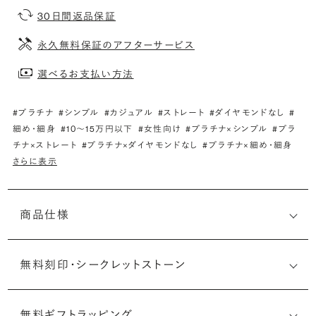
30日間返品保証
永久無料保証のアフターサービス
選べるお支払い方法
#プラチナ
#シンプル
#カジュアル
#ストレート
#ダイヤモンドなし
#
細め・細身
#10〜15万円以下
#女性向け
#プラチナ×シンプル
#プラ
チナ×ストレート
#プラチナ×ダイヤモンドなし
#プラチナ×細め・細身
さらに表示
商品仕様
無料刻印・
シークレットストーン
無料ギフトラッピング