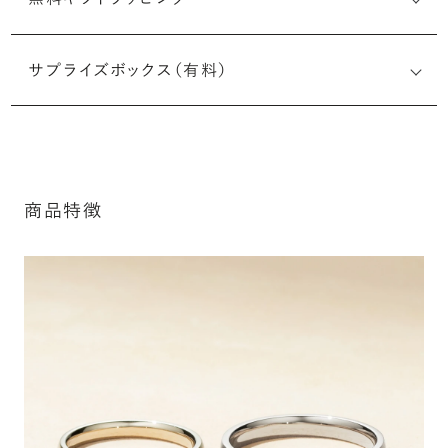
刻印メッセージ：半角英数字20文字まで刻印可能
結婚指輪の内側にお二人のイニシャルや記念日、メモリア
サプライズボックス（有料）
ルなメッセージを無料で刻印することができます。注文前だ
けでなく購入後の刻印も、リングに初めて施す初回の刻印
は、無料にて承ります（デザインによって刻印可能な文字数
が異なる場合があります。詳細は「商品仕様」欄をご確認く
※最大・最小サイズを超えたお直しが難し
ださい）。
いデザインがございます。詳細はお問い合
商品特徴
わせください
詳しく見る
アフターサービス詳細
シークレットストーン：指輪の内側に留める宝石のこ
と
指輪の内側に、誕生石やピンクダイヤモンドなど、お好みの
宝石を選んでセッティングすることができます。ショッピング
カート画面で、お好みの宝石をお選びください (有料)。