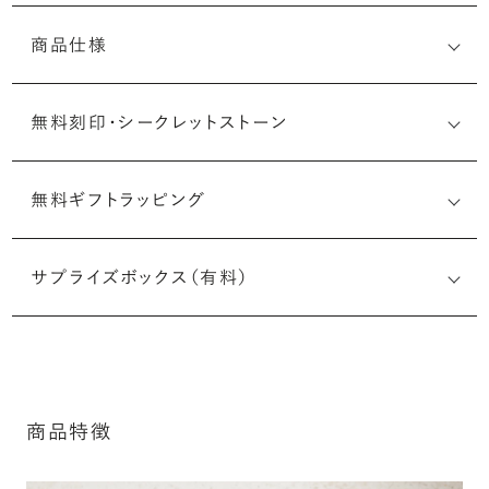
商品仕様
無料刻印・
シークレットストーン
無料ギフトラッピング
刻印メッセージ：半角英数字20文字まで刻印可能
結婚指輪の内側にお二人のイニシャルや記念日、メモリア
サプライズボックス（有料）
ルなメッセージを無料で刻印することができます。注文前だ
けでなく購入後の刻印も、リングに初めて施す初回の刻印
は、無料にて承ります（デザインによって刻印可能な文字数
が異なる場合があります。詳細は「商品仕様」欄をご確認く
※最大・最小サイズを超えたお直しが難し
ださい）。
いデザインがございます。詳細はお問い合
商品特徴
わせください
詳しく見る
アフターサービス詳細