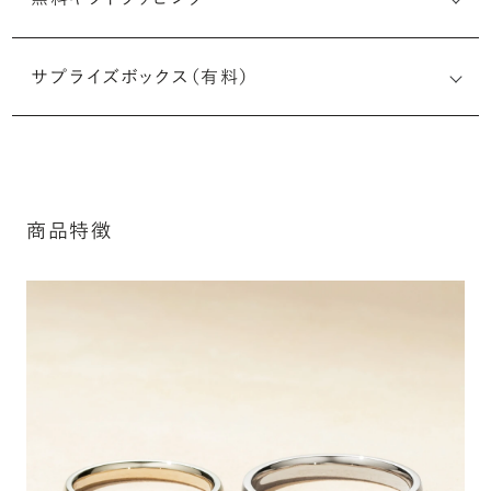
刻印メッセージ：半角英数字20文字まで刻印可能
結婚指輪の内側にお二人のイニシャルや記念日、メモリア
サプライズボックス（有料）
ルなメッセージを無料で刻印することができます。注文前だ
けでなく購入後の刻印も、リングに初めて施す初回の刻印
は、無料にて承ります（デザインによって刻印可能な文字数
が異なる場合があります。詳細は「商品仕様」欄をご確認く
※最大・最小サイズを超えたお直しが難し
ださい）。
いデザインがございます。詳細はお問い合
商品特徴
わせください
詳しく見る
アフターサービス詳細
シークレットストーン：指輪の内側に留める宝石のこ
と
指輪の内側に、誕生石やピンクダイヤモンドなど、お好みの
宝石を選んでセッティングすることができます。ショッピング
カート画面で、お好みの宝石をお選びください (有料)。