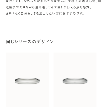
がポイント。なめらかな肌あたりが生み出す極上の着け心地、鍛
造製法でありながら通常通りサイズ直しが行える点も魅力。
さりげなく自分らしさを演出したい方におすすめです。
同じシリーズのデザイン
オ
〜（