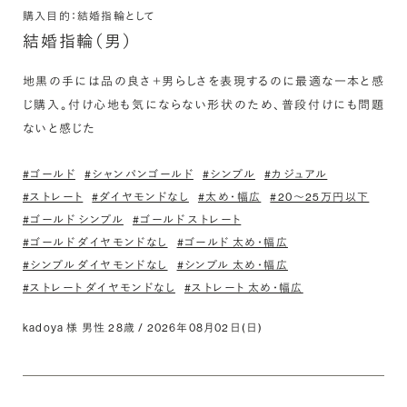
購入目的：結婚指輪として
結婚指輪（男）
地黒の手には品の良さ＋男らしさを表現するのに最適な一本と感
じ購入。付け心地も気にならない形状のため、普段付けにも問題
ないと感じた
#ゴールド
#シャンパンゴールド
#シンプル
#カジュアル
#ストレート
#ダイヤモンドなし
#太め・幅広
#20〜25万円以下
#ゴールド シンプル
#ゴールド ストレート
#ゴールド ダイヤモンドなし
#ゴールド 太め・幅広
#シンプル ダイヤモンドなし
#シンプル 太め・幅広
#ストレート ダイヤモンドなし
#ストレート 太め・幅広
kadoya 様 男性 28歳 / 2026年08月02日(日)