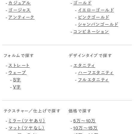
カジュアル
ゴールド
-
-
ゴージャス
イエローゴールド
-
-
アンティーク
ピンクゴールド
-
-
シャンパンゴールド
-
コンビネーション
-
フォルムで探す
デザインタイプで探す
ストレート
エタニティ
-
-
ウェーブ
ハーフエタニティ
-
-
S字
フルエタニティ
-
-
V字
-
テクスチャー／仕上げで探す
価格で探す
ミラー（ツヤあり）
5万〜10万
-
-
マット（ツヤなし）
10万〜15万
-
-