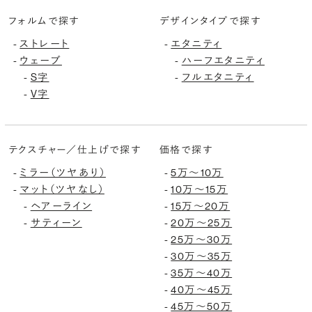
フォルムで探す
デザインタイプで探す
-
ストレート
-
エタニティ
-
ウェーブ
-
ハーフエタニティ
-
S字
-
フルエタニティ
-
V字
テクスチャー／仕上げで探す
価格で探す
-
ミラー（ツヤあり）
-
5万〜10万
-
マット（ツヤなし）
-
10万〜15万
-
ヘアーライン
-
15万〜20万
-
サティーン
-
20万〜25万
-
25万〜30万
-
30万〜35万
-
35万〜40万
-
40万〜45万
-
45万〜50万