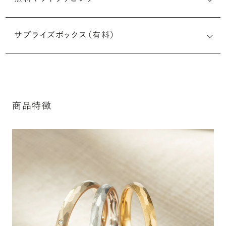
刻印メッセージ：半角英数字20文字まで刻印可能
結婚指輪の内側にお二人のイニシャルや記念日、メモリア
サプライズボックス（有料）
ルなメッセージを無料で刻印することができます。注文前だ
けでなく購入後の刻印も、リングに初めて施す初回の刻印
は、無料にて承ります（デザインによって刻印可能な文字数
が異なる場合があります。詳細は「商品仕様」欄をご確認く
ださい）。
商品特徴
詳しく見る
※最大・最小サイズを超えたお直しが難し
いデザインがございます。詳細はお問い合
わせください
シークレットストーン：指輪の内側に留める宝石のこ
アフターサービス詳細
と
指輪の内側に、誕生石やピンクダイヤモンドなど、お好みの
宝石を選んでセッティングすることができます。ショッピング
カート画面で、お好みの宝石をお選びください (有料)。