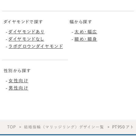
ダイヤモンドで探す
幅から探す
-
ダイヤモンドあり
-
太め・幅広
-
ダイヤモンドなし
-
細め・細身
-
ラボグロウンダイヤモンド
性別から探す
-
女性向け
-
男性向け
TOP
結婚指輪（マリッジリング）デザイン一覧
PT950 アト