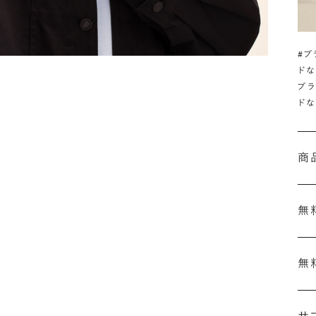
#プ
ドな
プラ
ドな
商
無
無
刻
結