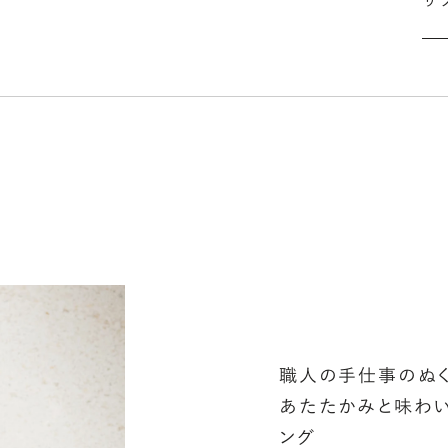
サ
セ
の
ザ
「
詳
シ
指
選
お
詳
職人の手仕事のぬく
あたたかみと味わい
ング