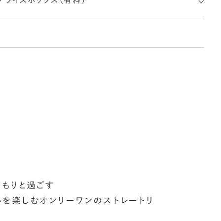
プライズボックス（有料）
ージを無料で刻印することができます。注文前だけでなく購入後
刻印も、リングに初めて施す初回の刻印は、無料にて承ります（デ
インによって刻印可能な文字数が異なる場合があります。詳細は
商品仕様」欄をご確認ください）。
※最大・最小サイズを超えたお直しが難しいデザ
インがございます。詳細はお問い合わせください
しく見る
アフターサービス詳細
ークレットストーン：指輪の内側に留める宝石のこと
輪の内側に、誕生石やピンクダイヤモンドなど、お好みの宝石を
んでセッティングすることができます。ショッピングカート画面で、
好みの宝石をお選びください (有料)。
しく見る
もりと過ごす
を楽しむオンリーワンのストレートリ