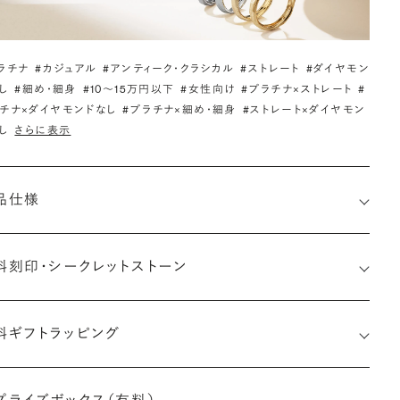
ラチナ
#カジュアル
#アンティーク・クラシカル
#ストレート
#ダイヤモン
し
#細め・細身
#10〜15万円以下
#女性向け
#プラチナ×ストレート
#
チナ×ダイヤモンドなし
#プラチナ×細め・細身
#ストレート×ダイヤモン
し
さらに表示
品仕様
料刻印・
シークレットストーン
料ギフトラッピング
印メッセージ：半角英数字20文字まで刻印可能
婚指輪の内側にお二人のイニシャルや記念日、メモリアルなメッ