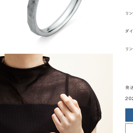
リ
ダ
リ
発
20