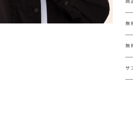
商
無
無
刻
結
サ
セ
の
ザ
「
詳