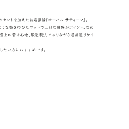
セントを加えた結婚指輪『オーバル サティーン』。
ような艶を帯びたマットで上品な質感がポイント。なめ
極上の着け心地、鍛造製法でありながら通常通りサイ
出したい方におすすめです。