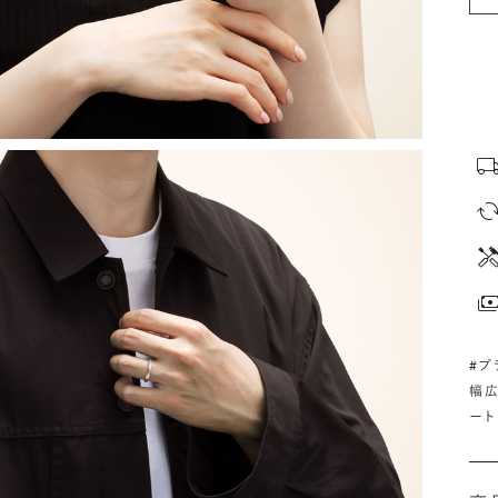
#プ
幅
ート