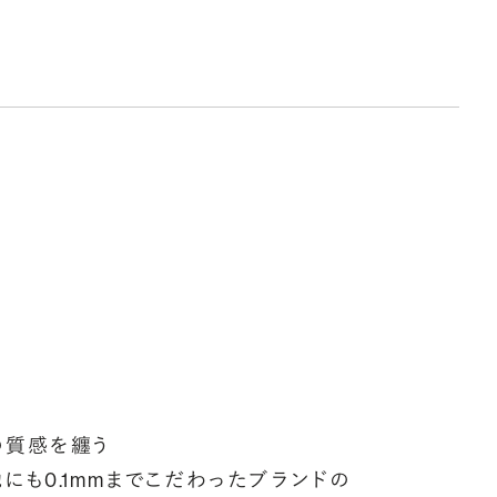
ークレットストーン：指輪の内側に留める宝石のこと
輪の内側に、誕生石やピンクダイヤモンドなど、お好みの宝石を
んでセッティングすることができます。ショッピングカート画面で、
好みの宝石をお選びください (有料)。
しく見る
の質感を纏う
にも0.1mmまでこだわったブランドの