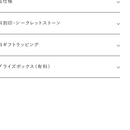
品仕様
料刻印・
シークレットストーン
料ギフトラッピング
印メッセージ：半角英数字20文字まで刻印可能
婚指輪の内側にお二人のイニシャルや記念日、メモリアルなメッ
プライズボックス（有料）
ージを無料で刻印することができます。注文前だけでなく購入後
刻印も、リングに初めて施す初回の刻印は、無料にて承ります（デ
インによって刻印可能な文字数が異なる場合があります。詳細は
商品仕様」欄をご確認ください）。
※最大・最小サイズを超えたお直しが難しいデザ
インがございます。詳細はお問い合わせください
しく見る
アフターサービス詳細