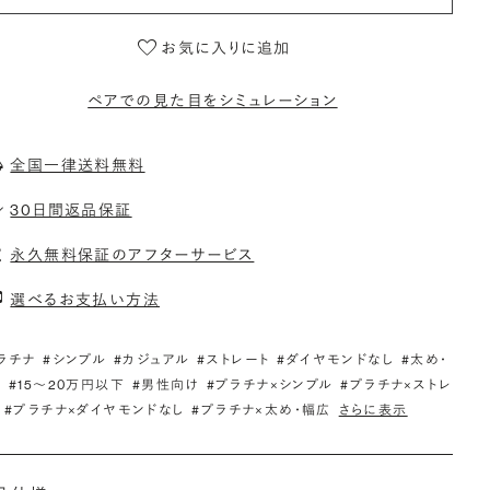
お気に入りに追加
ペアでの見た目をシミュレーション
全国一律送料無料
30日間返品保証
永久無料保証のアフターサービス
選べるお支払い方法
ラチナ
#シンプル
#カジュアル
#ストレート
#ダイヤモンドなし
#太め・
広
#15〜20万円以下
#男性向け
#プラチナ×シンプル
#プラチナ×ストレ
#プラチナ×ダイヤモンドなし
#プラチナ×太め・幅広
さらに表示