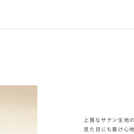
シ
指
選
お
詳
上質なサテン生地
見た目にも着け心地