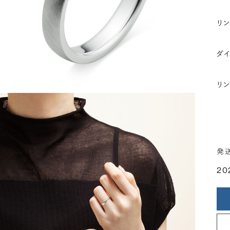
リ
ダ
リ
発
20