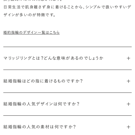
日常生活で肌身離さず身に着けることから、シンプルで扱いやすいデ
ザインが多いのが特徴です。
婚約指輪のデザイン一覧はこちら
マリッジリングとは？どんな意味があるのでしょうか
ブライダルリングには婚約指輪と結婚指輪がありますが「マリッジリン
グ」は結婚指輪の別名です。
結婚指輪はどの指に着けるものですか？
欧米諸国をはじめ日本では、婚約指輪や結婚指輪は「愛や絆を深め
「マリッジリング」は実は和製英語。英語ではWedding Ring（ウエディ
る」意味があるとされる左手薬指に着けるのが一般的です。しかし、実
結婚指輪の人気デザインは何ですか？
ングリング）やWedding Band（ウエディングバンド）と呼ばれます。
は国によって着ける手や指は様々。厳密な決まりはありませんので、好
結婚指輪は一般的に以下のような特徴を持つデザインが人気です。
きな手や指を選んで問題ありません。
結婚指輪の人気の素材は何ですか？
・フォルム