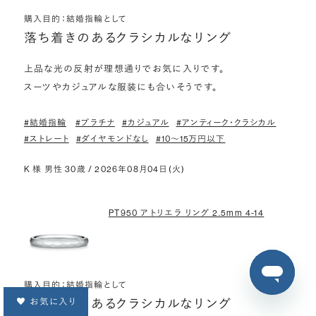
購入目的：結婚指輪として
落ち着きのあるクラシカルなリング
上品な光の反射が理想通りでお気に入りです。

スーツやカジュアルな服装にも合いそうです。
#結婚指輪
#プラチナ
#カジュアル
#アンティーク・クラシカル
#ストレート
#ダイヤモンドなし
#10〜15万円以下
K 様 男性 30歳 / 2026年08月04日(火)
PT950 アトリエラ リング 2.5mm 4-14
購入目的：結婚指輪として
お気に入り
落ち着きのあるクラシカルなリング