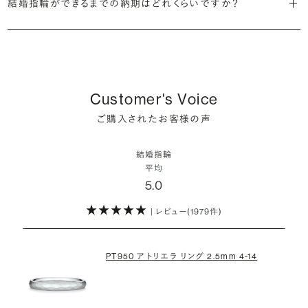
る回答が、二人でが89.2%、次いで妻が8.7%、夫が1.8%という結果で
結婚指輪ができるまでの納期はどれくらいですか？
結婚指輪の一覧を見る
ることを目的に、結婚指輪は複数の素材を使った「コンビネーション素
した。
他にも、婚約指輪やお手持ちのリングとの重ね付けをして、おしゃれさ
材」でオーダーする方もいらっしゃいます。
ご注文いただいたジュエリーは、お客様のためだけに熟練の宝飾職
を演出するという選択もあります。
人が一つひとつ心を込めてお作りいたします。
二人で購入するという行動の背景には「お互いに贈りあう」という意
もっと人と被らない個性を大切にしたいという方は、フルオーダーやセ
ブリリアンスプラスでは、プラチナ・カラーゴールド・コンビネーション
味合いが込められている場合が多いようです。
ミオーダーでこだわりを形にするのも素敵です。
など豊富な素材の選択肢をご用意しています。ぜひお気に入りを探し
ほとんどの結婚指輪は完成まで4週間前後、素材（カラー）やデザイン
Customer's Voice
てみてください。
によっては5週間ほどお日にちを頂戴する場合がございます。
※データ出典：ゼクシィ結婚トレンド調査2024「首都圏版」 (全国推計
ご購入されたお客様の声
詳しくはこちら
値)
プラチナ素材の結婚指輪
他の人はどう決めた？結婚指輪選びのエピソードを見る
結婚指輪
ゴールド素材の結婚指輪
詳しくはこちら
平均
コンビネーション素材の結婚指輪
5.0
| レビュー(1979件)
PT950 アトリエラ リング 2.5mm 4-14