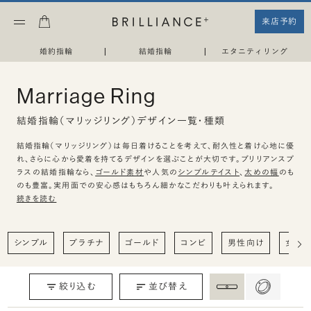
来店予約
婚約指輪
|
結婚指輪
|
エタニティリング
Marriage Ring
結婚指輪（マリッジリング）デザイン一覧・種類
結婚指輪（マリッジリング）は毎日着けることを考えて、耐久性と着け心地に優
れ、さらに心から愛着を持てるデザインを選ぶことが大切です。ブリリアンスプ
ラスの結婚指輪なら、
ゴールド素材
や人気の
シンプルテイスト
、
太めの幅
のも
のも豊富。実用面での安心感はもちろん細かなこだわりも叶えられます。
続きを読む
シンプル
プラチナ
ゴールド
コンビ
男性向け
女性
絞り込む
並び替え