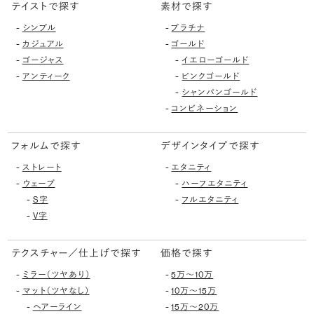
テイストで探す
素材で探す
-
-
シンプル
プラチナ
-
-
カジュアル
ゴールド
-
-
ゴージャス
イエローゴールド
-
-
アンティーク
ピンクゴールド
-
シャンパンゴールド
-
コンビネーション
フォルムで探す
デザインタイプで探す
-
-
ストレート
エタニティ
-
-
ウェーブ
ハーフエタニティ
-
-
S字
フルエタニティ
-
V字
テクスチャー／仕上げで探す
価格で探す
-
-
ミラー（ツヤあり）
5万〜10万
-
-
マット（ツヤなし）
10万〜15万
-
-
ヘアーライン
15万〜20万