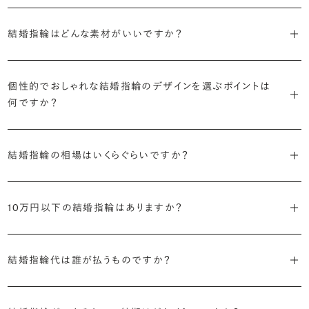
結婚式の後は、結婚指輪の上に婚約指輪を着けて楽しむ「重ね付け」
日本では一般的にプラチナ素材の結婚指輪を選ばれる方が多いです
「オーバルストレート」という、直線でありつつも丸みを帯びた形状が
が人気です。
が、近年はゴールド系の素材への注目も高まっています。
結婚指輪はどんな素材がいいですか？
よく選ばれます。
詳しくはこちら
結婚指輪の素材として用意されている時点で、実用面での優劣はほと
・テクスチャー
結婚指輪の素材人気ランキングを見る
んどありません。純粋に色味の好みでお選びいただくと良いかと思い
個性的でおしゃれな結婚指輪のデザインを選ぶポイントは
表面の質感は、鏡のように艶々とした「ミラー」が人気です。
何ですか？
ます。
一方で、ブリリアンスプラスでは様々なフォルムやテクスチャーのバリ
一般的に人気の高い結婚指輪とは異なる要素を取り入れたデザイン
色選びの際には、ぜひ以下のような点に着目してみてください。
エーションをご用意しているため、これ以外のデザインの人気も高い
を選べると、満足感が高まりそうです。具体的には、以下のようなポイ
結婚指輪の相場はいくらぐらいですか？
傾向にあります。
ントに着目してみるのがおすすめです。
・お肌の色味との相性
2026年に発表された全国調査（※）によると二人分の結婚指輪の相
どなたも唯一無二のお肌をお持ちです。その魅力を引き立ててくれる
結婚指輪は多くの方が毎日身に着け、目にすることになるジュエリー
場は全国平均で約32.1万円。20〜25万円未満の範囲で選ぶカップル
10万円以下の結婚指輪はありますか？
・標準よりも、細めあるいは太めの幅を選ぶ
ようなカラー（素材）を、試着を通して探してみましょう。
です。人気の高さを参考にしつつも、ご自身で試着や検討を重ね、ぜ
が19.4%と最も多く、50万円以上、30〜35万円未満が続きます。
・ウェーブラインのデザイン
ひ目にする度に「やっぱりこのリングが好き」と思えるようなデザイン
ブリリアンスプラスの結婚指輪は9万円台からご用意がございます。素
※データ出典：結婚マーケット調査2025
・プラチナ以外の素材
・お手持ちのジュエリーや時計の色味との相性
選びをしていただけたらと思います。
材（カラー）や幅の広さ、ダイヤモンドの有無などで価格が変わってま
結婚指輪代は誰が払うものですか？
・ミラー以外の仕上げ
もしよく身に着けるジュエリーや時計があれば、コーディネートの相性
いりますので、ぜひ下記よりデザインの一覧をご覧ください。
・個性的なダイヤモンドをあしらったデザイン
も考えてみましょう。王道は同じ色味を選ぶことですが、あえてアクセ
詳しくはこちら
結婚指輪の人気デザインランキングを見る
2024年の全国調査（※）では「結婚指輪を購入したのは誰か」に対す
・ミルグレイン装飾を取り入れたデザイン
ントとして色味を変えたり、あるいは今後のコーディネートの幅を広げ