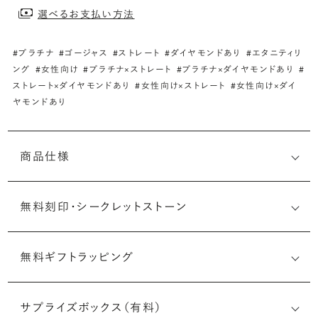
選べるお支払い方法
#プラチナ
#ゴージャス
#ストレート
#ダイヤモンドあり
#エタニティリ
ング
#女性向け
#プラチナ×ストレート
#プラチナ×ダイヤモンドあり
#
ストレート×ダイヤモンドあり
#女性向け×ストレート
#女性向け×ダイ
ヤモンドあり
商品仕様
無料刻印・
シークレットストーン
無料ギフトラッピング
刻印メッセージ：半角英数字20文字まで刻印可能
結婚指輪の内側にお二人のイニシャルや記念日、メモリア
サプライズボックス（有料）
ルなメッセージを無料で刻印することができます。注文前だ