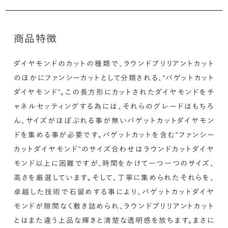
けでなく購入後の刻印も、リングに初めて施す初回の刻印
は、無料にて承ります（デザインによって刻印可能な文字数
商品特徴
が異なる場合があります。詳細は「商品仕様」欄をご確認く
ださい）。
ダイヤモンドのカットの種類で、ラウンドブリリアントカット
詳しく見る
のほかにファンシーカットとして分類される、"バゲットカット
アフターサービス詳細
ダイヤモンド”。この長方形にカットされたダイヤモンドをチ
ャネルセッティングする為には、それらのグレードはもちろ
シークレットストーン：指輪の内側に留める宝石のこ
ん、サイズがほぼぶれる事が無いバゲットカットダイヤモン
と
ドを集める事が必要です。バゲットカットを含む”ファンシー
カットダイヤモンド”のサイズ合わせはラウンドカットダイヤ
指輪の内側に、誕生石やピンクダイヤモンドなど、お好みの
モンド以上に困難ですが、時間をかけて一つ一つのサイズ、
宝石を選んでセッティングすることができます。ショッピング
高さを厳選しています。そして、丁寧に集められたそれらを、
カート画面で、お好みの宝石をお選びください (有料)。
卓越した技術で石留めする事により、バゲットカットダイヤ
詳しく見る
モンドが隙間なく敷き詰められ、ラウンドブリリアントカット
とはまた違う上品な輝きと清楚な透明感を放ちます。まさに