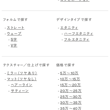
フォルムで探す
デザインタイプで探す
ストレート
エタニティ
-
-
ウェーブ
ハーフエタニティ
-
-
S字
フルエタニティ
-
-
V字
-
テクスチャー／仕上げで探す
価格で探す
ミラー（ツヤあり）
5万〜10万
-
-
マット（ツヤなし）
10万〜15万
-
-
ヘアーライン
15万〜20万
-
-
サティーン
20万〜25万
-
-
25万〜30万
-
30万〜35万
-
35万〜40万
-