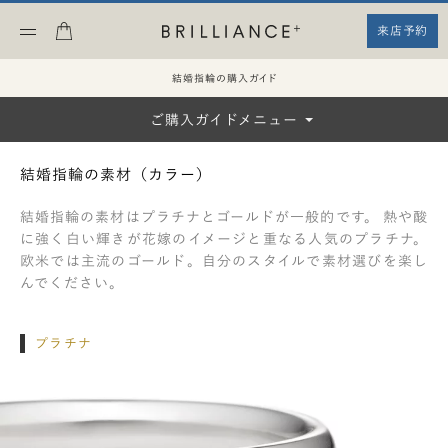
来店予約
結婚指輪の購入ガイド
ご購入ガイドメニュー
1. 素材（カラー）について
結婚指輪の素材（カラー）
2. シェイプについて
結婚指輪の素材はプラチナとゴールドが一般的です。 熱や酸
に強く白い輝きが花嫁のイメージと重なる人気のプラチナ。
3. リング幅について
欧米では主流のゴールド。自分のスタイルで素材選びを楽し
んでください。
4. ラインについて
5. ダイヤモンド/模様について
プラチナ
6. 仕上げについて
7. 刻印